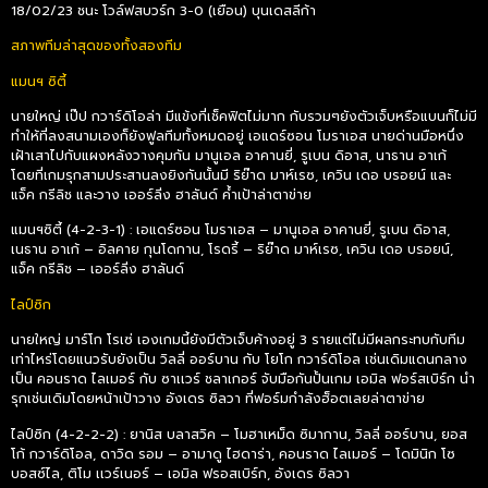
18/02/23 ชนะ โวล์ฟสบวร์ก 3-0 (เยือน) บุนเดสลีก้า
สภาพทีมล่าสุดของทั้งสองทีม
แมนฯ ซิตี้
นายใหญ่ เป๊ป กวาร์ดิโอล่า มีแข้งที่เช็คฟิตไม่มาก กับรวมๆยังตัวเจ็บหรือแบนก็ไม่มี
ทำให้ที่ลงสนามเองก็ยังฟูลทีมทั้งหมดอยู่ เอแดร์ซอน โมราเอส นายด่านมือหนึ่ง
เฝ้าเสาไปกับแผงหลังวางคุมกัน มานูเอล อาคานยี่, รูเบน ดิอาส, นาธาน อาเก้
โดยที่เกมรุกสามประสานลงยิงกันนั้นมี ริย๊าด มาห์เรซ, เควิน เดอ บรอยน์ และ
แจ็ค กรีลิช และวาง เออร์ลิ่ง ฮาลันด์ ค้ำเป้าล่าตาข่าย
แมนฯซิตี้ (4-2-3-1) : เอแดร์ซอน โมราเอส – มานูเอล อาคานยี่, รูเบน ดิอาส,
เนธาน อาเก้ – อิลคาย กุนโดกาน, โรดรี้ – ริย๊าด มาห์เรซ, เควิน เดอ บรอยน์,
แจ็ค กรีลิช – เออร์ลิ่ง ฮาลันด์
ไลป์ซิก
นายใหญ่ มาร์โก โรเซ่ เองเกมนี้ยังมีตัวเจ็บค้างอยู่ 3 รายแต่ไม่มีผลกระทบกับทีม
เท่าไหร่โดยแนวรับยังเป็น วิลลี่ ออร์บาน กับ โยโก กวาร์ดิโอล เช่นเดิมแดนกลาง
เป็น คอนราด ไลเมอร์ กับ ซาเเวร์ ชลาเกอร์ จับมือกันปั้นเกม เอมิล ฟอร์สเบิร์ก นำ
รุกเช่นเดิมโดยหน้าเป้าวาง อังเดร ซิลวา ที่ฟอร์มกำลังฮ็อตเลยล่าตาข่าย
ไลป์ซิก (4-2-2-2) : ยานิส บลาสวิค – โมฮาเหม็ด ซิมากาน, วิลลี่ ออร์บาน, ยอส
โก้ กวาร์ดิโอล, ดาวิด รอม – อามาดู ไฮดาร่า, คอนราด ไลเมอร์ – โดมินิก โซ
บอสซ์ไล, ติโม เเวร์เนอร์ – เอมิล ฟรอสเบิร์ก, อังเดร ซิลวา