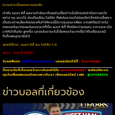
ความน่าจะเป็นของการแข่งขัน
เจ้าถิ่น แมนฯ ซิตี้ ผลงานกำลังมาดีเลยช่วงนี้แม้ว่าจะไม่มีกองหน้าตัวความหวัง
อย่าง กุน อเกวโร่ ส่วนทีมเยือน ไลป์ซิก ที่ฟอร์มอาจจะไม่ค่อยดีเท่าไหร่ช่วงนี้เพราะ
เป็นช่วงถ่ายเลือดใหม่ของทีมทำให้เกมนี้มีดาวรุ่งลงมาเพียบ จากสถิติแม้ว่าจะไม่
เคยเจอกันมาก่อนแต่มองรวมๆก็เป็น แมนฯ ซิตี้ ที่เหนือกว่าแน่นอน ราคาบอล เปิด
มาให้เจ้าถิ่นต่อ ลูกครึ่ง มองแล้วอาจจะไม่ได้แพงอะไรมากเชื่อว่าทีมเยือนเองมี
ทีเด็ดพอบุกมายันได้
สกอร์ที่คาด : แมนฯ ซิตี้ ชนะ ไลป์ซิก 1-0
ฟันธง : วัดไปที่ ไลป์ซิก
รับผลฟันธง
ปอร์โต้vsอินเตอร์มิลาน
บอลสดใหม่ได้ที่ :
วิเคราะห์บอล
ติดตามรับทีเด็ดบอลวิเคราะห์บอลได้กับ
แทงบอลUFABET
สดใหม่อัพเดต
ทุกวันเพื่อแฟนบอลโดยเฉพาะกับเรา เพียงแอดไลน์ LINE :
@UFA88SV8
ข่าวบอลที่เกี่ยวข้อง