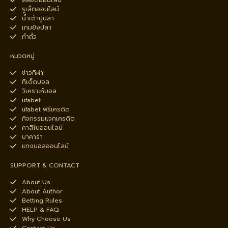
สล็อตออนไลน์
รูเล็ตออนไลน์
น้ำเต้าปูปลา
เกมยิงปลา
กำถั่ว
หมวดหมู่
ข่าวกีฬา
ทีเด็ดบอล
วิเคราะห์บอล
ufabet
ufabet ฟรีเครดิต
กิจกรรมแจกเครดิต
คาสิโนออนไลน์
บาคาร่า
แทงบอลออนไลน์
SUPPORT & CONTACT
About Us
About Author
Betting Rules
HELP & FAQ
Why Choose Us