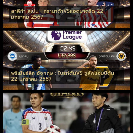
ลาลีก้า สเปน : กรานาด้าVSแอตมาดริด 22
มกราคม 2567
พรีเมียร์ลีก อังกฤษ : ไบรท์ตันVS วูล์ฟแฮมป์ตัน
22 มกราคม 2567