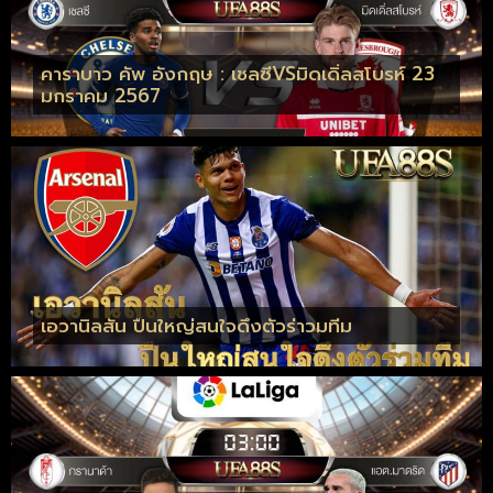
คาราบาว คัพ อังกฤษ : เชลซีVSมิดเดิ่ลสโบรห์ 23
มกราคม 2567
เอวานิลสัน ปืนใหญ่สนใจดึงตัวร่าวมทีม