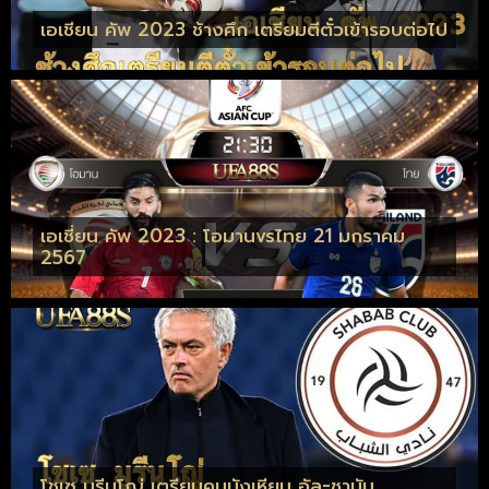
เอเชียน คัพ 2023 ช้างศึก เตรียมตีตั๋วเข้ารอบต่อไป
เอเชี่ยน คัพ 2023 : โอมานvsไทย 21 มกราคม
2567
โชเซ มูรีนโญ่ เตรียมคุมบังเหียน อัล-ชาบับ