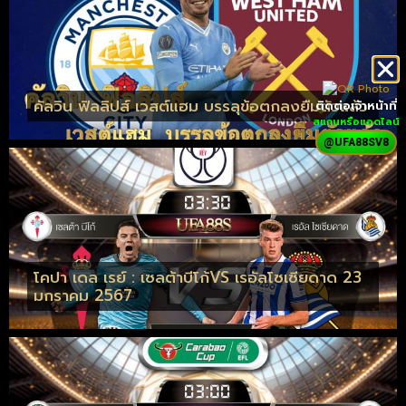
คัลวิน ฟิลลิปส์ เวสต์แฮม บรรลุข้อตกลงยืมตัวแล้ว
ติดต่อเจ้าหน้าที่
สแกนหรือแอดไลน์
@UFA88SV8
โคปา เดล เรย์ : เซลต้าบีโก้VS เรอัลโซเซียดาด 23
มกราคม 2567