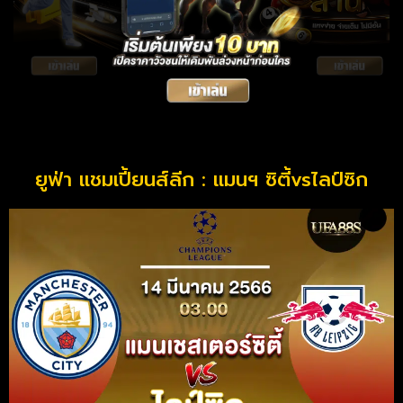
ยูฟ่า แชมเปี้ยนส์ลีก : แมนฯ ซิตี้vsไลป์ซิก