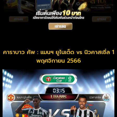
คาราบาว คัพ : แมนฯ ยูไนเต็ด vs นิวคาสเซิ่ล 1
พฤศจิกายน 2566