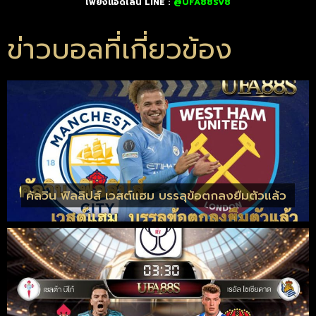
เพียงแอดไลน์ LINE :
@UFA88SV8
ข่าวบอลที่เกี่ยวข้อง
คัลวิน ฟิลลิปส์ เวสต์แฮม บรรลุข้อตกลงยืมตัวแล้ว