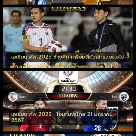
เอเชียน คัพ 2023 ช้างศึก เตรียมตีตั๋วเข้ารอบต่อไป
เอเชี่ยน คัพ 2023 : โอมานvsไทย 21 มกราคม
2567