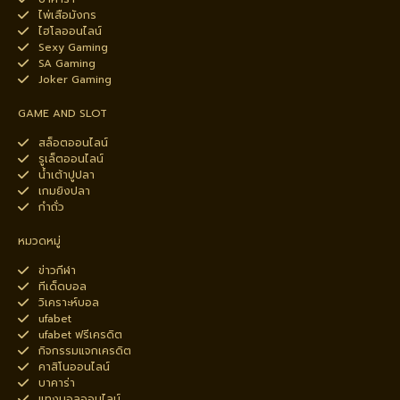
ไพ่เสือมังกร
ไฮโลออนไลน์
Sexy Gaming
SA Gaming
Joker Gaming
GAME AND SLOT
สล็อตออนไลน์
รูเล็ตออนไลน์
น้ำเต้าปูปลา
เกมยิงปลา
กำถั่ว
หมวดหมู่
ข่าวกีฬา
ทีเด็ดบอล
วิเคราะห์บอล
ufabet
ufabet ฟรีเครดิต
กิจกรรมแจกเครดิต
คาสิโนออนไลน์
บาคาร่า
แทงบอลออนไลน์