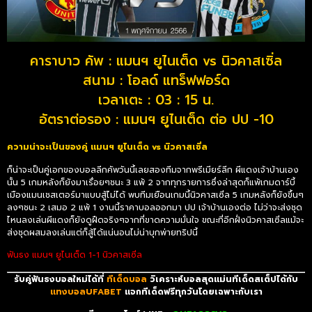
คาราบาว คัพ : แมนฯ ยูไนเต็ด vs นิวคาสเซิ่ล
สนาม : โอลด์ แทร็ฟฟอร์ด
เวลาเตะ : 03 : 15 น.
อัตราต่อรอง : แมนฯ ยูไนเต็ด ต่อ ปป -10
ความน่าจะเป็นของคู่ แมนฯ ยูไนเต็ด vs นิวคาสเซิ่ล
ก็น่าจะเป็นคู่เอกของบอลลีกคัพวันนี้เลยสองทีมจากพรีเมียร์ลีก ผีแดงเจ้าบ้านเอง
นั้น 5 เกมหลังก็ยังมาเรื่อยๆชนะ 3 แพ้ 2 จากทุกรายการซึ่งล่าสุดก็แพ้เกมดาร์บี้
เมืองแมนเชสเตอร์มาแบบสู้ไม่ได้ พบทีมเยือนเกมนี้นิวคาสเซิ่ล 5 เกมหลังก็ยังขึ้นๆ
ลงๆชนะ 2 เสมอ 2 แพ้ 1 งานนี้ราคาบอลออกมา ปป เจ้าบ้านเองต่อ ไม่ว่าจะส่งชุด
ไหนลงเล่นผีแดงก็ยังดูฝืดจริงๆจากที่ขาดความมั่นใจ ขณะที่อีกฝั่งนิวคาสเซิ่ลแม้จะ
ส่งชุดผสมลงเล่นแต่ก็สู้ได้แน่นอนไม่น่าบุกพ่ายทริปนี้
ฟันธง แมนฯ ยูไนเต็ด 1-1 นิวคาสเซิ่ล
รับคู่ฟันธงบอลใหม่ได้ที่
ทีเด็ดบอล
วิเคราะห์บอลสุดแม่นทีเด็ดสเต็ปได้กับ
แทงบอลUFABET
แจกทีเด็ดฟรีทุกวันโดยเฉพาะกับเรา