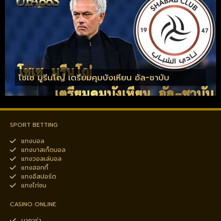
โชเซ มูรีนโญ่ เตรียมคุมบังเหียน อัล-ชาบับ
SPORT BETTING
แทงบอล
แทงบาสเก็ตบอล
แทงวอลเล่บอล
แทงฮอกกี้
แทงอีสปอร์ต
แทงไก่ชน
CASINO ONLINE
บาคาร่า