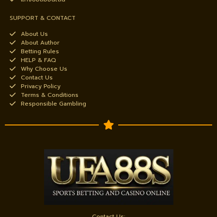
SUPPORT & CONTACT
About Us
About Author
Betting Rules
HELP & FAQ
Why Choose Us
Contact Us
Privacy Policy
Terms & Conditions
Responsible Gambling
Contact Us: