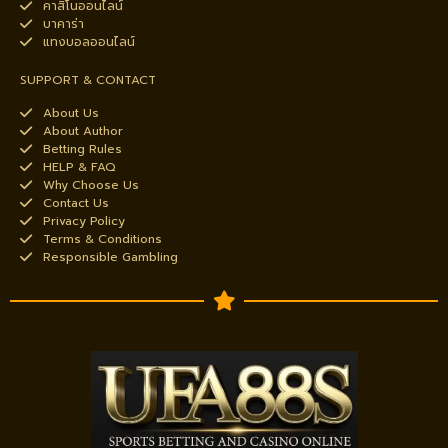
คาสิโนออนไลน์
บาคาร่า
แทงบอลออนไลน์
SUPPORT & CONTACT
About Us
About Author
Betting Rules
HELP & FAQ
Why Choose Us
Contact Us
Privacy Policy
Terms & Conditions
Responsible Gambling