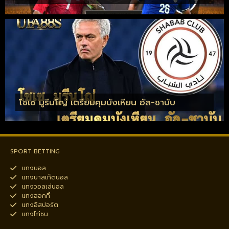
โชเซ มูรีนโญ่ เตรียมคุมบังเหียน อัล-ชาบับ
SPORT BETTING
แทงบอล
แทงบาสเก็ตบอล
แทงวอลเล่บอล
แทงฮอกกี้
แทงอีสปอร์ต
แทงไก่ชน