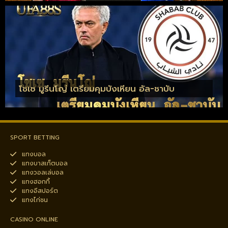
โชเซ มูรีนโญ่ เตรียมคุมบังเหียน อัล-ชาบับ
SPORT BETTING
แทงบอล
แทงบาสเก็ตบอล
แทงวอลเล่บอล
แทงฮอกกี้
แทงอีสปอร์ต
แทงไก่ชน
CASINO ONLINE