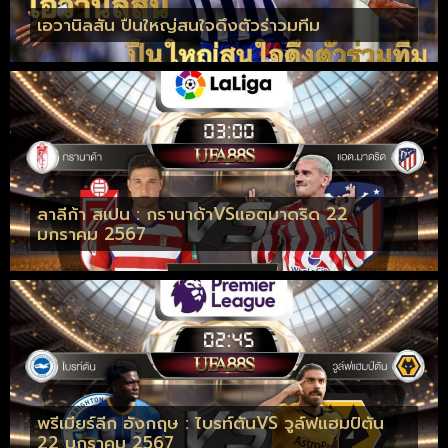
เอวานิลสัน ปืนใหญ่สนใจดึงตัวร่าวมทีม
ลาลีก้า สเปน : กรานาด้าVSแอตมาดริด 22
มกราคม 2567
พรีเมียร์ลีก อังกฤษ : ไบรท์ตันVS วูล์ฟแฮมป์ตัน
22 มกราคม 2567