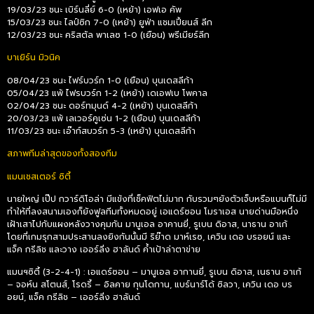
19/03/23 ชนะ เบิร์นลี่ย์ 6-0 (เหย้า) เอฟเอ คัพ
15/03/23 ชนะ ไลป์ซิก 7-0 (เหย้า) ยูฟ่า แชมเปี้ยนส์ ลีก
12/03/23 ชนะ คริสตัล พาเลซ 1-0 (เยือน) พรีเมียร์ลีก
บาเยิร์น มิวนิค
08/04/23 ชนะ ไฟร์บวร์ก 1-0 (เยือน) บุนเดสลีก้า
05/04/23 แพ้ ไฟรบวร์ก 1-2 (เหย้า) เดเอฟเบ โพคาล
02/04/23 ชนะ ดอร์ทมุนด์ 4-2 (เหย้า) บุนเดสลีก้า
20/03/23 แพ้ เลเวอร์คูเซ่น 1-2 (เยือน) บุนเดสลีก้า
11/03/23 ชนะ เอ๊าก์สบวร์ก 5-3 (เหย้า) บุนเดสลีก้า
สภาพทีมล่าสุดของทั้งสองทีม
แมนเชสเตอร์ ซิตี้
นายใหญ่ เป๊ป กวาร์ดิโอล่า มีแข้งที่เช็คฟิตไม่มาก กับรวมๆยังตัวเจ็บหรือแบนก็ไม่มี
ทำให้ที่ลงสนามเองก็ยังฟูลทีมทั้งหมดอยู่ เอแดร์ซอน โมราเอส นายด่านมือหนึ่ง
เฝ้าเสาไปกับแผงหลังวางคุมกัน มานูเอล อาคานยี่, รูเบน ดิอาส, นาธาน อาเก้
โดยที่เกมรุกสามประสานลงยิงกันนั้นมี ริย๊าด มาห์เรซ, เควิน เดอ บรอยน์ และ
แจ็ค กรีลิช และวาง เออร์ลิ่ง ฮาลันด์ ค้ำเป้าล่าตาข่าย
แมนฯซิตี้ (3-2-4-1) : เอแดร์ซอน – มานูเอล อากานยี่, รูเบน ดิอาส, เนธาน อาเก้
– จอห์น สโตนส์, โรดรี้ – อิลคาย กุนโดกาน, แบร์นาร์โด้ ซิลวา, เควิน เดอ บร
อยน์, แจ็ค กรีลิช – เออร์ลิ่ง ฮาลันด์