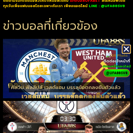
ติดตามรับทีเด็ดบอลวิเคราะห์บอลได้กับ
แทงบอลUFABET
สดใหม่อัพเดต
ทุกวันเพื่อแฟนบอลโดยเฉพาะกับเรา เพียงแอดไลน์
LINE :
@UFA88SV8
ข่าวบอลที่เกี่ยวข้อง
ติดต่อเจ้าหน้าที่
สแกนหรือแอดไลน์
@UFA88SV8
คัลวิน ฟิลลิปส์ เวสต์แฮม บรรลุข้อตกลงยืมตัวแล้ว