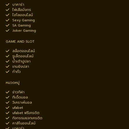
บาคาร่า
ไพ่เสือมังกร
ไฮโลออนไลน์
Sexy Gaming
SA Gaming
Joker Gaming
GAME AND SLOT
สล็อตออนไลน์
รูเล็ตออนไลน์
น้ำเต้าปูปลา
เกมยิงปลา
กำถั่ว
หมวดหมู่
ข่าวกีฬา
ทีเด็ดบอล
วิเคราะห์บอล
ufabet
ufabet ฟรีเครดิต
กิจกรรมแจกเครดิต
คาสิโนออนไลน์
บาคาร่า