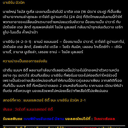
บาเยิร์น มิวนิค
นายใหญ่ โธมัส ทูเคิ่ล เองเกมนี้จะยังไม่มี มาติส เตล (16 นัด/4 ประตู) ที่เจ็บเพิ่ม
เข้ามาจากเกมล่าสุดและ ดาโย่ต์ อูปาเมกาโน่ (24 นัด) ที่ติดโทษแบนในเกมนี้ทำให้
พวกเขาอาจจะเปลี่ยนนักเตะบางตำแหน่งแนวรับยังวาง บ็องฌาเเม็ง ปาวาร์ กับ
มัตไธย์ส เดอ ลิกต์ คุมแผงหลังให้ โธมัส มุลเลอร์ กลับมานำรุกเช่นเดิมวาง เอริก
ชูโป-โมเเต็ง ค้ำหน้าเป้า
บาเยิร์น (4-2-3-1) : ยานน์ ซอมเมอร์ – บ็องฌาเเม็ง ปาวาร์, ดาโย่ต์ อูปาเมกาโน่,
มัตไธย์ส เดอ ลิกต์, อัลฟองโซ่ เดวีส – โยชัว คิมมิค, เลออน โกเร็ตซ์ก้า – เซิร์จ
นาบรี้, จามาล มูเซียล่า, เลรอย ซาเน่ – โธมัส มุลเลอร์
ความน่าจะเป็นของการแข่งขัน
เจ้าถิ่น แมนฯ ซิตี้ ผลงานกำลังมาดีเลยช่วงนี้แม้ว่าจะไม่มีกองหน้าตัวความหวัง
อย่าง กุน อเกวโร่ ส่วนทีมเยือน บาเยิร์น ที่ฟอร์มอาจจะไม่ค่อยดีเท่าไหร่ช่วงนี้
เพราะเป็นช่วงถ่ายเลือดใหม่ของทีมทำให้เกมนี้มีดาวรุ่งลงมาเพียบ จากสถิติที่เจอ
กันก็เป็น แมนฯ ซิตี้ ที่เหนือกว่าตลอด 2 เกมหลังที่เจอกัน ราคาบอล เปิดมาให้เจ้า
ถิ่นต่อ ครึ่งควบลูก มองแล้วแพงไปหน่อยเชื่อว่าทัพเสือใต้ไม่แพ้แน่นอน
สกอร์ที่คาด : แมนเชสเตอร์ ซิตี้ ชนะ บาเยิร์น มิวนิค 2-1
ฟันธง : วัดไปที่ แมนเชสเตอร์ ซิตี้
รับผลฟันธง
เบนฟิก้าvsอินเตอร์ มิลาน
บอลสดใหม่ได้ที่
:
วิเคราะห์บอล