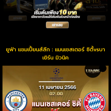
ยูฟ่า แชมเปี้ยนส์ลีก : แมนเชสเตอร์ ซิตี้vsบา
เยิร์น มิวนิค