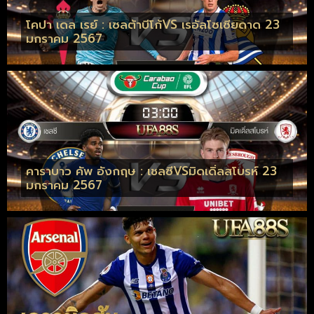
โคปา เดล เรย์ : เซลต้าบีโก้VS เรอัลโซเซียดาด 23
มกราคม 2567
คาราบาว คัพ อังกฤษ : เชลซีVSมิดเดิ่ลสโบรห์ 23
มกราคม 2567