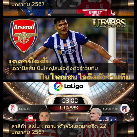
มกราคม 2567
เอวานิลสัน ปืนใหญ่สนใจดึงตัวร่าวมทีม
ลาลีก้า สเปน : กรานาด้าVSแอตมาดริด 22
มกราคม 2567