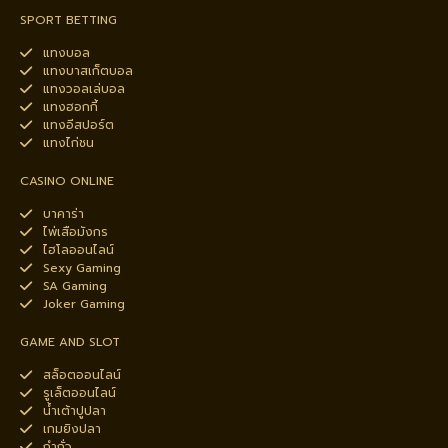
SPORT BETTING
แทงบอล
แทงบาสเก็ตบอล
แทงวอลเล่บอล
แทงฮอกกี้
แทงอีสปอร์ต
แทงไก่ชน
CASINO ONLINE
บาคาร่า
ไพ่เสือมังกร
ไฮโลออนไลน์
Sexy Gaming
SA Gaming
Joker Gaming
GAME AND SLOT
สล็อตออนไลน์
รูเล็ตออนไลน์
น้ำเต้าปูปลา
เกมยิงปลา
กำถั่ว