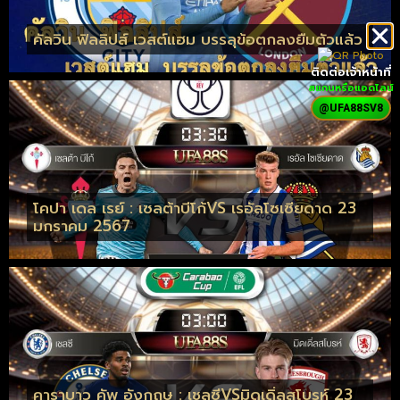
คัลวิน ฟิลลิปส์ เวสต์แฮม บรรลุข้อตกลงยืมตัวแล้ว
ติดต่อเจ้าหน้าที่
สแกนหรือแอดไลน์
@UFA88SV8
โคปา เดล เรย์ : เซลต้าบีโก้VS เรอัลโซเซียดาด 23
มกราคม 2567
คาราบาว คัพ อังกฤษ : เชลซีVSมิดเดิ่ลสโบรห์ 23