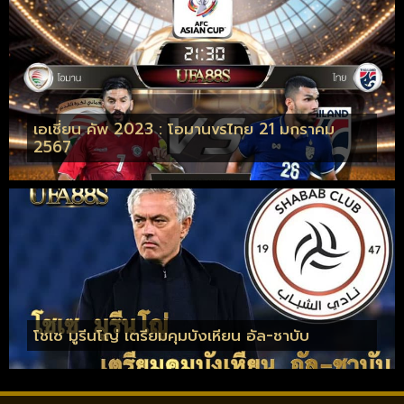
เอเชี่ยน คัพ 2023 : โอมานvsไทย 21 มกราคม
2567
โชเซ มูรีนโญ่ เตรียมคุมบังเหียน อัล-ชาบับ