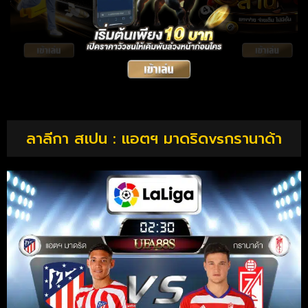
ลาลีกา สเปน : แอตฯ มาดริดvsกรานาด้า