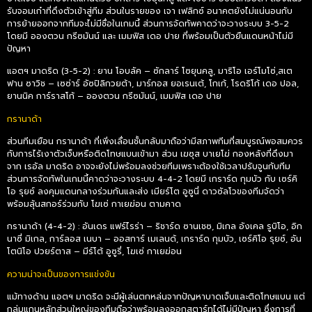
รับจอมเก๋าที่ดึงตัวเข้าสู่ทีม ส่วนในรายของ เจา เฟลิกซ์ อนาคตยังไม่แน่นอนกับ
การย้ายออกจากทีมจะไม่มีชื่อในเกมนี้ ส่วนการจัดทัพคาดว่าจะวางระบบ 3-5-2
โดยมี อองตวน กรีซมันน์ และ เมมฟิส เดอ ปาย ที่พร้อมเป็นตัวยืนแดนหน้าไม่มี
ปัญหา
แอตฯ มาดริด (3-5-2) : ยาน โอบลัค – ซักลาร์ โซยุนคลู, มาริโอ เอร์โมโซ่,สเต
ฟาน ซาวิช – เซซ่าร์ อัซปิลิกวยต้า, มาร์กอส ยอเรนเต้, โกเก้, โรดริโก้ เดอ ปอล,
ยานนิค การ์ราสโก้ – อองตวน กรีซมันน์, เมมฟิส เดอ ปาย
กรานาด้า
ส่วนทีมเยือน กรานาด้า ที่เพิ่งเลื่อนชั้นกลับมาถือว่ามีสภาพทีมที่สมบูรณ์พอสมควร
กับการไร้เงาตัวเจ็บหรือติดโทษแบนเข้ามา ส่วน เฆซุส บาเยโฆ่ กองหลังที่ดึงมา
จาก เรอัล มาดริด อาจจะยังไม่พร้อมลงช่วยทีมเพราะต้องใช้เวลาปรับจูนกับทีม
ส่วนการจัดทัพในเกมนี้คาดว่าจะวางระบบ 4-4-2 โดยมี เกราร์ด กุมบัว กับ เซร์คิ
โอ รุยซ์ ลงคุมแดนกลางร่วมกันและส่ง เมียร์โต อูซูนี่ ดาวซัลโวของทีมจัดว่า
พร้อมลุ้นสกอร์ร่วมกับ โฆเซ่ กาเยฆ่อน ตามคาด
กรานาด้า (4-4-2) : อันเดร แฟร์ไรร่า – ริชาร์ด ซานเชซ, มิเกล อังเคล รูบิโอ, อิก
นาซี่ มิเกล, การ์ลอส เนบา – ออสการ์ เมเลนด้, เกราร์ด กุมบัว, เซร์คิโอ รุยซ์, อัน
โตนิโอ ปวยร์ตาส – มีร์โต้ อูซูรี่, โฆเซ่ กาเยฆ่อน
ความน่าจะเป็นของการแข่งขัน
แม้ทางด้าน แอตฯ มาดริด จะมีผู้เล่นตกหล่นจากปัญหาบาดเจ็บและติดโทษแบน แต่
กลุ่มแกนหลักส่วนใหญ่ของทีมถือว่าพร้อมลงออกสตาร์ทได้ไม่มีปัญหา ซึ่งการที่