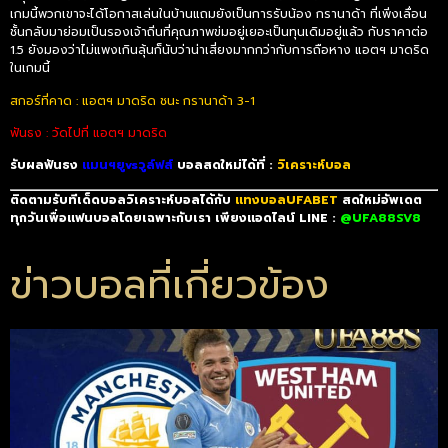
เกมนี้พวกเขาจะได้โอกาสเล่นในบ้านแถมยังเป็นการรับน้อง กรานาด้า ที่เพิ่งเลื่อน
ชั้นกลับมาย่อมเป็นรองเจ้าถิ่นที่คุณภาพข่มอยู่เยอะเป็นทุนเดิมอยู่แล้ว กับราคาต่อ
1.5 ยังมองว่าไม่แพงเกินลุ้นก็นับว่าน่าเสี่ยงมากกว่ากับการถือหาง แอตฯ มาดริด
ในเกมนี้
สกอร์ที่คาด : แอตฯ มาดริด ชนะ กรานาด้า 3-1
ฟันธง : วัดไปที่ แอตฯ มาดริด
รับผลฟันธง
แมนฯยูvsวูล์ฟส์
บอลสดใหม่ได้ที่ :
วิเคราะห์บอล
ติดตามรับทีเด็ดบอลวิเคราะห์บอลได้กับ
แทงบอลUFABET
สดใหม่อัพเดต
ทุกวันเพื่อแฟนบอลโดยเฉพาะกับเรา เพียงแอดไลน์ LINE :
@UFA88SV8
ข่าวบอลที่เกี่ยวข้อง