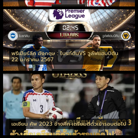
พรีเมียร์ลีก อังกฤษ : ไบรท์ตันVS วูล์ฟแฮมป์ตัน
22 มกราคม 2567
เอเชียน คัพ 2023 ช้างศึก เตรียมตีตั๋วเข้ารอบต่อไป