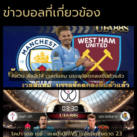
ข่าวบอลที่เกี่ยวข้อง
คัลวิน ฟิลลิปส์ เวสต์แฮม บรรลุข้อตกลงยืมตัวแล้ว
โคปา เดล เรย์ : เซลต้าบีโก้VS เรอัลโซเซียดาด 23