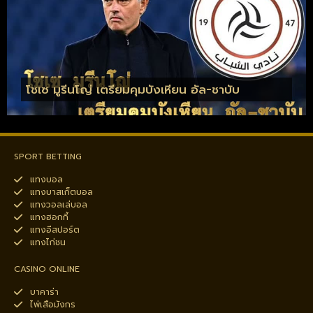
โชเซ มูรีนโญ่ เตรียมคุมบังเหียน อัล-ชาบับ
SPORT BETTING
แทงบอล
แทงบาสเก็ตบอล
แทงวอลเล่บอล
แทงฮอกกี้
แทงอีสปอร์ต
แทงไก่ชน
CASINO ONLINE
บาคาร่า
ไพ่เสือมังกร