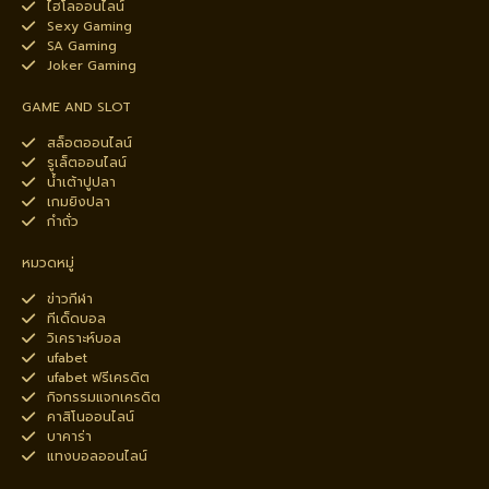
ไฮโลออนไลน์
Sexy Gaming
SA Gaming
Joker Gaming
GAME AND SLOT
สล็อตออนไลน์
รูเล็ตออนไลน์
น้ำเต้าปูปลา
เกมยิงปลา
กำถั่ว
หมวดหมู่
ข่าวกีฬา
ทีเด็ดบอล
วิเคราะห์บอล
ufabet
ufabet ฟรีเครดิต
กิจกรรมแจกเครดิต
คาสิโนออนไลน์
บาคาร่า
แทงบอลออนไลน์