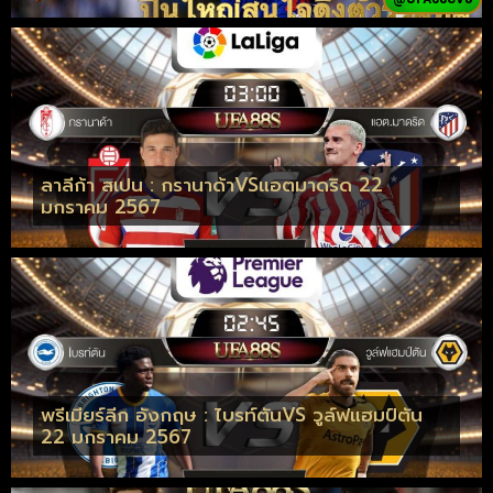
ลาลีก้า สเปน : กรานาด้าVSแอตมาดริด 22
มกราคม 2567
พรีเมียร์ลีก อังกฤษ : ไบรท์ตันVS วูล์ฟแฮมป์ตัน
22 มกราคม 2567