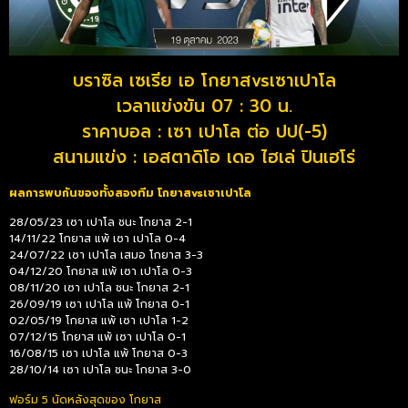
บราซิล เซเรีย เอ โกยาสvsเซาเปาโล
เวลาแข่งขัน 07 : 30 น.
ราคาบอล : เซา เปาโล ต่อ ปป(-5)
สนามแข่ง : เอสตาดิโอ เดอ ไฮเล่ ปินเฮโร่
ผลการพบกันของทั้งสองทีม โกยาสvsเซาเปาโล
28/05/23 เซา เปาโล ชนะ โกยาส 2-1
14/11/22 โกยาส แพ้ เซา เปาโล 0-4
24/07/22 เซา เปาโล เสมอ โกยาส 3-3
04/12/20 โกยาส แพ้ เซา เปาโล 0-3
08/11/20 เซา เปาโล ชนะ โกยาส 2-1
26/09/19 เซา เปาโล แพ้ โกยาส 0-1
02/05/19 โกยาส แพ้ เซา เปาโล 1-2
07/12/15 โกยาส แพ้ เซา เปาโล 0-1
16/08/15 เซา เปาโล แพ้ โกยาส 0-3
28/10/14 เซา เปาโล ชนะ โกยาส 3-0
ฟอร์ม 5 นัดหลังสุดของ โกยาส