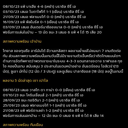
08/10/23 แพ้ บาเฮีย 4-6 (เหย้า) บราซิล ซีรี่ เอ
03/10/23 เสมอ โบตาโฟโก้ 1-1 (เยือน) บราซิล ซีรี่ เอ
21/09/23 เสมอ ฟลาเมงโก้ 0-0 (เหย้า) บราซิล ซีรี่ เอ
16/09/23 แพ้ พัลไมรัส 0-1 (เยือน) บราซิล ซีรี่ เอ
03/09/23 เสมอ อินเตอร์นาซิอองนาล 0-0 (เหย้า) บราซิล ซีรี่ เอ
ฟอร์มการเล่นในบ้าน – 13 นัด ชนะ 3 เสมอ 6 แพ้ 4 ได้ 15 เสีย 20
สภาพความพร้อม เจ้าบ้าน
โกยาส ของกุนซือ อาร์มันโด้ อีวานเกลิสตา ผลงานย่ำแย่ไม่ชนะมา 7 เกมติดต่อ
กัน ส่วนสภาพความพร้อมนั้นเกมวันนี้ไม่มีรายงานตัวเจ็บหรือว่าติดโทษแบนใดๆ
ด้านการจัดทัพคาดว่าพวกเขาจะมาในระบบ 4-3-3 แดนกลางจะวาง ราฟาเอล กุซ
โซ คอยปั้นเกม สนับสนุน 3 ประสานในแดนหน้าอย่าง อันแดร์ซอน โอลิเวร่า(13
นัด), ชูเอา มักโน่ (12 นัด / 3 ประตู) และจูเลียน ปาลาซิออส (18 นัด) ลงบู๊ในเกมนี้
ผลงาน 5 นัดล่าสุด เซา เปาโล
08/10/23 เสมอ วาสโก ดา กาม่า 0-0 (เยือน) บราซิล ซีรี่ เอ
01/10/23 ชนะ โครินเธี่ยนส์ 2-1 (เหย้า) บราซิล ซีรี่ เอ
28/09/23 ชนะ กอริติบา 2-1 (เหย้า) บราซิล ซีรี่ เอ
25/09/23 เสมอ ฟลางเมงโก้ 1-1 (เหย้า) บราซิล ซีรี่ เอ
21/08/23 แพ้ ฟอร์ตาเลซ่า 1-2 (เหย้า) บราซิล ซีรี่ เอ
ฟอร์มการเล่นนอกบ้าน – 12 นัด ชนะ 0 เสมอ 6 แพ้ 6 ได้ 8 เสีย 14
สภาพความพร้อม ทีมเยือน