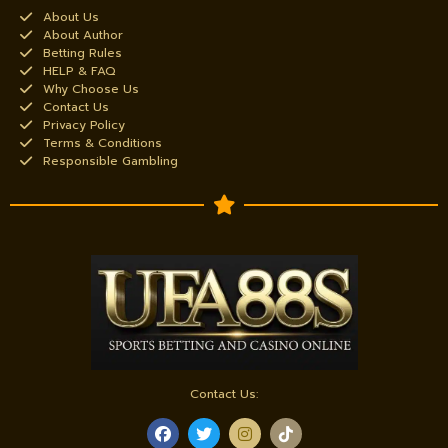
About Us
About Author
Betting Rules
HELP & FAQ
Why Choose Us
Contact Us
Privacy Policy
Terms & Conditions
Responsible Gambling
Contact Us: