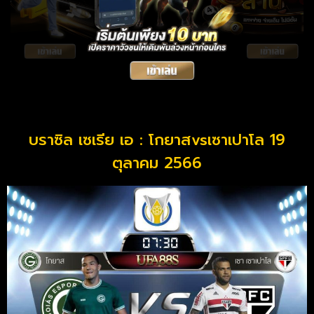
บราซิล เซเรีย เอ : โกยาสvsเซาเปาโล 19
ตุลาคม 2566