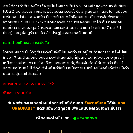
ภายใต้การทำทีมของโดริวัล จูเนียร์ ผลงานในลีก 5 เกมหลังสุดพวกเขาเก็บชัยชนะ
ไปได้ 2 นัด ส่วนสภาพความพร้อมนั้นเกมวันนี้จะไม่มี จูเลียโน กาลอปโป, เอริซอน,
มาร์มอส เปาโล และพาทริก ที่บาดเจ็บหมดสิทธิ์ลงสนาม ด้านการจัดทัพคาดว่า
พวกเขาจะมาในระบบ 4-4-2 แดนกลางจะวาง เวลลิงตอน ราโต้ กับ อลิสซอน
คอยปั้นเกม สนับสนุน 2 หัวหอกในแดนหน้าอย่าง ฮาเมส โรดริเกซ(7 นัด / 1
ประตู) และลูคัส มูร่า (8 นัด / 1 ประตู) ลงล่าสกอร์ในเกมนี้
ความน่าจะเป็นของการแข่งขัน
โกยาส ผลงานไม่ได้ดูดีเลยดังนั้นจึงไม่แปลกที่จะจมอยู่โซนท้ายตาราง หลังไม่ชนะ
ใครมา 7 นัดติดต่อกัน วันนี้อาจจะได้เล่นในถิ่นที่คุ้นเคย แต่ก็ต้องเจอกับคู่แข่งที่
เหนือกว่าอย่าง เซา เปาโล เรื่องของผลงานก็ดูดีและจับต้องได้มากกว่า ถึงแม้
สถิตินอกบ้านจะไม่ได้ดูดีเท่าไหร่ แต่ชื่อชั้นเหนือกว่าและชั่วโมงนี้ฟอร์มดีกว่า เชื่อว่า
มีโอกาสลุ้นชนะได้เลยอย
สกอร์ที่คาด : เซา เปาโล ชนะ 1-0
ฟันธง : เซา เปาโล
รับผลฟันธงบอลสดใหม่ ติดตามรับทีเด็ดบอล
วิเคราะห์บอล
ได้กับ
แทง
บอลUFABET
สดใหม่อัพเดตทุกวัน เพื่อแฟนบอลโดยเฉพาะกับเรา
เพียงแอดไลน์ LINE :
@UFA88SV8