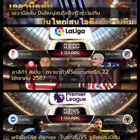
เอวานิลสัน ปืนใหญ่สนใจดึงตัวร่าวมทีม
ลาลีก้า สเปน : กรานาด้าVSแอตมาดริด 22
มกราคม 2567
พรีเมียร์ลีก อังกฤษ : ไบรท์ตันVS วูล์ฟแฮมป์ตัน