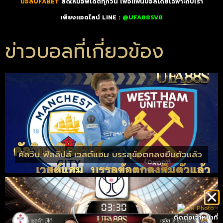
บอลUFABET
สดใหม่อัพเดตทุกวัน เพื่อแฟนบอลโดยเฉพาะกับเรา
เพียงแอดไลน์ LINE :
@UFA88SV8
ข่าวบอลที่เกี่ยวข้อง
คัลวิน ฟิลลิปส์ เวสต์แฮม บรรลุข้อตกลงยืมตัวแล้ว
ติดต่อเจ้าหน้าที่