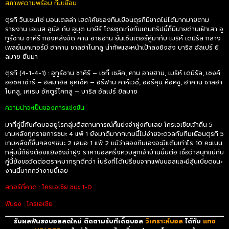
สภาพความพร้อม ทีมเยือน
ตุรกี วินเซนโซ่ มอนเตลล่า เฮดโค้ชของทีมเยือนตุรกีมีขาดไม่ได้มากมายตาม
รายงาน เอเนส อูนัล กับ อูมุต นายีร์ โดยชุดเก่งกับเกมทริปนี้ก็มีนายด่านเฝ้าเสา อู
กูร์ซาน ชาคีร์ กองหลังจัด คาน อายฮาน ยืนเซ็นเตอร์คู่มากับ เมริห์ เดมิรัล กลาง
เพลย์เมคเกอร์มี ฮาคาน ชาลฮาโนกลู นำทัพและหน้าเป้าลงยิงส่ง บาริส อัลเปร์ ยิ
ลมาซ ยืนมา
ตุรกี (4-1-4-1) : อูกูร์ซาน ชาคีร์ – เซกี้ เชลิค, คาน อายฮาน, เมริห์ เดมิรัล, เซงค์
ออซคาซ่าร์ – อิสมาอิล ยุคเซ็ค – อิร์ฟาน คาห์เวซี่, ออร์คุน ค็อคชู, ฮาคาน ชาลฮา
โนกลู, เคเรม อัคตูร์โคกลู – บาริส อัลเปร์ ยิลมาซ
ความน่าจะเป็นของการแข่งขัน
มาที่คู่นี้กับคัดบอลยูโรกลุ่มดีสถานการณ์ก็แย่งจ่าฝูงกันเลย โครเอเชียเจ้าถิ่น 5
เกมหลังทุกรายการชนะ 4 แพ้ 1 ยังมาดีมากๆเกมนี้ไม่ง่ายจะดวลกับทีมเยือนตุรกี 5
เกมหลังก็ขึ้นๆลงๆชนะ 2 เสมอ 1 แพ้ 2 แม้ว่าสองทีมเองจะมีแต้มเท่าไร 10 คะแนน
กลุ่มนี้ก็ยังต้องแยิงชิงจ่าฝูง ราคาบอลครึ่งควบลูกเจ้าบ้านนั้นต่อ เชื่อว่าสนุกแน่กับ
คู่นี้ยังขอวัดต่อตราหมากรุกดีกว่า ในรังที่ได้เปรียบจากแฟนบอลและมีลุ้นเบียดชนะ
งานนี้มากกว่างานนี้เลย
สกอร์ที่คาด : โครเอเชีย ชนะ 1-0
ฟันธง : โครเอเชีย
รับผลฟันธงบอลสดใหม่ ติดตามรับทีเด็ดบอล
วิเคราะห์บอล
ได้กับ
แทง