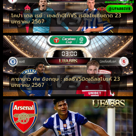
สแกนหรือแอดไลน์
@UFA88SV8
โคปา เดล เรย์ : เซลต้าบีโก้VS เรอัลโซเซียดาด 23
มกราคม 2567
คาราบาว คัพ อังกฤษ : เชลซีVSมิดเดิ่ลสโบรห์ 23
มกราคม 2567