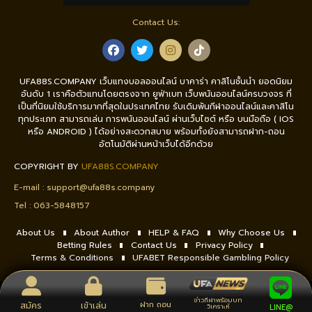
Contact Us:
UFA88S.COMPANY เว็บแทงบอลออนไลน์ บาคาร่า คาสิโนชั้นนำ ยอดนิยม
อันดับ 1 เราคือตัวแทนโดยตรงจาก ยูฟ่าเบท เว็บพนันออนไลน์ครบวงจร ที่
เป็นที่นิยมใช้บริการมากที่สุดในประเทศไทย รับเดิมพันกีฬาออนไลน์และคาสิโน
ทุกประเภท สามารถเล่น การพนันออนไลน์ ผ่านเว็บไซต์ หรือ บนมือถือ ( IOS
หรือ ANDROID ) ได้อย่างสะดวกสบาย พร้อมทั้งยังสามารถฝาก-ถอน
อัตโนมัติผ่านหน้าเว็บได้อีกด้วย
COPYRIGHT BY
UFA88S.COMPANY
E-mail :
support@ufa88s.company
Tel : 0
63-5848157
About Us
About Author
HELP & FAQ
Why Choose Us
Betting Rules
Contact Us
Privacy Policy
Terms & Conditions
UFABET Responsible Gambling Policy
ข่าวกีฬาพร้อมบท
ฝาก ถอน
สมัคร
เข้าเล่น
วิเคราะห์
LINE@