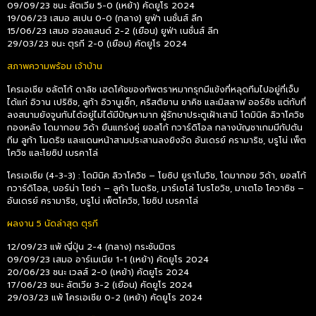
09/09/23 ชนะ ลัตเวีย 5-0 (เหย้า) คัดยูโร 2024
19/06/23 เสมอ สเปน 0-0 (กลาง) ยูฟ่า เนชั่นส์ ลีก
15/06/23 เสมอ ฮอลแลนด์ 2-2 (เยือน) ยูฟ่า เนชั่นส์ ลีก
29/03/23 ชนะ ตุรกี 2-0 (เยือน) คัดยูโร 2024
สภาพความพร้อม เจ้าบ้าน
โครเอเชีย ซลัตโก้ ดาลิช เฮดโค้ชของทัพตราหมากรุกมีแข้งที่หลุดทีมไปอยู่ที่เจ็บ
ได้แก่ อิวาน เปริซิช, ลูก้า อิวานูเซ็ก, คริสติยาน ยาคิช และมิสลาฟ ออร์ซิช แต่กับที่
ลงสนามยังจูนกันได้อยู่ไม่ได้มีปัญหามาก ผู้รักษาประตูเฝ้าเสามี โดมินิค ลิวาโควิช
กองหลัง โดมากอย วิด้า ยืนแกร่งคู่ ยอสโก้ กวาร์ดิโอล กลางบัญชาเกมมีกัปตัน
ทีม ลูก้า โมดริช และแดนหน้าสามประสานลงยิงจัด อันเดรย์ ครามาริช, บรูโน่ เพ็ต
โควิช และโยซิป เบรคาโล่
โครเอเชีย (4-3-3) : โดมินิค ลิวาโควิช – โยซิป ยูราโนวิช, โดมากอย วิด้า, ยอสโก้
กวาร์ดิโอล, บอร์น่า โซซ่า – ลูก้า โมดริช, มาร์เซโล่ โบรโซวิช, มาเตโอ โควาซิช –
อันเดรย์ ครามาริช, บรูโน่ เพ็ตโควิช, โยซิป เบรคาโล่
ผลงาน 5 นัดล่าสุด ตุรกี
12/09/23 แพ้ ญี่ปุ่น 2-4 (กลาง) กระชับมิตร
09/09/23 เสมอ อาร์เมเนีย 1-1 (เหย้า) คัดยูโร 2024
20/06/23 ชนะ เวลส์ 2-0 (เหย้า) คัดยูโร 2024
17/06/23 ชนะ ลัตเวีย 3-2 (เยือน) คัดยูโร 2024
29/03/23 แพ้ โครเอเชีย 0-2 (เหย้า) คัดยูโร 2024