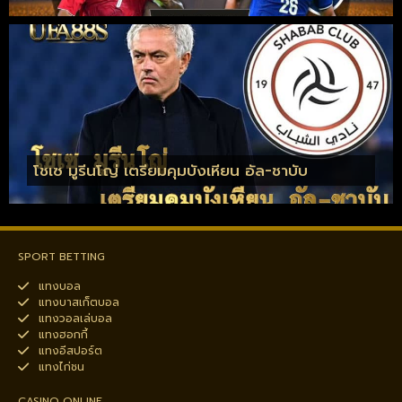
โชเซ มูรีนโญ่ เตรียมคุมบังเหียน อัล-ชาบับ
SPORT BETTING
แทงบอล
แทงบาสเก็ตบอล
แทงวอลเล่บอล
แทงฮอกกี้
แทงอีสปอร์ต
แทงไก่ชน
CASINO ONLINE