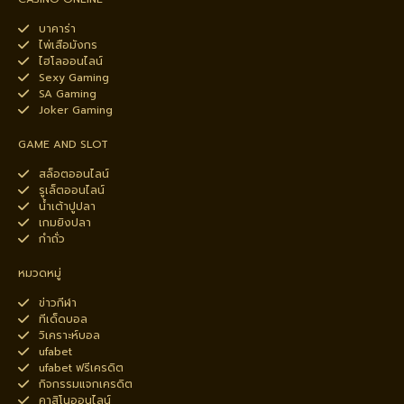
บาคาร่า
ไพ่เสือมังกร
ไฮโลออนไลน์
Sexy Gaming
SA Gaming
Joker Gaming
GAME AND SLOT
สล็อตออนไลน์
รูเล็ตออนไลน์
น้ำเต้าปูปลา
เกมยิงปลา
กำถั่ว
หมวดหมู่
ข่าวกีฬา
ทีเด็ดบอล
วิเคราะห์บอล
ufabet
ufabet ฟรีเครดิต
กิจกรรมแจกเครดิต
คาสิโนออนไลน์