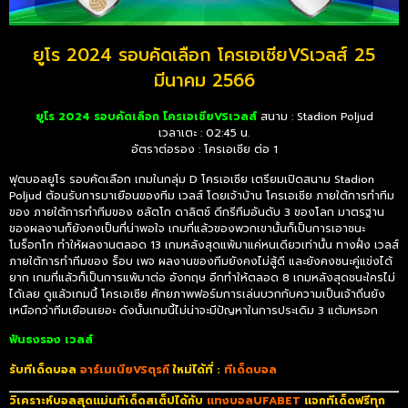
ยูโร 2024 รอบคัดเลือก โครเอเชียVSเวลส์ 25
มีนาคม 2566
ยูโร 2024 รอบคัดเลือก โครเอเชียVSเวลส์
สนาม : Stadion Poljud
เวลาเตะ : 02:45 น.
อัตราต่อรอง : โครเอเชีย ต่อ 1
ฟุตบอลยูโร รอบคัดเลือก เกมในกลุ่ม D โครเอเชีย เตรียมเปิดสนาม Stadion
Poljud ต้อนรับการมาเยือนของทีม เวลส์ โดยเจ้าบ้าน โครเอเชีย ภายใต้การทำทีม
ของ ภายใต้การทำทีมของ ซลัตโก ดาลิตช์ ดีกรีทีมอันดับ 3 ของโลก มาตรฐาน
ของผลงานก็ยังคงเป็นที่น่าพอใจ เกมที่แล้วของพวกเขานั้นก็เป็นการเอาชนะ
โมร็อกโก ทำให้ผลงานตลอด 13 เกมหลังสุดแพ้มาแค่หนเดียวเท่านั้น ทางฝั่ง เวลส์
ภายใต้การทำทีมของ ร็อบ เพจ ผลงานของทีมยังคงไม่สู้ดี และยังคงชนะคู่แข่งได้
ยาก เกมที่แล้วก็เป็นการแพ้มาต่อ อังกฤษ อีกทำให้ตลอด 8 เกมหลังสุดชนะใครไม่
ได้เลย ดูแล้วเกมนี้ โครเอเชีย ศักยภาพฟอร์มการเล่นบวกกับความเป็นเจ้าถิ่นยัง
เหนือกว่าทีมเยือนเยอะ ดังนั้นเกมนี้ไม่น่าจะมีปัญหาในการประเดิม 3 แต้มหรอก
ฟันธงรอง เวลส์
รับทีเด็ดบอล
อาร์เมเนียVSตุรกี
ใหม่ได้ที่ :
ทีเด็ดบอล
วิเคราะห์บอลสุดแม่นทีเด็ดสเต็ปได้กับ
แทงบอลUFABET
แจกทีเด็ดฟรีทุก