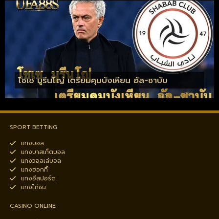
โชเซ มูรีนโญ่ เตรียมคุมบังเหียน อัล-ชาบับ
SPORT BETTING
แทงบอล
แทงบาสเก็ตบอล
แทงวอลเล่บอล
แทงฮอกกี้
แทงอีสปอร์ต
แทงไก่ชน
CASINO ONLINE