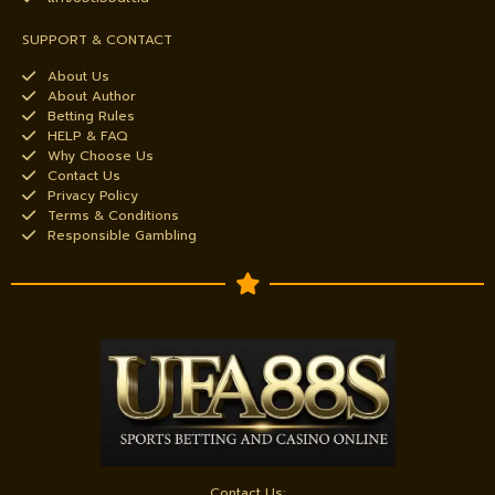
SUPPORT & CONTACT
About Us
About Author
Betting Rules
HELP & FAQ
Why Choose Us
Contact Us
Privacy Policy
Terms & Conditions
Responsible Gambling
Contact Us: