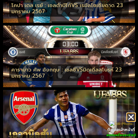
โคปา เดล เรย์ : เซลต้าบีโก้VS เรอัลโซเซียดาด 23
มกราคม 2567
คาราบาว คัพ อังกฤษ : เชลซีVSมิดเดิ่ลสโบรห์ 23
มกราคม 2567
ติดต่อเจ้าหน้าที่
สแกนหรือแอดไลน์