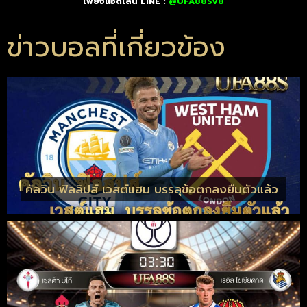
เพียงแอดไลน์ LINE :
@UFA88SV8
ข่าวบอลที่เกี่ยวข้อง
คัลวิน ฟิลลิปส์ เวสต์แฮม บรรลุข้อตกลงยืมตัวแล้ว