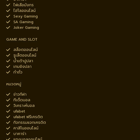
ไพ่เสือมังกร
ไฮโลออนไลน์
Sexy Gaming
SA Gaming
Joker Gaming
GAME AND SLOT
สล็อตออนไลน์
รูเล็ตออนไลน์
น้ำเต้าปูปลา
เกมยิงปลา
กำถั่ว
หมวดหมู่
ข่าวกีฬา
ทีเด็ดบอล
วิเคราะห์บอล
ufabet
ufabet ฟรีเครดิต
กิจกรรมแจกเครดิต
คาสิโนออนไลน์
บาคาร่า
แทงบอลออนไลน์