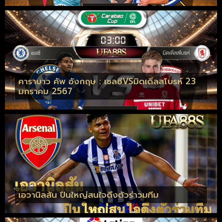
คาราบาว คัพ อังกฤษ : เชลซีVSมิดเดิ่ลสโบรห์ 23
มกราคม 2567
เอวานิลสัน ปืนใหญ่สนใจดึงตัวร่าวมทีม