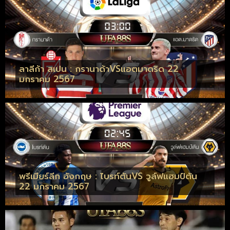
ลาลีก้า สเปน : กรานาด้าVSแอตมาดริด 22
มกราคม 2567
พรีเมียร์ลีก อังกฤษ : ไบรท์ตันVS วูล์ฟแฮมป์ตัน
22 มกราคม 2567