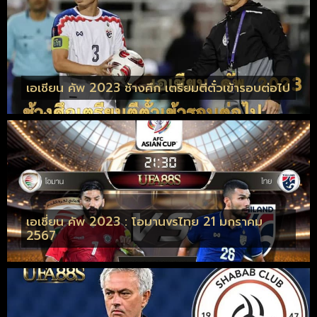
เอเชียน คัพ 2023 ช้างศึก เตรียมตีตั๋วเข้ารอบต่อไป
เอเชี่ยน คัพ 2023 : โอมานvsไทย 21 มกราคม
2567