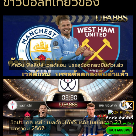
ข่าวบอลที่เกี่ยวข้อง
คัลวิน ฟิลลิปส์ เวสต์แฮม บรรลุข้อตกลงยืมตัวแล้ว
ติดต่อเจ้าหน้าที่
โคปา เดล เรย์ : เซลต้าบีโก้VS เรอัลโซเซียดาด 23
สแกนหรือแอดไลน์
มกราคม 2567
@UFA88SV8