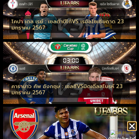
โคปา เดล เรย์ : เซลต้าบีโก้VS เรอัลโซเซียดาด 23
มกราคม 2567
คาราบาว คัพ อังกฤษ : เชลซีVSมิดเดิ่ลสโบรห์ 23
มกราคม 2567
ติดต่อเจ้าหน้าที่