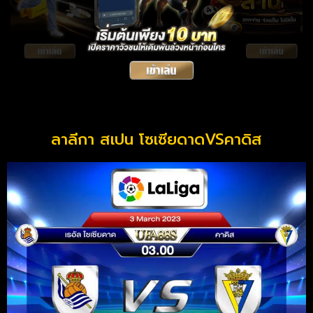
ลาลีกา สเปน โซเซียดาดVSคาดิส