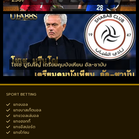
โชเซ มูรีนโญ่ เตรียมคุมบังเหียน อัล-ชาบับ
SPORT BETTING
แทงบอล
แทงบาสเก็ตบอล
แทงวอลเล่บอล
แทงฮอกกี้
แทงอีสปอร์ต
แทงไก่ชน