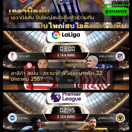
สแกนหรือแอดไลน์
@UFA88SV8
เอวานิลสัน ปืนใหญ่สนใจดึงตัวร่าวมทีม
ลาลีก้า สเปน : กรานาด้าVSแอตมาดริด 22
มกราคม 2567