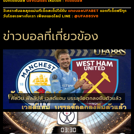
รับทีเด็ดบอล
นีซVSโอแซร์
ใหม่ได้ที่ :
ทีเด็ดบอล
วิเคราะห์บอลสุดแม่นทีเด็ดสเต็ปได้กับ
แทงบอลUFABET
แจกทีเด็ดฟรีทุก
วันโดยเฉพาะกับเรา เพียงแอดไลน์ LINE :
@UFA88SV8
ข่าวบอลที่เกี่ยวข้อง
คัลวิน ฟิลลิปส์ เวสต์แฮม บรรลุข้อตกลงยืมตัวแล้ว