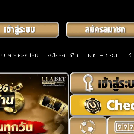
บาคาร่าออนไลน์
สมัครสมาชิก
ฝาก – ถอน
เข้