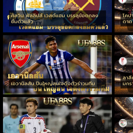
คัลวิน ฟิลลิปส์ เวสต์แฮม บรรลุข้อตกลง
โคปา
ยืมตัวแล้ว
ดาด
ลาลี
เอวานิลสัน ปืนใหญ่สนใจดึงตัวร่าวมทีม
มกร