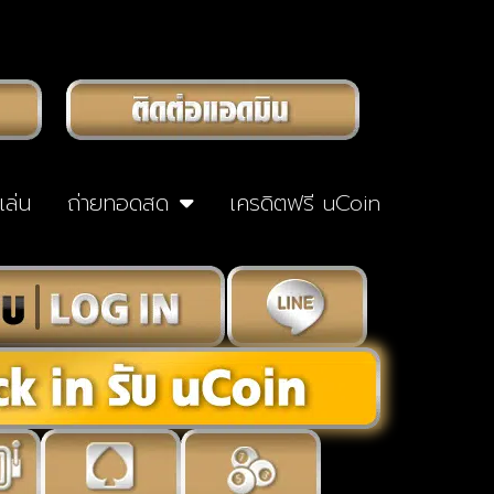
าเล่น
ถ่ายทอดสด
เครดิตฟรี uCoin