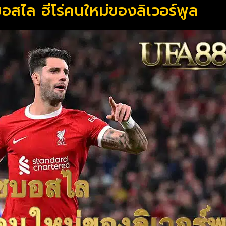
บอสไล ฮีโร่คนใหม่ของลิเวอร์พูล