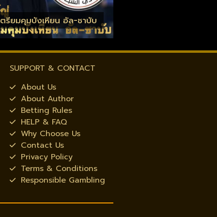
เตรียมคุมบังเหียน อัล-ชาบับ
SUPPORT & CONTACT
About Us
About Author
Betting Rules
HELP & FAQ
Why Choose Us
Contact Us
Privacy Policy
Terms & Conditions
Responsible Gambling