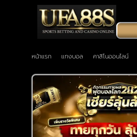
หน้าแรก
แทงบอล
คาสิโนออนไลน์