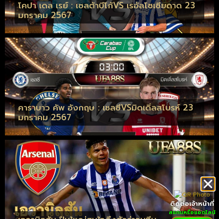
โคปา เดล เรย์ : เซลต้าบีโก้VS เรอัลโซเซียดาด 23
มกราคม 2567
คาราบาว คัพ อังกฤษ : เชลซีVSมิดเดิ่ลสโบรห์ 23
มกราคม 2567
ติดต่อเจ้าหน้าที่
สแกนหรือแอดไลน์