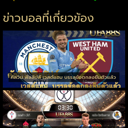
ข่าวบอลที่เกี่ยวข้อง
คัลวิน ฟิลลิปส์ เวสต์แฮม บรรลุข้อตกลงยืมตัวแล้ว