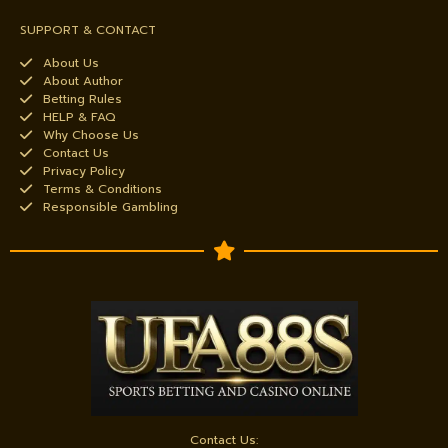
SUPPORT & CONTACT
About Us
About Author
Betting Rules
HELP & FAQ
Why Choose Us
Contact Us
Privacy Policy
Terms & Conditions
Responsible Gambling
Contact Us: