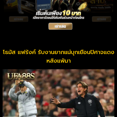
โธมัส แฟร้งค์ รับงานยากแน่บุกเยือนปิศาจแดง
หลังแพ้มา