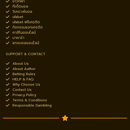
ข่าวกีฬา
ทีเด็ดบอล
วิเคราะห์บอล
ufabet
ufabet ฟรีเครดิต
กิจกรรมแจกเครดิต
คาสิโนออนไลน์
บาคาร่า
แทงบอลออนไลน์
SUPPORT & CONTACT
About Us
About Author
Betting Rules
HELP & FAQ
Why Choose Us
Contact Us
Privacy Policy
Terms & Conditions
Responsible Gambling