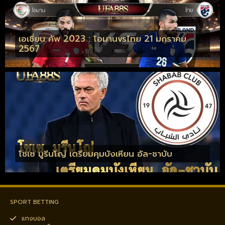
เอเชี่ยน คัพ 2023 : โอมานvsไทย 21 มกราคม
2567
โชเซ มูรีนโญ่ เตรียมคุมบังเหียน อัล-ชาบับ
SPORT BETTING
แทงบอล