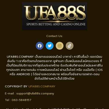
Contact Us:
UFA88S.COMPANY เว็บแทงบอลออนไลน์ บาคาร่า คาสิโนชั้นนำ ยอดนิยม
อันดับ 1 เราคือตัวแทนโดยตรงจาก ยูฟ่าเบท เว็บพนันออนไลน์ครบวงจร ที่
เป็นที่นิยมใช้บริการมากที่สุดในประเทศไทย รับเดิมพันกีฬาออนไลน์และคาสิโน
ทุกประเภท สามารถเล่น การพนันออนไลน์ ผ่านเว็บไซต์ หรือ บนมือถือ ( IOS
หรือ ANDROID ) ได้อย่างสะดวกสบาย พร้อมทั้งยังสามารถฝาก-ถอน
อัตโนมัติผ่านหน้าเว็บได้อีกด้วย
COPYRIGHT BY
UFA88S.COMPANY
E-mail :
support@ufa88s.company
Tel : 0
63-5848157