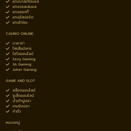
แทงบาสเก็ตบอล
แทงวอลเล่บอล
แทงฮอกกี้
แทงอีสปอร์ต
แทงไก่ชน
CASINO ONLINE
บาคาร่า
ไพ่เสือมังกร
ไฮโลออนไลน์
Sexy Gaming
SA Gaming
Joker Gaming
GAME AND SLOT
สล็อตออนไลน์
รูเล็ตออนไลน์
น้ำเต้าปูปลา
เกมยิงปลา
กำถั่ว
หมวดหมู่