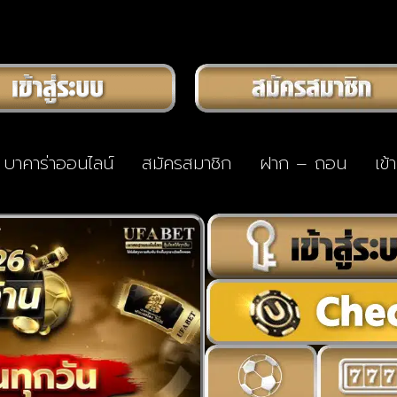
บาคาร่าออนไลน์
สมัครสมาชิก
ฝาก – ถอน
เข้