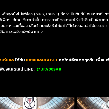
หลังสุดยังไม่แพ้ใคร (ชนะ3, เสมอ 1) ถือว่าเป็นทีมที่มีเกมเหย้าที่แข้
ยงแค่เกมเดียวเท่านั้น เรทราคาเปิดออกมาให้ เจ้าถิ่นเป็นฝ่ายต่อ ปป
มมากๆชนะทั้งอตาลันต้า และซัสซัวโล่มาได้ก็ต้องบอกว่าไม่ธรรมดา เกม
่ามีโอกาสเฮรับทรัพย์มากกว่า
ราะห์บอล
ได้กับ
แทงบอลUFABET
สดใหม่อัพเดตทุกวัน เพื่อ
เพียงแอดไลน์ LINE :
@UFA88SV8