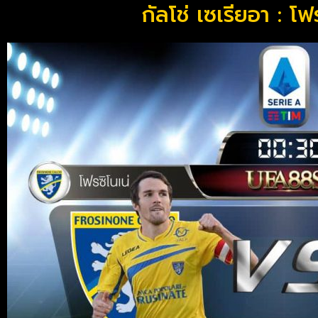
กัลโช่ เซเรียอา : 