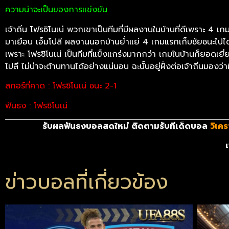
ความน่าจะเป็นของการแข่งขัน
เจ้าถิ่น โฟรซิโนเน่ พวกเขาเป็นทีมที่มีผลงานในบ้านที่ดีเพราะ 4 เกม
มาเยือน เอ็มโปลี ผลงานนอกบ้านย่ำแย่ 4 เกมแรกเก็บชัยชนะไปได้เพี
เพราะ โฟรซิโนเน่ เป็นทีมที่แข็งแกร่งมากกว่า เกมในบ้านก็ยอดเยี่ย
โปลี ไม่น่าจะต้านทานได้อย่างแน่นอน ฉะนั้นอยู่ฝั่งต่อเจ้าถิ่นมองว
สกอร์ที่คาด : โฟรซิโนเน่ ชนะ 2-1
ฟันธง : โฟรซิโนเน่
รับผลฟันธงบอลสดใหม่ ติดตามรับทีเด็ดบอล
วิเค
ข่าวบอลที่เกี่ยวข้อง