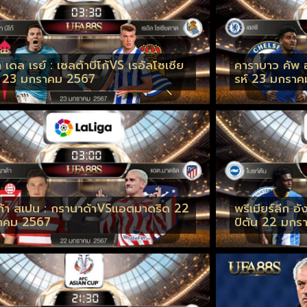
 เดล เรย์ : เซลต้าบีโก้VS เรอัลโซเซีย
คาราบาว คัพ อ
 23 มกราคม 2567
รห์ 23 มกรา
ก้า สเปน : กรานาด้าVSแอตมาดริด 22
พรีเมียร์ลีก 
าคม 2567
ป์ตัน 22 มกร