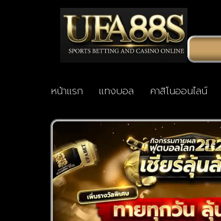
หน้าแรก
แทงบอล
คาสิโนออนไลน์