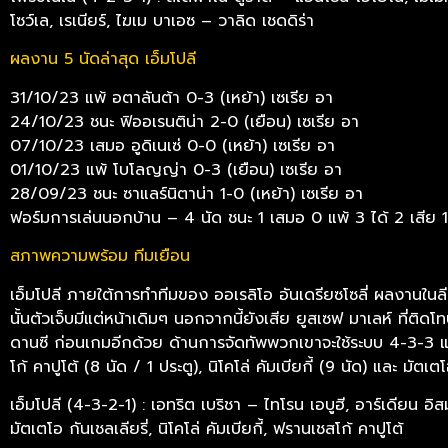
โซว์เล, เรเนียร์, ไฆเม บาเอซ – วาลิด เชดดิร่า
ผลงาน 5 นัดล่าสุด เอ็มโปลี
31/10/23 แพ้ อตาลันต้า 0-3 (เหย้า) เซเรีย อา
24/10/23 ชนะ ฟิออเรนติน่า 2-0 (เยือน) เซเรีย อา
07/10/23 เสมอ อูดิเนเซ่ 0-0 (เหย้า) เซเรีย อา
01/10/23 แพ้ โบโลญญ่า 0-3 (เยือน) เซเรีย อา
28/09/23 ชนะ ซาแลร์นิตาน่า 1-0 (เหย้า) เซเรีย อา
ฟอร์มการเล่นนอกบ้าน – 4 นัด ชนะ 1 เสมอ 0 แพ้ 3 ได้ 2 เสีย 
สภาพความพร้อม ทีมเยือน
เอ็มโปลี ภายใต้การทำทีมของ ออเรลิโอ อันเดรียซโซลี่ ผลงานใน
นั้นตัวเจ็บมีแต่หน้าเดิมๆ นอกจากนี้ยังเสีย ยูสเซฟ มาเลห์ ที่ต
ดานซี ก่อนเกมอีกด้วย ด้านการจัดทัพพวกเขาจะใช้ระบบ 4-3-3 แ
โก้ คาปูโต้ (8 นัด / 1 ประตู), นิโคโล่ คัมเบียกี้ (9 นัด) และ มัตเตโ
เอ็มโปลี (4-3-2-1) : เอทริต เบริชา – ไทโรน เอบูฮี, อาร์เดียน อิส
มัตเตโอ กันเชลเลียรี่, นิโคโล่ คัมเบียกี้, ฟรานเชสโก้ คาปูโต้