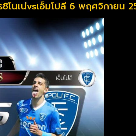
โฟรซิโนเน่vsเอ็มโปลี 6 พฤศจิกายน 