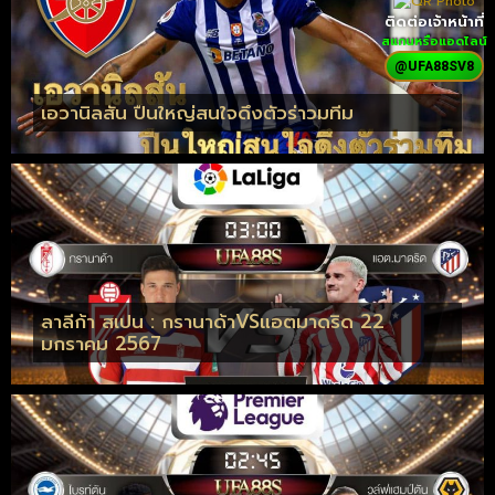
ติดต่อเจ้าหน้าที่
สแกนหรือแอดไลน์
@UFA88SV8
เอวานิลสัน ปืนใหญ่สนใจดึงตัวร่าวมทีม
ลาลีก้า สเปน : กรานาด้าVSแอตมาดริด 22
มกราคม 2567