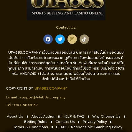
Contact Us:
UFA88S.COMPANY เว็บแทงบอลออนไลน์ บาคาร่า คาสิโนชั้นนำ ยอดนิยม
อันดับ 1 เราคือตัวแทนโดยตรงจาก ยูฟ่าเบท เว็บพนันออนไลน์ครบวงจร ที่
เป็นที่นิยมใช้บริการมากที่สุดในประเทศไทย รับเดิมพันกีฬาออนไลน์และคาสิโน
ทุกประเภท สามารถเล่น การพนันออนไลน์ ผ่านเว็บไซต์ หรือ บนมือถือ ( IOS
หรือ ANDROID ) ได้อย่างสะดวกสบาย พร้อมทั้งยังสามารถฝาก-ถอน
อัตโนมัติผ่านหน้าเว็บได้อีกด้วย
COPYRIGHT BY
UFA88S.COMPANY
E-mail :
support@ufa88s.company
Tel : 0
63-5848157
About Us
About Author
HELP & FAQ
Why Choose Us
Betting Rules
Contact Us
Privacy Policy
Terms & Conditions
UFABET Responsible Gambling Policy