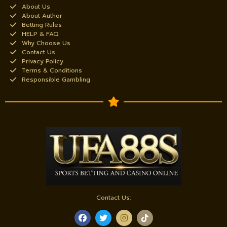
About Us
About Author
Betting Rules
HELP & FAQ
Why Choose Us
Contact Us
Privacy Policy
Terms & Conditions
Responsible Gambling
Contact Us: