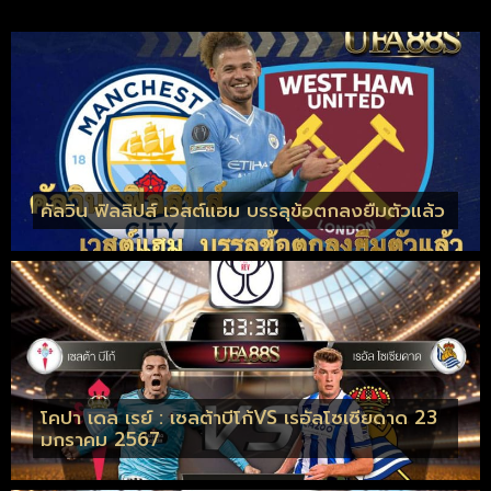
คัลวิน ฟิลลิปส์ เวสต์แฮม บรรลุข้อตกลงยืมตัวแล้ว
โคปา เดล เรย์ : เซลต้าบีโก้VS เรอัลโซเซียดาด 23
มกราคม 2567