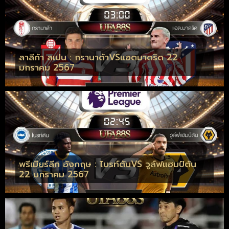
ลาลีก้า สเปน : กรานาด้าVSแอตมาดริด 22
มกราคม 2567
พรีเมียร์ลีก อังกฤษ : ไบรท์ตันVS วูล์ฟแฮมป์ตัน
22 มกราคม 2567