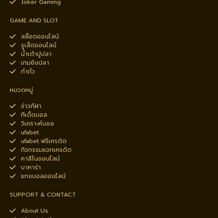
Joker Gaming
GAME AND SLOT
สล็อตออนไลน์
รูเล็ตออนไลน์
น้ำเต้าปูปลา
เกมยิงปลา
กำถั่ว
หมวดหมู่
ข่าวกีฬา
ทีเด็ดบอล
วิเคราะห์บอล
ufabet
ufabet ฟรีเครดิต
กิจกรรมแจกเครดิต
คาสิโนออนไลน์
บาคาร่า
แทงบอลออนไลน์
SUPPORT & CONTACT
About Us