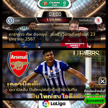
คาราบาว คัพ อังกฤษ : เชลซีVSมิดเดิ่ลสโบรห์ 23
มกราคม 2567
เอวานิลสัน ปืนใหญ่สนใจดึงตัวร่าวมทีม
ติดต่อเจ้าหน้าที่
สแกนหรือแอดไลน์
@UFA88SV8