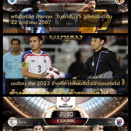
พรีเมียร์ลีก อังกฤษ : ไบรท์ตันVS วูล์ฟแฮมป์ตัน
22 มกราคม 2567
เอเชียน คัพ 2023 ช้างศึก เตรียมตีตั๋วเข้ารอบต่อไป