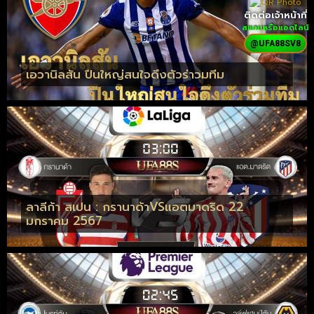
ติดต่อเจ้าหน้าที่
สแกนหรือแอดไลน์
@UFA88SV8
เอวานิลสัน ปืนใหญ่สนใจดึงตัวร่าวมทีม
ลาลีก้า สเปน : กรานาด้าVSแอตมาดริด 22
มกราคม 2567