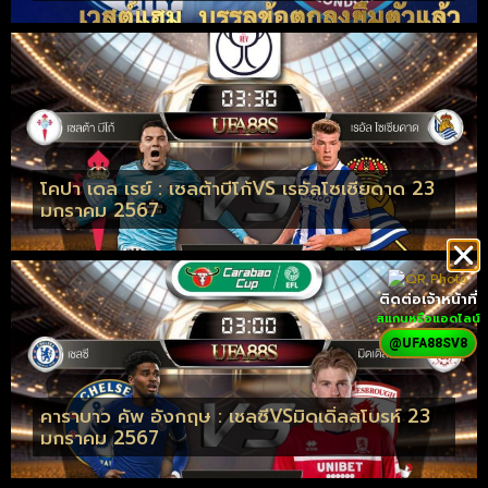
โคปา เดล เรย์ : เซลต้าบีโก้VS เรอัลโซเซียดาด 23
มกราคม 2567
ติดต่อเจ้าหน้าที่
สแกนหรือแอดไลน์
@UFA88SV8
คาราบาว คัพ อังกฤษ : เชลซีVSมิดเดิ่ลสโบรห์ 23
มกราคม 2567