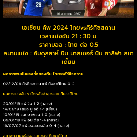
เอเชี่ยน คัพ 2024 ไทยvsคีร์กิซสถาน
เวลาแข่งขัน 21 : 30 น.
ราคาบอล : ไทย ต่อ 0.5
สนามแข่ง : อับดุลลาห์ บิน นาสเซอร์ บิน คาลิฟา สเต
เดี้ยม
ผลการพบกันของทั้งสองทีม ไทยvsคีร์กิซสถาน
02/12/06 คีร์กีซสถาน แพ้ ทีมชาติไทย 0-2
ผลการแข่งขัน 5 นัดหลังล่าสุดของ ทีมชาติไทย
20/01/19 แพ้ จีน 1-2 (กลาง)
14/01/19 เสมอ ยูเออี 1-1 (เยือน)
10/01/19 ชนะ บาห์เรน 1-0 (กลาง)
06/01/19 แพ้ อินเดีย 1-4 (กลาง)
16/07/07 แพ้ ออสเตรเลีย 0-4 (กลาง)
สภาพความพร้อมล่าสุดของ ทีมชาติไทย