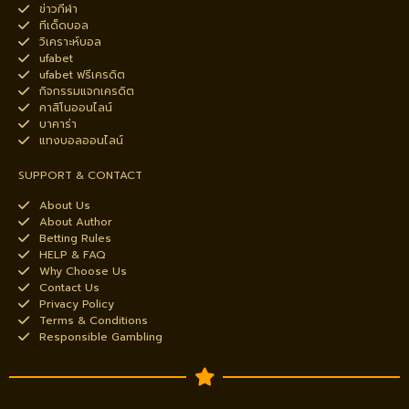
ข่าวกีฬา
ทีเด็ดบอล
วิเคราะห์บอล
ufabet
ufabet ฟรีเครดิต
กิจกรรมแจกเครดิต
คาสิโนออนไลน์
บาคาร่า
แทงบอลออนไลน์
SUPPORT & CONTACT
About Us
About Author
Betting Rules
HELP & FAQ
Why Choose Us
Contact Us
Privacy Policy
Terms & Conditions
Responsible Gambling