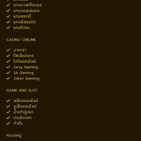
แทงบาสเก็ตบอล
แทงวอลเล่บอล
แทงฮอกกี้
แทงอีสปอร์ต
แทงไก่ชน
CASINO ONLINE
บาคาร่า
ไพ่เสือมังกร
ไฮโลออนไลน์
Sexy Gaming
SA Gaming
Joker Gaming
GAME AND SLOT
สล็อตออนไลน์
รูเล็ตออนไลน์
น้ำเต้าปูปลา
เกมยิงปลา
กำถั่ว
หมวดหมู่