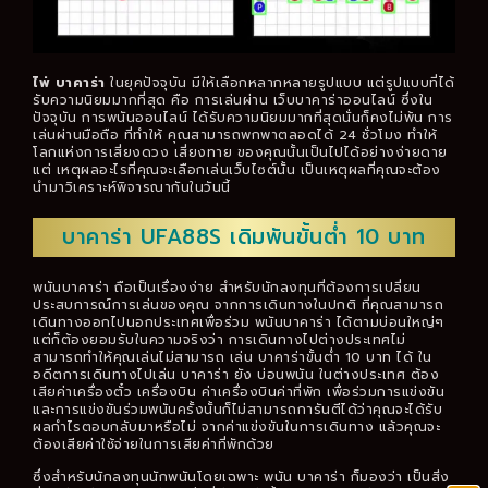
ไพ่ บาคาร่า
ในยุคปัจจุบัน มีให้เลือกหลากหลายรูปแบบ แต่รูปแบบที่ได้
รับความนิยมมากที่สุด คือ การเล่นผ่าน เว็บบาคาร่าออนไลน์ ซึ่งใน
ปัจจุบัน การพนันออนไลน์ ได้รับความนิยมมากที่สุดนั่นก็คงไม่พ้น การ
เล่นผ่านมือถือ ที่ทำให้ คุณสามารถพกพาตลอดได้ 24 ชั่วโมง ทำให้
โลกแห่งการเสี่ยงดวง เสี่ยงทาย ของคุณนั้นเป็นไปได้อย่างง่ายดาย
แต่ เหตุผลอะไรที่คุณจะเลือกเล่นเว็บไซต์นั้น เป็นเหตุผลที่คุณจะต้อง
นำมาวิเคราะห์พิจารณากันในวันนี้
บาคาร่า UFA88S เดิมพันขั้นต่ำ 10 บาท
พนันบาคาร่า ถือเป็นเรื่องง่าย สำหรับนักลงทุนที่ต้องการเปลี่ยน
ประสบการณ์การเล่นของคุณ จากการเดินทางในปกติ ที่คุณสามารถ
เดินทางออกไปนอกประเทศเพื่อร่วม พนันบาคาร่า ได้ตามบ่อนใหญ่ๆ
แต่ก็ต้องยอมรับในความจริงว่า การเดินทางไปต่างประเทศไม่
สามารถทำให้คุณเล่นไม่สามารถ เล่น บาคาร่าขั้นต่ำ 10 บาท ได้ ใน
อดีตการเดินทางไปเล่น บาคาร่า ยัง บ่อนพนัน ในต่างประเทศ ต้อง
เสียค่าเครื่องตั๋ว เครื่องบิน ค่าเครื่องบินค่าที่พัก เพื่อร่วมการแข่งขัน
และการแข่งขันร่วมพนันครั้งนั้นก็ไม่สามารถการันตีได้ว่าคุณจะได้รับ
ผลกำไรตอบกลับมาหรือไม่ จากค่าแข่งขันในการเดินทาง แล้วคุณจะ
ต้องเสียค่าใช้จ่ายในการเสียค่าที่พักด้วย
ซึ่งสำหรับนักลงทุนนักพนันโดยเฉพาะ พนัน บาคาร่า ก็มองว่า เป็นสิ่ง