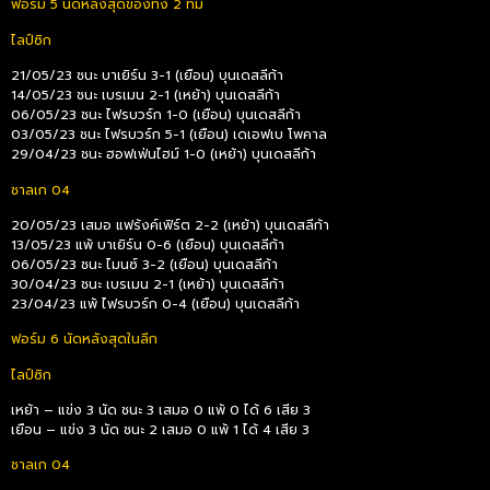
ฟอร์ม 5 นัดหลังสุดของทั้ง 2 ทีม
ไลป์ซิก
21/05/23 ชนะ บาเยิร์น 3-1 (เยือน) บุนเดสลีก้า
14/05/23 ชนะ เบรเมน 2-1 (เหย้า) บุนเดสลีก้า
06/05/23 ชนะ ไฟรบวร์ก 1-0 (เยือน) บุนเดสลีก้า
03/05/23 ชนะ ไฟรบวร์ก 5-1 (เยือน) เดเอฟเบ โพคาล
29/04/23 ชนะ ฮอฟเฟ่นไฮม์ 1-0 (เหย้า) บุนเดสลีก้า
ชาลเก 04
20/05/23 เสมอ แฟร้งค์เฟิร์ต 2-2 (เหย้า) บุนเดสลีก้า
13/05/23 แพ้ บาเยิร์น 0-6 (เยือน) บุนเดสลีก้า
06/05/23 ชนะ ไมนซ์ 3-2 (เยือน) บุนเดสลีก้า
30/04/23 ชนะ เบรเมน 2-1 (เหย้า) บุนเดสลีก้า
23/04/23 แพ้ ไฟรบวร์ก 0-4 (เยือน) บุนเดสลีก้า
ฟอร์ม 6 นัดหลังสุดในลีก
ไลป์ซิก
เหย้า – แข่ง 3 นัด ชนะ 3 เสมอ 0 แพ้ 0 ได้ 6 เสีย 3
เยือน – แข่ง 3 นัด ชนะ 2 เสมอ 0 แพ้ 1 ได้ 4 เสีย 3
ชาลเก 04