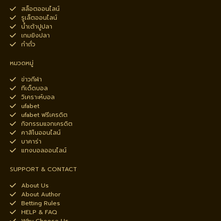
สล็อตออนไลน์
รูเล็ตออนไลน์
น้ำเต้าปูปลา
เกมยิงปลา
กำถั่ว
หมวดหมู่
ข่าวกีฬา
ทีเด็ดบอล
วิเคราะห์บอล
ufabet
ufabet ฟรีเครดิต
กิจกรรมแจกเครดิต
คาสิโนออนไลน์
บาคาร่า
แทงบอลออนไลน์
SUPPORT & CONTACT
About Us
About Author
Betting Rules
HELP & FAQ