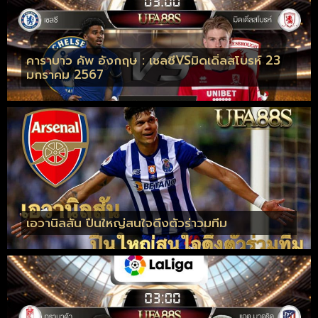
คาราบาว คัพ อังกฤษ : เชลซีVSมิดเดิ่ลสโบรห์ 23
มกราคม 2567
เอวานิลสัน ปืนใหญ่สนใจดึงตัวร่าวมทีม