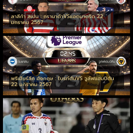
ลาลีก้า สเปน : กรานาด้าVSแอตมาดริด 22
มกราคม 2567
พรีเมียร์ลีก อังกฤษ : ไบรท์ตันVS วูล์ฟแฮมป์ตัน
22 มกราคม 2567