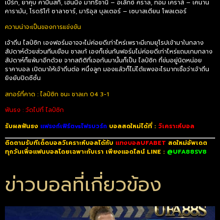
เบิร์ก, ยาคุบ คามินสกี้, เฮนนิ่ง มาทริชานี่ – อเล็กซ์ คราล, ทอม เคราส์ – เคนาน
คารามัน, โรดริโก้ ซาลาซาร์, มาริอุส บุลเตอร์ – เซบาสเตียน โพลเตอร์
ความน่าจะเป็นของการแข่งขัน
เจ้าถิ่น ไลป์ซิก เองฟอร์มอาจจะไม่ค่อยดีเท่าไหร่เพราะมีเกมยุโรปเข้ามาในกลาง
สัปดาห์ด้วยส่วนทีมเยือน ชาลเก้ เองก็เช่นกันฟอร์มไม่ค่อยดีเท่าไหร่แถมเกมกลาง
สัปดาห์ก็แพ้มาอีกด้วย จากสถิติที่เจอกันมานั้นก็เป็น ไลป์ซิก ที่ข่มอยู่นิดหน่อย
ราคาบอล เปิดมาให้เจ้าถิ่นต่อ หนึ่งลูก มองแล้วก็ไม่ได้แพงอะไรมากเชื่อว่าเจ้าถิ่น
ยิงยับปิดซีซั่น
สกอร์ที่คาด : ไลป์ซิก ชนะ ชาลเก 04 3-1
ฟันธง : วัดไปที่ ไลป์ซิก
รับผลฟันธง
แฟรงก์เฟิร์ตvsไฟรบวร์ก
บอลสดใหม่ได้ที่ :
วิเคราะห์บอล
ติดตามรับทีเด็ดบอลวิเคราะห์บอลได้กับ
แทงบอลUFABET
สดใหม่อัพเดต
ทุกวันเพื่อแฟนบอลโดยเฉพาะกับเรา เพียงแอดไลน์ LINE :
@UFA88SV8
ข่าวบอลที่เกี่ยวข้อง