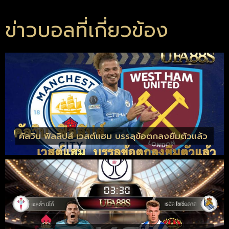
ข่าวบอลที่เกี่ยวข้อง
คัลวิน ฟิลลิปส์ เวสต์แฮม บรรลุข้อตกลงยืมตัวแล้ว