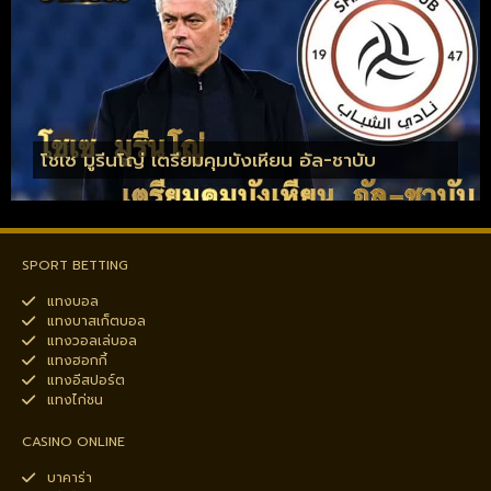
โชเซ มูรีนโญ่ เตรียมคุมบังเหียน อัล-ชาบับ
SPORT BETTING
แทงบอล
แทงบาสเก็ตบอล
แทงวอลเล่บอล
แทงฮอกกี้
แทงอีสปอร์ต
แทงไก่ชน
CASINO ONLINE
บาคาร่า