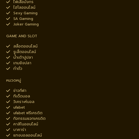
ไพ่เสือมังกร
ไฮโลออนไลน์
Sexy Gaming
SA Gaming
Joker Gaming
GAME AND SLOT
สล็อตออนไลน์
รูเล็ตออนไลน์
น้ำเต้าปูปลา
เกมยิงปลา
กำถั่ว
หมวดหมู่
ข่าวกีฬา
ทีเด็ดบอล
วิเคราะห์บอล
ufabet
ufabet ฟรีเครดิต
กิจกรรมแจกเครดิต
คาสิโนออนไลน์
บาคาร่า
แทงบอลออนไลน์