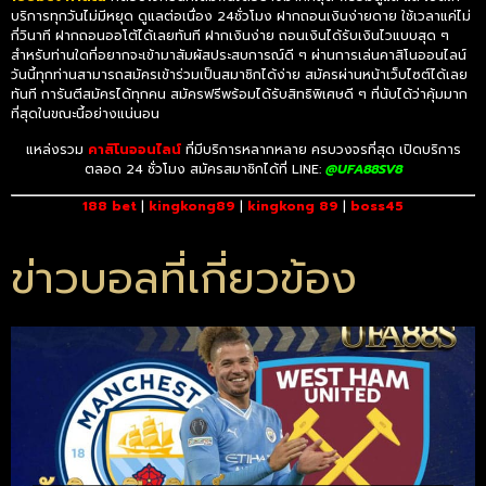
บริการทุกวันไม่มีหยุด ดูแลต่อเนื่อง 24ชั่วโมง ฝากถอนเงินง่ายดาย ใช้เวลาแค่ไม่
กี่วินาที ฝากถอนออโต้ได้เลยทันที ฝากเงินง่าย ถอนเงินได้รับเงินไวแบบสุด ๆ
สำหรับท่านใดที่อยากจะเข้ามาสัมผัสประสบการณ์ดี ๆ ผ่านการเล่นคาสิโนออนไลน์
วันนี้ทุกท่านสามารถสมัครเข้าร่วมเป็นสมาชิกได้ง่าย สมัครผ่านหน้าเว็บไซต์ได้เลย
ทันที การันตีสมัครได้ทุกคน สมัครฟรีพร้อมได้รับสิทธิพิเศษดี ๆ ที่นับได้ว่าคุ้มมาก
ที่สุดในขณะนี้อย่างแน่นอน
แหล่งรวม
คาสิโนออนไลน์
ที่มีบริการหลากหลาย ครบวงจรที่สุด เปิดบริการ
ตลอด 24 ชั่วโมง สมัครสมาชิกได้ที่ LINE:
@UFA88SV8
188 bet
|
kingkong89
|
kingkong 89
|
boss45
ข่าวบอลที่เกี่ยวข้อง