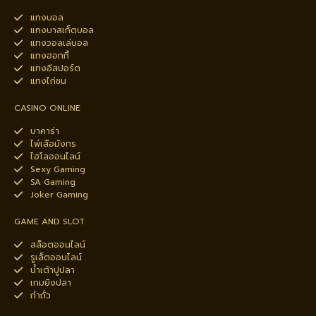
แทงบอล
แทงบาสเก็ตบอล
แทงวอลเล่บอล
แทงฮอกกี้
แทงอีสปอร์ต
แทงไก่ชน
CASINO ONLINE
บาคาร่า
ไพ่เสือมังกร
ไฮโลออนไลน์
Sexy Gaming
SA Gaming
Joker Gaming
GAME AND SLOT
สล็อตออนไลน์
รูเล็ตออนไลน์
น้ำเต้าปูปลา
เกมยิงปลา
กำถั่ว