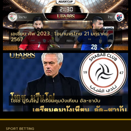
เอเชี่ยน คัพ 2023 : โอมานvsไทย 21 มกราคม
2567
โชเซ มูรีนโญ่ เตรียมคุมบังเหียน อัล-ชาบับ
SPORT BETTING