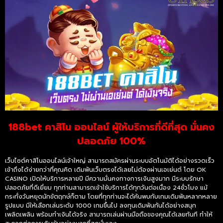
188bet คาสิโน ออนไลน์ ผู้ให้บริการที่ดีที่สุด มั่นคง
ปลอดภัย 100%
เว็บไซต์
คาสิโนออนไลน์เจ้าใหญ่ สามารถสมัครผ่านระบบอัตโนมัติได้อย่างรวดเร็ว
เข้าถึงได้ง่ายกว่าที่คุณคิด เดิมพันเว็บตรงได้เลยไม่ต้องผ่านเอเย่นต์ โดย OK
CASINO เปิดให้บริการหลายปี มีความมั่นคงทางการเงินสูงมาก มีระบบรักษา
ปลอดภัยที่ดีเยี่ยม ทุกท่านสามารถเข้าใช้บริการได้ทุกวันต่อเนื่อง 24ชั่วโมง แม้
กระทั่งวันหยุดนักขัตฤกษ์ก็ตาม โดยที่ทุกท่านจะได้ค้นพบกับเกมเดิมพันหลากหลาย
รูปแบบ มีให้เลือกเล่นระดับ 1000 เกมขึ้นไป ลงทุนเดิมพันกันได้อย่างสนุก
เพลิดเพลิน พร้อมทำเงินได้จริง สามารถเล่นผ่านมือถือของคุณได้เลยทันที ทำให้