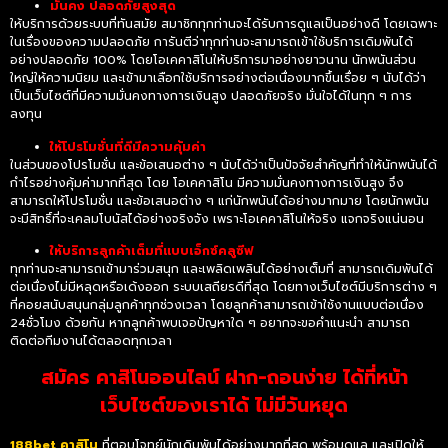
มั่นคง ปลอดภัยสูงสุด
ให้บริการด้วยระบบที่ทันสมัย สมาชิกทุกท่านจะได้รับการดูแลเป็นอย่างดี โดยเฉพาะ
ในเรื่องของความปลอดภัย การันตีว่าทุกท่านจะสามารถเข้าใช้บริการเดิมพันได้
อย่างปลอดภัย 100% โดยโอเคคาสิโนให้บริการมาอย่างยาวนาน นักพนันส่วน
ใหญ่ให้ความนิยม และเข้ามาเลือกใช้บริการอย่างต่อเนื่องมากขึ้นเรื่อย ๆ นับได้ว่า
เป็นเว็บไซต์ที่มีความมั่นคงทางการเงินสูง ปลอดภัยจริง มั่นใจได้ในทุก ๆ การ
ลงทุน
ให้โปรโมชั่นที่ดีมีความคุ้มค่า
ในส่วนของโปรโมชั่น และข้อเสนอต่าง ๆ นับได้ว่าเป็นปัจจัยสำคัญที่ทำให้นักพนันได้
กำไรอย่างคุ้มค่ามากที่สุด โดย โอเคคาสิโน มีความมั่นคงทางการเงินสูง จึง
สามารถให้โปรโมชั่น และข้อเสนอต่าง ๆ แก่นักพนันได้อย่างมากมาย โดยนักพนัน
จะมีสิทธิ์ที่จะเคลมโบนัสได้อย่างจริงจัง เพราะโอเคคาสิโนให้จริง แจกจริงแน่นอน
ให้บริการลูกค้าเต็มที่แบบเอ็กซ์คลูซีฟ
ทุกท่านจะสามารถเข้ามาร่วมสนุก และเพลิดเพลินได้อย่างเต็มที่ สามารถเดิมพันได้
ต่อเนื่องไม่มีหลุดหรือเด้งออก ระบบเสถียรดีที่สุด โดยทางเว็บไซต์มีบริการต่าง ๆ
ที่คอยสนับสนุนกลุ่มลูกค้าทุกช่วงเวลา โดยลูกค้าสามารถเข้าใช้งานแบบต่อเนื่อง
24ชั่วโมง ด้วยกัน หากลูกค้าพบเจอปัญหาใด ๆ อยากจะขอคำแนะนำ สามารถ
ติดต่อทีมงานได้ตลอดทุกเวลา
สมัคร คาสิโนออนไลน์ ฝาก-ถอนง่าย ได้ที่หน้า
เว็บไซต์ของเราได้ ไม่มีวันหยุด
188bet คาสิโน
ที่ตอบโจทย์นักเดิมพันได้อย่างมากที่สุด พร้อมดูแล และเปิดให้