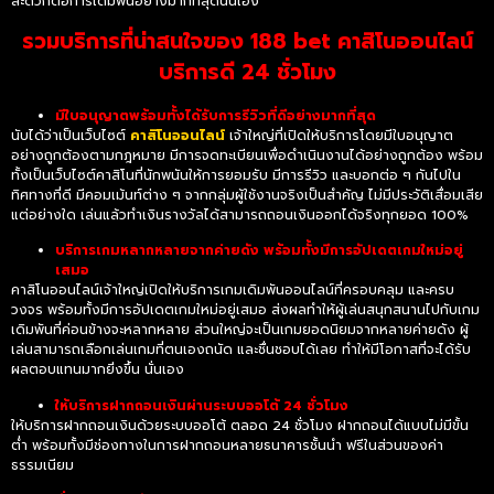
สะดวกต่อการเดิมพันอย่างมากที่สุดนั่นเอง
รวมบริการที่น่าสนใจของ 188 bet
คาสิโนออนไลน์
บริการดี 24 ชั่วโมง
มีใบอนุญาตพร้อมทั้งได้รับการรีวิวที่ดีอย่างมากที่สุด
นับได้ว่าเป็นเว็บไซต์
คาสิโนออนไลน์
เจ้าใหญ่ที่เปิดให้บริการโดยมีใบอนุญาต
อย่างถูกต้องตามกฎหมาย มีการจดทะเบียนเพื่อดำเนินงานได้อย่างถูกต้อง พร้อม
ทั้งเป็นเว็บไซต์คาสิโนที่นักพนันให้การยอมรับ มีการรีวิว และบอกต่อ ๆ กันไปใน
ทิศทางที่ดี มีคอมเม้นท์ต่าง ๆ จากกลุ่มผู้ใช้งานจริงเป็นสำคัญ ไม่มีประวัติเสื่อมเสีย
แต่อย่างใด เล่นแล้วทำเงินรางวัลได้สามารถถอนเงินออกได้จริงทุกยอด 100%
บริการเกมหลากหลายจากค่ายดัง พร้อมทั้งมีการอัปเดตเกมใหม่อยู่
เสมอ
คาสิโนออนไลน์เจ้าใหญ่เปิดให้บริการเกมเดิมพันออนไลน์ที่ครอบคลุม และครบ
วงจร พร้อมทั้งมีการอัปเดตเกมใหม่อยู่เสมอ ส่งผลทำให้ผู้เล่นสนุกสนานไปกับเกม
เดิมพันที่ค่อนข้างจะหลากหลาย ส่วนใหญ่จะเป็นเกมยอดนิยมจากหลายค่ายดัง ผู้
เล่นสามารถเลือกเล่นเกมที่ตนเองถนัด และชื่นชอบได้เลย ทำให้มีโอกาสที่จะได้รับ
ผลตอบแทนมากยิ่งขึ้น นั่นเอง
ให้บริการฝากถอนเงินผ่านระบบออโต้ 24 ชั่วโมง
ให้บริการฝากถอนเงินด้วยระบบออโต้ ตลอด 24 ชั่วโมง ฝากถอนได้แบบไม่มีขั้น
ต่ำ พร้อมทั้งมีช่องทางในการฝากถอนหลายธนาคารชั้นนำ ฟรีในส่วนของค่า
ธรรมเนียม