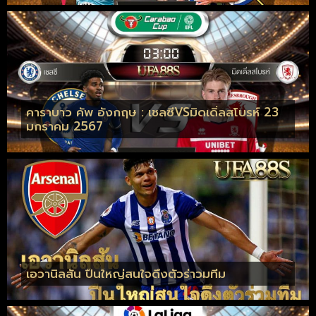
คาราบาว คัพ อังกฤษ : เชลซีVSมิดเดิ่ลสโบรห์ 23
มกราคม 2567
เอวานิลสัน ปืนใหญ่สนใจดึงตัวร่าวมทีม