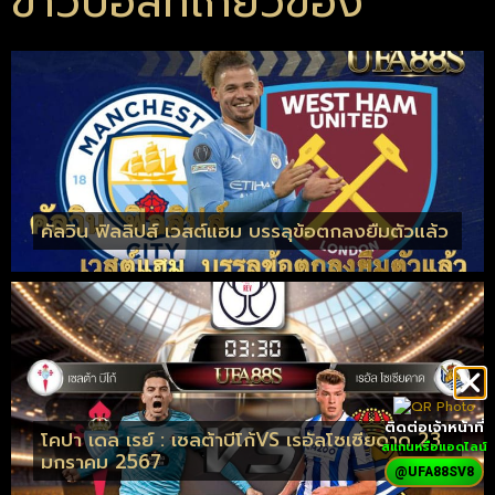
ข่าวบอลที่เกี่ยวข้อง
คัลวิน ฟิลลิปส์ เวสต์แฮม บรรลุข้อตกลงยืมตัวแล้ว
ติดต่อเจ้าหน้าที่
โคปา เดล เรย์ : เซลต้าบีโก้VS เรอัลโซเซียดาด 23
สแกนหรือแอดไลน์
มกราคม 2567
@UFA88SV8