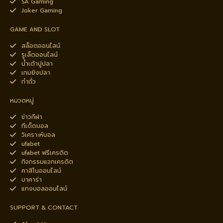
SA Gaming
Joker Gaming
GAME AND SLOT
สล็อตออนไลน์
รูเล็ตออนไลน์
น้ำเต้าปูปลา
เกมยิงปลา
กำถั่ว
หมวดหมู่
ข่าวกีฬา
ทีเด็ดบอล
วิเคราะห์บอล
ufabet
ufabet ฟรีเครดิต
กิจกรรมแจกเครดิต
คาสิโนออนไลน์
บาคาร่า
แทงบอลออนไลน์
SUPPORT & CONTACT