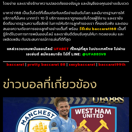
โดยง่าย และเรายังรักษาความปลอดภัยของข้อมูล และบัญชีของคุณอย่างเข้มงวด
บาคาร่า168 เป็นเว็บไซต์ที่เชื่อมต่อกับเครือข่ายอันดับโลก และมีมาตรฐานการให้
บริการที่มั่นคง มากกว่า 10 ปี บริการของเราถูกยอมรับโดยผู้ใช้งาน และเรายัง
ยึดถือมาตรฐานความซื่อสัตย์ ในการให้บริการลูกค้าของเรา ที่คอยรับฟัง และตอบ
สนองความต้องการของลูกค้าอย่างเต็มที่ พร้อม
วิธีเล่น baccarat168
เป็นที่
รู้จักดีในวงการการพนันออนไลน์ และเรายินดีต้อนรับคุณให้มา ทดลองเล่น และ
เพลิดเพลิน กับประสบการณ์การเล่นที่ดีที่สุด
แหล่วรวมเกมพนันออนไลน์
UFABET
ที่ใหญ่ที่สุด ในประเทศไทย ไม่ผ่าน
เอเย่นต์ สมัครสมาชิก ได้ที่ LINE:
@UFA88SV8
baccarat
|
pretty baccarat 88
|
sexybaccarat
|
baccarat99th
ข่าวบอลที่เกี่ยวข้อง