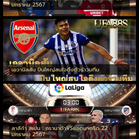
มกราคม 2567
เอวานิลสัน ปืนใหญ่สนใจดึงตัวร่าวมทีม
ลาลีก้า สเปน : กรานาด้าVSแอตมาดริด 22
มกราคม 2567