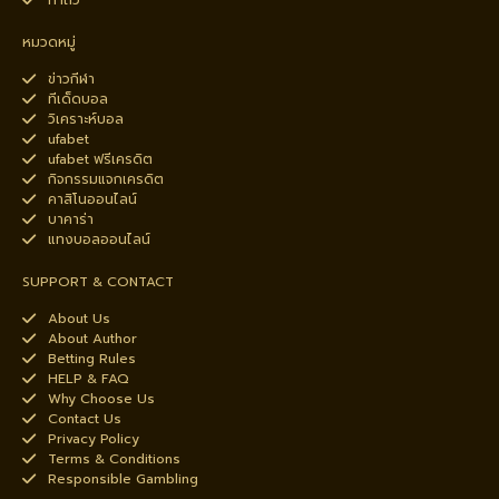
กำถั่ว
หมวดหมู่
ข่าวกีฬา
ทีเด็ดบอล
วิเคราะห์บอล
ufabet
ufabet ฟรีเครดิต
กิจกรรมแจกเครดิต
คาสิโนออนไลน์
บาคาร่า
แทงบอลออนไลน์
SUPPORT & CONTACT
About Us
About Author
Betting Rules
HELP & FAQ
Why Choose Us
Contact Us
Privacy Policy
Terms & Conditions
Responsible Gambling