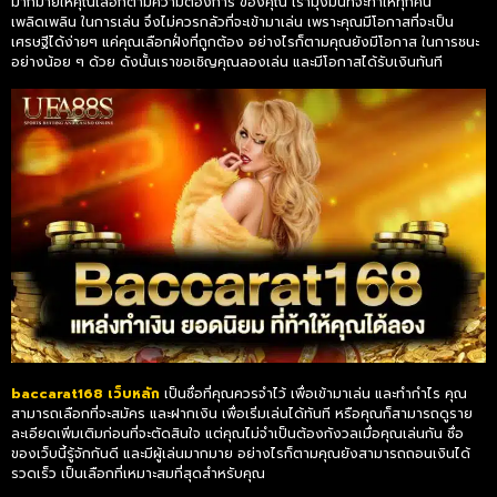
มากมายให้คุณเลือกตามความต้องการ ของคุณ เรามุ่งมั่นที่จะทำให้ทุกคน
เพลิดเพลิน ในการเล่น จึงไม่ควรกลัวที่จะเข้ามาเล่น เพราะคุณมีโอกาสที่จะเป็น
เศรษฐีได้ง่ายๆ แค่คุณเลือกฝั่งที่ถูกต้อง อย่างไรก็ตามคุณยังมีโอกาส ในการชนะ
อย่างน้อย ๆ ด้วย ดังนั้นเราขอเชิญคุณลองเล่น และมีโอกาสได้รับเงินทันที
baccarat168 เว็บหลัก
เป็นชื่อที่คุณควรจำไว้ เพื่อเข้ามาเล่น และทำกำไร คุณ
สามารถเลือกที่จะสมัคร และฝากเงิน เพื่อเริ่มเล่นได้ทันที หรือคุณก็สามารถดูราย
ละเอียดเพิ่มเติมก่อนที่จะตัดสินใจ แต่คุณไม่จำเป็นต้องกังวลเมื่อคุณเล่นกัน ชื่อ
ของเว็บนี้รู้จักกันดี และมีผู้เล่นมากมาย อย่างไรก็ตามคุณยังสามารถถอนเงินได้
รวดเร็ว เป็นเลือกที่เหมาะสมที่สุดสำหรับคุณ