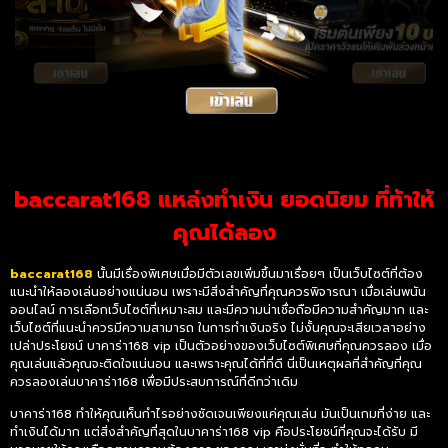
baccarat168 แหล่งทำเงิน ยอดนิยม ที่ท้าให้
คุณได้ลอง
baccarat168
นั้นมีเรื่องพิเศษเมื่อมีตัวเลขเพิ่มขึ้นมาเรื่อยๆ เป็นเว็บไซต์ที่ต้อง
แนะนำให้ลองเล่นอย่างแน่นอน เพราะมีสิ่งสำคัญที่คุณควรพิจารณา เมื่อเล่นพนัน
ออนไลน์ การเลือกเว็บไซต์ที่เหมาะสม และมีความน่าเชื่อถือมีความสำคัญมาก และ
เว็บไซต์ที่แนะนำควรมีความสามารถ ในการทำเงินจริง ไม่งั้นคุณจะเสียเวลาอย่าง
เปล่าประโยชน์ บาคาร่า168 vip เป็นตัวอย่างของเว็บไซต์พิเศษที่คุณควรลอง เมื่อ
คุณเล่นแล้วคุณจะติดใจแน่นอน และเพราะคุณได้ที่ที่ดี นี่เป็นเหตุผลที่สำคัญที่คุณ
ควรลองเล่นบาคาร่า168 เพื่อมีประสบการณ์ที่ดีกว่าเดิม
บาคาร่า168 ทำให้คุณเห็นกำไรอย่างชัดเจนเพียงแค่คุณเล่น มันเป็นเกมที่ง่าย และ
ทำเงินได้มาก แต่สิ่งสำคัญที่สุดในบาคาร่า168 vip คือประโยชน์ที่คุณจะได้รับ มี