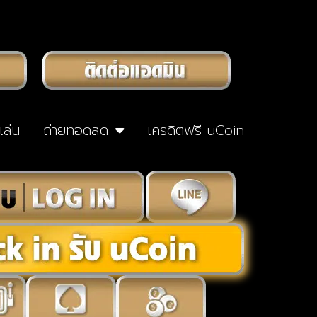
าเล่น
ถ่ายทอดสด
เครดิตฟรี uCoin