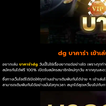
dg บาคาร่า เข้าเล
อยากเล่น
บาคาร่าdg
วันนี้ไม่ใช่เรื่องยากแต่อย่างใด เพราะทุก
สมัครกันได้ฟรี 100% เปิดรับสมัครสมาชิกใหม่ทุกวัน หากคุณสะด
ซึ่งทางเว็บไซต์ได้เปิดให้ทุกท่านเข้ามาเดิมพันกันได้ง่าย ๆ เข้า
สามารถเดิมพันกันได้อย่างมั่นใจทุกเวลา สนุกได้สุดเหวี่ยงไปกับก