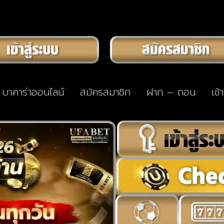
บาคาร่าออนไลน์
สมัครสมาชิก
ฝาก – ถอน
เข้