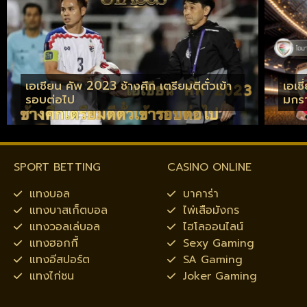
เอเชียน คัพ 2023 ช้างศึก เตรียมตีตั๋วเข้า
เอเช
รอบต่อไป
มกร
SPORT BETTING
CASINO ONLINE
แทงบอล
บาคาร่า
แทงบาสเก็ตบอล
ไพ่เสือมังกร
แทงวอลเล่บอล
ไฮโลออนไลน์
แทงฮอกกี้
Sexy Gaming
แทงอีสปอร์ต
SA Gaming
แทงไก่ชน
Joker Gaming