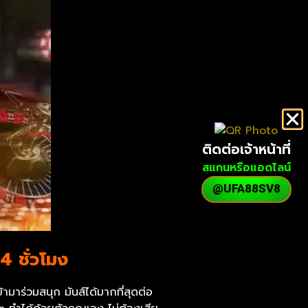
ติดต่อเจ้าหน้าที่
สแกนหรือแอดไลน์
@UFA88SV8
4 ชั่วโมง
ามาร่วมสนุก มันส์ได้มากที่สุดต่อ