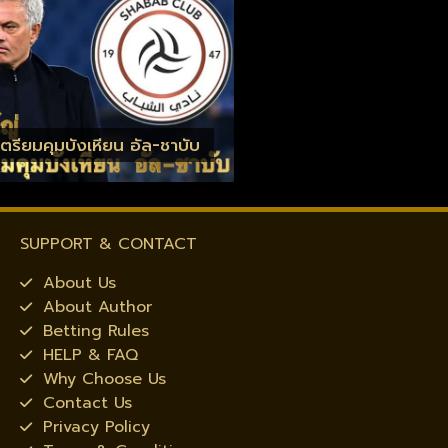
เตรียมคุมบังเหียน อัล-ชาบับ
SUPPORT & CONTACT
About Us
About Author
Betting Rules
HELP & FAQ
Why Choose Us
Contact Us
Privacy Policy