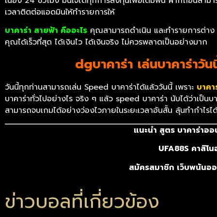
เนื่อง 24 ชั่วโมง มั่นใจได้ทุกการลงทุนเพื่อเดิมพัน ฝากถอนสา
เวลาติดต่อแอดมินให้ทำรายการให้
บาคาร่า สายฟ้า คืออะไร
คุณสามารถดำเนิน และทำรายการต่าง ๆ ไ
คุณได้เร็วที่สุด ได้เงินไว ได้เงินจริง ไม่ควรพลาดเป็นอย่างมาก
dgบาคาร่า เล่นบาคาร่าวันน
วันนี้ทุกท่านสามารถเล่น Speed บาคาร่าได้แล้ววันนี้ เพราะ
บาคา
บาคาร่าทั่วไปอย่างไร จริง ๆ แล้ว speed บาคาร่า นับได้ว่าเป็นบ
สามารถจบเกมได้อย่างว่องไวภายในระยะเวลาอันสั้น ลุ้นทำกำไรได้เ
แนะนำ สูตร บาคาร่าออ
UFA88S คาสิโนออ
สมัครสมาชิก เว็บพนันออน
ข่าวบอลที่เกี่ยวข้อง