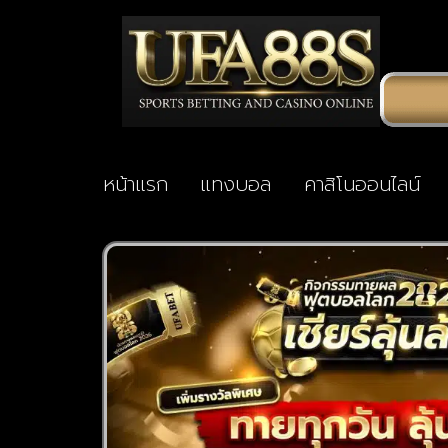
หน้าแรก
แทงบอล
คาสิโนออนไลน์