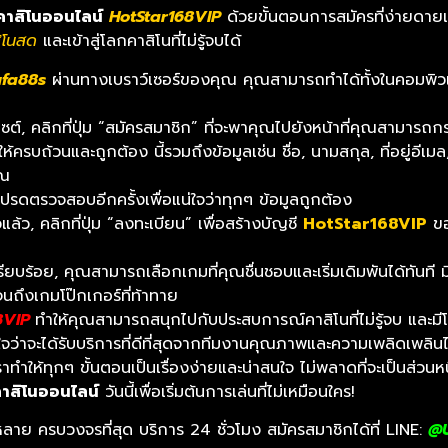
บคาสิโนออนไลน์
HotStar168VIP
ด้วยขั้นตอนการสมัครที่ง่ายดายแ
ิโนสด
และเข้าสู่โลกคาสิโนที่ไม่รู้จบได้
ufa88s
ผ่านทางเบราว์เซอร์ของคุณ คุณสามารถทำได้ทั้งในคอมพิวเ
ไซต์, คลิกที่ปุ่ม “สมัครสมาชิก” ที่จะพาคุณไปยังหน้าที่คุณสามาร
รบถ้วนและถูกต้อง นี้รวมถึงข้อมูลเช่น ชื่อ, นามสกุล, ที่อยู่อีเม
ุณ
ปรดตรวจสอบอีกครั้งเพื่อแน่ใจว่าทุกๆ ข้อมูลถูกต้อง
ล้ว, คลิกที่ปุ่ม “ลงทะเบียน” เพื่อสร้างบัญชี
HotStar168VIP
ขอ
เรียบร้อย, คุณสามารถเลือกเกมที่คุณชื่นชอบและเริ่มเดิมพันได้ทัน
นถึงเกมโป๊กเกอร์ที่ท้าทาย
68VIP
ทำให้คุณสามารถสนุกไปกับประสบการณ์คาสิโนที่ไม่รู้จบ และมีโอ
ณมั่นใจว่าจะได้รับบริการที่ดีที่สุดจากทีมงานคุณภาพและความเพลิดเพ
าทำให้ทุกๆ ขั้นตอนเป็นเรื่องง่ายและน่าสนใจ ไม่พลาดที่จะเป็นส่วน
าสิโนออนไลน์
วันนี้เพื่อเริ่มต้นการเล่นที่ไม่เหมือนใคร!
าย ครบวงจรที่สุด บริการ 24 ชั่วโมง สมัครสมาชิกได้ที่ LINE:
@