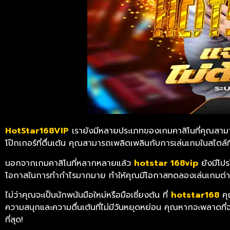
HotStar168VIP
เรายังมีหลายประเภทของเกมคาสิโนที่คุณสามาร
โป๊กเกอร์ที่ตื่นเต้น คุณสามารถเพลิดเพลินกับการเล่นเกมในสไตล์ท
นอกจากเกมคาสิโนที่หลากหลายแล้ว
hotstar 168vip
ยังมีโปรโ
โอกาสในการทำกำไรมากมาย ทำให้คุณมีโอกาสทดลองเล่นเกมต่าง 
ไม่ว่าคุณจะเป็นนักพนันมือใหม่หรือมือเซี่ยงต้น ที่
hotstar168
คุ
ความสนุกและความตื่นเต้นที่ไม่มีวันหยุดหย่อน คุณหากจะพลาดที่จะเข
ที่สุด!