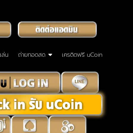
าเล่น
ถ่ายทอดสด
เครดิตฟรี uCoin