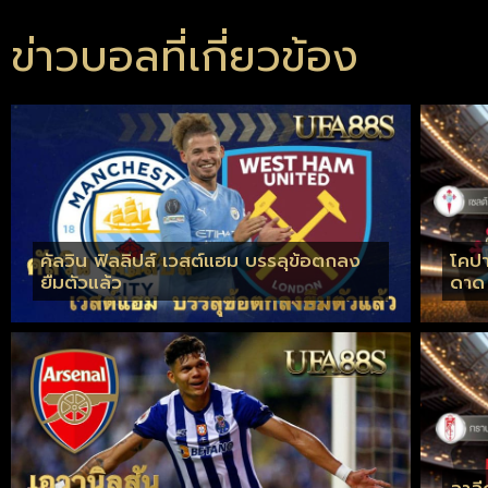
ข่าวบอลที่เกี่ยวข้อง
คัลวิน ฟิลลิปส์ เวสต์แฮม บรรลุข้อตกลง
โคปา
ยืมตัวแล้ว
ดาด