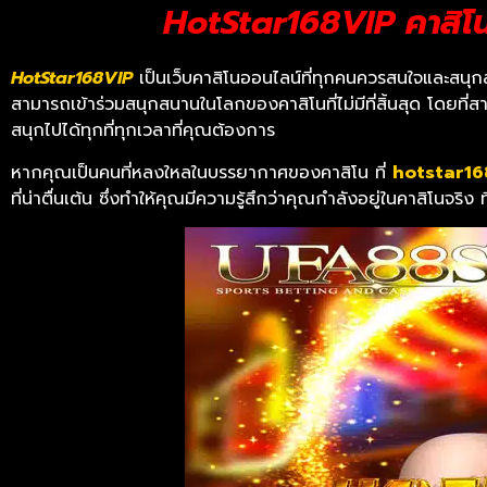
HotStar168VIP คาสิโนอ
HotStar168VIP
เป็นเว็บคาสิโนออนไลน์ที่ทุกคนควรสนใจและสนุ
สามารถเข้าร่วมสนุกสนานในโลกของคาสิโนที่ไม่มีที่สิ้นสุด โดยที่
สนุกไปได้ทุกที่ทุกเวลาที่คุณต้องการ
หากคุณเป็นคนที่หลงใหลในบรรยากาศของคาสิโน ที่
hotstar16
ที่น่าตื่นเต้น ซึ่งทำให้คุณมีความรู้สึกว่าคุณกำลังอยู่ในคาสิโนจริง