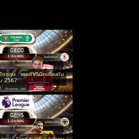
ังกฤษ : เชลซีVSมิดเดิ่ลสโบ
คม 2567