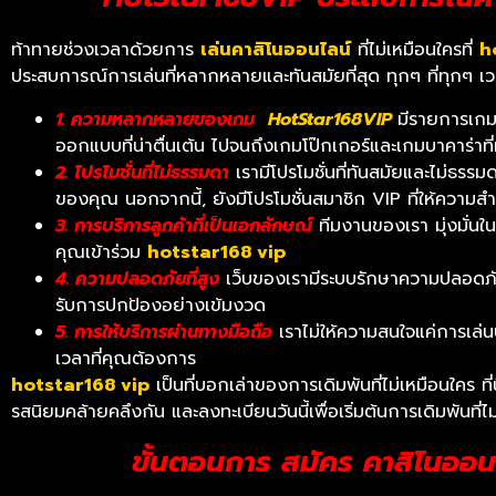
ท้าทายช่วงเวลาด้วยการ
เล่นคาสิโนออนไลน์
ที่ไม่เหมือนใครที่
h
ประสบการณ์การเล่นที่หลากหลายและทันสมัยที่สุด ทุกๆ ที่ทุกๆ เว
1. ความหลากหลายของเกม
HotStar168VIP
มีรายการเกม
ออกแบบที่น่าตื่นเต้น ไปจนถึงเกมโป๊กเกอร์และเกมบาคาร่า
2. โปรโมชั่นที่ไม่ธรรมดา
เรามีโปรโมชั่นที่ทันสมัยและไม่ธรรมด
ของคุณ นอกจากนี้, ยังมีโปรโมชั่นสมาชิก VIP ที่ให้ความ
3. การบริการลูกค้าที่เป็นเอกลักษณ์
ทีมงานของเรา มุ่งมั่นในก
คุณเข้าร่วม
hotstar168 vip
4. ความปลอดภัยที่สูง
เว็บของเรามีระบบรักษาความปลอดภัยท
รับการปกป้องอย่างเข้มงวด
5. การให้บริการผ่านทางมือถือ
เราไม่ให้ความสนใจแค่การเล่น
เวลาที่คุณต้องการ
hotstar168 vip
เป็นที่บอกเล่าของการเดิมพันที่ไม่เหมือนใคร ที่
รสนิยมคล้ายคลึงกัน และลงทะเบียนวันนี้เพื่อเริ่มต้นการเดิมพันที่ไม่ม
ขั้นตอนการ สมัคร คาสิโนออน