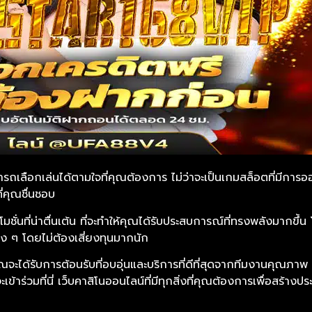
ถเลือกเล่นได้ตามใจที่คุณต้องการ ไม่ว่าจะเป็นเกมสล็อตที่มีกา
ี่คุณชื่นชอบ
มชั่นที่น่าตื่นเต้น ที่จะทำให้คุณได้รับประสบการณ์ที่ทรงพลังมากขึ้น
ๆ โดยไม่ต้องเสี่ยงทุนมากนัก
ณจะได้รับการต้อนรับที่อบอุ่นและบริการที่ดีที่สุดจากทีมงานคุณภาพ
้าร่วมที่นี่ เว็บคาสิโนออนไลน์ที่มีทุกสิ่งที่คุณต้องการเพื่อสร้า