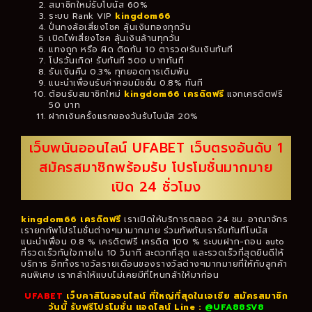
สมาชิกใหม่รับโบนัส 60%
ระบบ Rank VIP
kingdom66
ปั่นกงล้อเสี่ยงโชค ลุ้นเงินทองทุกวัน
เปิดไพ่เสี่ยงโชค ลุ้นเงินล้านทุกวัน
แทงถูก หรือ ผิด ติดกัน 10 ตารวด!รับเงินทันที
โปรวันเกิด! รับทันที 500 บาททันที
รับเงินคืน 0.3% ทุกยอดการเดิมพัน
แนะนำเพื่อนรับค่าคอมมิชชั่น 0.8% ทันที
ต้อนรับสมาชิกใหม่
kingdom66 เครดิตฟรี
แจกเครดิตฟรี
50 บาท
ฝากเงินครั้งแรกของวันรับโบนัส 20%
เว็บพนันออนไลน์ UFABET เว็บตรงอันดับ 1
สมัครสมาชิกพร้อมรับ โปรโมชั่นมากมาย
เปิด 24 ชั่วโมง
kingdom66 เครดิตฟรี
เราเปิดให้บริการตลอด 24 ชม. อาณาจักร
เรายกทัพโปรโมชั่นต่างๆมามากมาย ร่วมทัพกับเรารับทันทีโบนัส
แนะนำเพื่อน 0.8 % เครดิตฟรี เครดิต 100 % ระบบฝาก-ถอน auto
ที่รวดเร็วทันใจภายใน 10 วินาที สะดวกที่สุด และรวดเร็วที่สุดยินดีให้
บริการ อีกทั้งรางวัลรายเดือนของรางวัลต่างๆมากมายที่ให้กับลูกค้า
คนพิเศษ เรากล้าให้แบบไม่เคยมีที่ไหนกล้าให้มาก่อน
UFABET
เว็บคาสิโนออนไลน์ ที่ใหญ่ที่สุดในเอเชีย สมัครสมาชิก
วันนี้ รับฟรีโปรโมชั่น แอดไลน์ Line :
@UFA88SV8