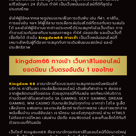
แก้ไขปัญหา 24 ชั่วโมง ทำให้ เป็นเว็บพนันออนไลน์ที่ดีที่สุดใน
ประเทศไทย
ยังให้ผู้ใช้หลากหลายรูปแบบเกมส์ในการเดิมพัน เช่น กีฬา, คาสิโน,
การแข่งขัน ฯลฯ ให้ผู้ใช้สามารถเลือกเล่นในสไตล์ที่ตรงกับความสนใจ
ได้ และยังให้ผู้ใช้งานจากต่างประเทศได้ร่วมสนุกกันในเว็บเดียว การ
ทำงานร่วมกันของทีมงานคุณภาพสูง ทำให้ ปลอดภัย และเป็นเว็บที่
เชื่อถือได้ ดังนั้น
kingdom66 ทางเข้า
เป็นเว็บพนันออนไลน์ที่
เหมาะสำหรับผู้ที่ต้องการสนุกกับการเดิมพันแบบสดใหม่ และมี
ประสิทธิภาพ
kingdom66 ทางเข้า
เว็บคาสิโนออนไลน์
ยอดนิยม เว็บตรงอันดับ 1 ของไทย
Kingdom 66
อาณาจักรที่รวบรวมความสนุกครบครันพร้อมให้
บริการ คาสิโนสด เกมส์สล็อตออนไลน์ เดินพันกีฬาต่าง ๆ ส่งตรง
จากผู้ผลิตเกมส์โดยตรง ด้วยอุปกรณ์ที่ทันสมัย ยกทัพมาให้บริการ
ท่านด้วยค่าสิโนสดค่ายดัง SA GAMING, SEXY GAMING, DREAM
GAMING, WM CASINO กับเกมส์ขวัญใจทุกท่าน บาคาร่า ไฮโล รูเล็ต
เสือมังกร แฟนแทน และเกมส์สล็อตค่ายดังภาพสวย เล่นง่ายแตกง่าย
พนันพื้นบ้าน เกมส์ยิงปลา เรามีครบ รองรับทุกอุปกรณ์ ผ่าน HTML5
ไม่ต้องดาวน์โหลด เล่นผ่าน มือถือ คอมพิวเตอร์ และแท็บแล็ตได้ทันที
ด้วยระบบที่ทันสมัย
เว็บไซต์ Kingdom66 คืออาณาจักรแห่งคาสิโนออนไลน์ที่มีขนาดใหญ่