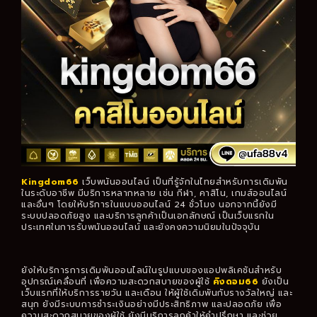
Kingdom66
เว็บพนันออนไลน์ เป็นที่รู้จักในไทยสำหรับการเดิมพัน
ในระดับอาชีพ มีบริการหลากหลาย เช่น กีฬา, คาสิโน, เกมส์ออนไลน์
และอื่นๆ โดยให้บริการในแบบออนไลน์ 24 ชั่วโมง นอกจากนี้ยังมี
ระบบปลอดภัยสูง และบริการลูกค้าเป็นเอกลักษณ์ เป็นเว็บแรกใน
ประเทศในการรับพนันออนไลน์ และยังคงความนิยมในปัจจุบัน
ยังให้บริการการเดิมพันออนไลน์ในรูปแบบของแอปพลิเคชันสำหรับ
อุปกรณ์เคลื่อนที่ เพื่อความสะดวกสบายของผู้ใช้
คิงดอม66
ยังเป็น
เว็บแรกที่ให้บริการรายวัน และเดือน ให้ผู้ใช้เดิมพันกับรางวัลใหญ่ และ
สนุก ยังมีระบบการชำระเงินอย่างมีประสิทธิภาพ และปลอดภัย เพื่อ
ความสะดวกสบายของผู้ใช้ ยังมีบริการลูกค้าให้คำปรึกษา และช่วย