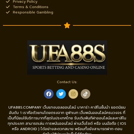
Privacy Policy
Terms & Conditions
Responsible Gambling
Contact Us:
UFA88S.COMPANY เว็บแทงบอลออนไลน์ บาคาร่า คาสิโนชั้นนำ ยอดนิยม
อันดับ 1 เราคือตัวแทนโดยตรงจาก ยูฟ่าเบท เว็บพนันออนไลน์ครบวงจร ที่
เป็นที่นิยมใช้บริการมากที่สุดในประเทศไทย รับเดิมพันกีฬาออนไลน์และคาสิโน
ทุกประเภท สามารถเล่น การพนันออนไลน์ ผ่านเว็บไซต์ หรือ บนมือถือ ( IOS
หรือ ANDROID ) ได้อย่างสะดวกสบาย พร้อมทั้งยังสามารถฝาก-ถอน