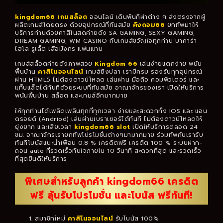
kingdom66 เกมสล็อต
ออนไลน์ เดินพันกีฬาต่าง ๆ ส่งตรงจากผู้
ผลิตเกมส์โดยตรง ด้วยอุปกรณ์ที่ทันสมัย
คิงดอม66
ยกทัพมาให้
บริการท่านด้วยคาสิโนสดค่ายดัง SA GAMING, SEXY GAMING,
DREAM GAMING, WM CASINO กับเกมส์ขวัญใจทุกท่าน บาคาร่า
ไฮโล รูเล็ต เสือมังกร แฟนแทน
เกมส์สล็อตค่ายดังภาพสวย
Kingdom 66
เล่นง่ายแตกง่าย พนัน
พื้นบ้าน
คาสิโนออนไลน์
เกมส์ยิงปลา เรามีครบ รองรับทุกอุปกรณ์
ผ่าน HTML5 ไม่ต้องดาวน์โหลด เล่นผ่าน มือถือ คอมพิวเตอร์ และ
แท็บแล็ตได้ทันทีด้วยระบบที่ทันสมัย อาณาจักรของเรา เปิดให้บริการ
พนันพื้นบ้าน สล็อต และเกมส์อีกมากมาย
ให้ทุกท่านได้เพลิดเพลินทุกที่ทุกเวลา ง่ายและสะดวกทั้ง IOS และ แอน
ดรอยด์ (Andriod) เล่นผ่านเบราเซอร์ได้ทันที ไม่ต้องดาวน์โหลดให้
ยุ่งยาก และเสียเวลา
kingdom66 slot
เปิดให้บริการตลอด 24
ชม. อาณาจักรเรายกทัพโปรโมชั่นต่างๆมามากมาย ร่วมทัพกับเรารับ
ทันทีโบนัสแนะนำเพื่อน 0.8 % เครดิตฟรี เครดิต 100 % ระบบฝาก-
ถอน auto ที่รวดเร็วทันใจภายใน 10 วินาที สะดวกที่สุด และรวดเร็ว
ที่สุดยินดีให้บริการ
พิเศษสำหรับลูกค้า
kingdom66 เครดิต
ฟรี
ลุ้นรับโปรโมชั่น และโบนัส ฟรีทันที!
สมาชิกใหม่
คาสิโนออนไลน์
รับโบนัส 100%