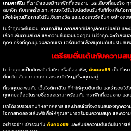
เกมคาสิโน
ที่เรานำเสนอมีกราฟิกที่สวยงาม และเสียงที่สมจริง ทุก
สมาชิก กับเราครั้งแรก, คุณจะได้รับโบนัสต้อนรับทันทีที่จะเพิ่มโ
เพื่อให้คุณมีโอกาสได้รับเงินรางวัล และของรางวัลอื่นๆ อย่างสว
ไมว่าคุณจะชื่นชอบ
เกมคาสิโน
คลาสสิกที่มีสัญลักษณ์ผลไม้ และมีเ
เลือกเล่นตามสไตล์ และความชื่นชอบของคุณ ไม่ว่าคุณจะกำลังมอง
ทุกๆ ครั้งที่คุณมุ่นวงล้อกับเรา เตรียมตัวเพื่อสนุกไปกับโปรโมชั่น
เตรียมตื่นเต้นกับความสนุ
ไมว่าคุณจะเป็นนักพนันมือใหม่หรือมืออาชีพ,
คิงคอง89
เป็นที่เหม
ตื่นเต้น กับความสนุก และรางวัลใหญ่ที่รอคุณอยู่
ที่เราคุณจะพบกับ เว็บไซต์คาสิโน ที่ทำให้คุณตื่นเต้น และร่ำรวยได้
ทุกเกมสล็อตในรายชื่อของเรามาพร้อมกับ กราฟิกที่สวยงาม และเสียงที
เราได้รวบรวมเกมที่หลากหลาย และน่าสนใจที่จะตอบสนองทุกความคา
โอกาสทดลองเล่นฟรีเพื่อให้คุณสามารถรับชมความสนุก และความตื
อย่ารอช้า! เข้าร่วมกับ
คิงคอง89
และสัมผัสความตื่นเต้นในการเล่นเ