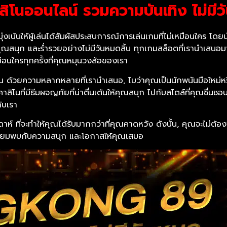
โนออนไลน์ รวมความบันเทิง ไม่มี
่มุ่งเน้นให้ผู้เล่นได้สัมผัสประสบการณ์การเล่นเกมที่ไม่เหมือนใคร โ
สนอคุณสนุก และร่ำรวยอย่างไม่มีวันหมดสิ้น ทุกเกมสล็อตที่เรานำเสน
เหมือนใครทุกครั้งที่คุณหมุนวงล้อของเรา
น ด้วยความหลากหลายที่เรานำเสนอ, ไมว่าคุณเป็นนักพนันมือใหม่หรื
นที่มีธีมผจญภัยที่น่าตื่นเต้นให้คุณสนุก ไปกับสไตล์ที่คุณชื่นชอบ 
ับเรา
ัปดาห์ ที่จะทำให้คุณได้รับมากกว่าที่คุณคาดหวัง ดังนั้น, คุณจะไม่ต
ียมพบกับความสนุก และโอกาสให้คุณเสมอ