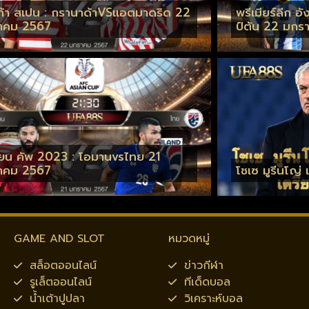
ก้า สเปน : กรานาด้าVSแอตมาดริด 22
พรีเมียร์ลีก 
าคม 2567
ป์ตัน 22 มกร
ี่ยน คัพ 2023 : โอมานvsไทย 21
าคม 2567
โชเซ มูรีนโญ่ 
GAME AND SLOT
หมวดหมู่
สล็อตออนไลน์
ข่าวกีฬา
รูเล็ตออนไลน์
ทีเด็ดบอล
น้ำเต้าปูปลา
วิเคราะห์บอล