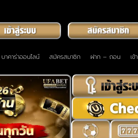
บาคาร่าออนไลน์
สมัครสมาชิก
ฝาก – ถอน
เข้