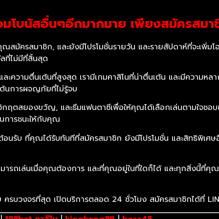
มโบนัสอื่นๆอีกมากมาย เพียงสมัครสมาชิก
มื่อคุณสมัครสมาชิก, และยังมีโปรโมชั่นรายวัน และรายสัปดาห์ที่จะเพิ
ไม่มีที่สิ้นสุด
ละความตื่นเต้นที่สูงสุด เรามีเกมคาสิโนที่น่าตื่นเต้น และมีความหลา
ต้นการผจญภัยที่ไม่รู้จบ
, ธีมวิกฤตสยองขวัญ, และธีมแฟนตาซีเพื่อให้คุณได้เลือกเล่นตามใจ
สในการชนะให้กับคุณ
ต้อนรับ ที่คุณได้รับทันทีที่สมัครสมาชิก ยังมีโปรโมชั่น และสิทธิพิเศษอ
ามารถเล่นเมื่อคุณต้องการ และที่คุณอยู่ในที่ใดก็ได้ และทุกสิ่งนี้ที่
 ครบวงจรที่สุด เปิดบริการตลอด 24 ชั่วโมง สมัครสมาชิกได้ที่ LI
|
188bet คาสิโน
|
kingkong89
|
boss45