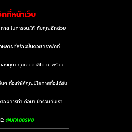
ที่หน้าเว็บ
่มโอกาส ในการชนะให้ กับคุณอีกด้วย
กหลายที่สร้างขึ้นด้วยกราฟิกที่
ชอบของคุณ ทุกเกมคาสิโน มาพร้อม
ื่นๆ ที่จะทำให้คุณมีโอกาสที่จะได้รับ
คุณต้องการทำ คือมาเข้าร่วมกับเรา
NE:
@UFA88SV8