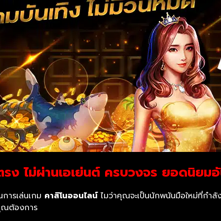
รง ไม่ผ่านเอเย่นต์ ครบวงจร ยอดนิยมอั
นในการเล่นเกม
คาสิโนออนไลน์
ไมว่าคุณจะเป็นนักพนันมือใหม่ที่กำ
ี่คุณต้องการ