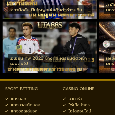
ลาลี
เอวานิลสัน ปืนใหญ่สนใจดึงตัวร่าวมทีม
มกร
เอเชียน คัพ 2023 ช้างศึก เตรียมตีตั๋วเข้า
เอเช
รอบต่อไป
มกร
SPORT BETTING
CASINO ONLINE
แทงบอล
บาคาร่า
แทงบาสเก็ตบอล
ไพ่เสือมังกร
แทงวอลเล่บอล
ไฮโลออนไลน์