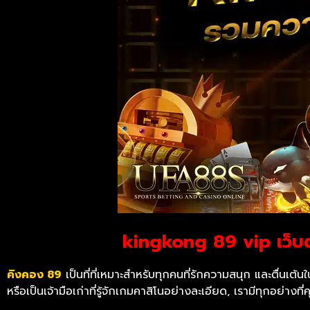
kingkong 89 vip เว็บต
คิงคอง 89
เป็นที่ที่เหมาะสำหรับทุกคนที่รักความสนุก และตื่นเต้
หรือเป็นเจ้ามือเก่าที่รู้จักเกมคาสิโนอย่างละเอียด, เรามีทุกอย่างท