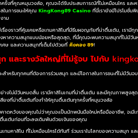
ครั้งที่คุณหมุนวงล้อ, คุณจะได้รับประสบการณ์ที่ไม่เหมือนใคร และห
อกาสในการชนะให้คุณ
KingKong89 Casino
ที่นี่เรายังมีโปรโมชั่
ยงาม
รื่องราวที่คุ้นเคยหรือเกมคาสิโนที่มีธีมผจญภัยที่น่าตื่นเต้น, เราม
หาความสนุกแบบน้อยหรือสุดสุด, ที่นี่คุณจะพบความสนุกที่ไม่มีวั
พิเศษ และความสนุกที่เต็มไปด้วยที่
คิงคอง 89
!
ก และรางวัลใหญ่ที่ไม่รู้จบ ไปกับ
kingk
าะสำหรับทุกคนที่ต้องการร่วมสนุก และมีโอกาสในการชนะที่ไม่มีวันจบ 
อย่างไม่มีวันหมดสิ้น เรามีคาสิโนเกมที่น่าตื่นเต้น และมีคุณภาพสูงสุด
่น่าตื่นเต้นที่จะทำให้คุณตื่นเต้นทุกครั้งที่หมุนวงล้อ
ดหวังของคุณไม่ว่าคุณจะเป็นนักพนันมือใหม่หรือมืออาชีพ, จะมีเก
่นเต้นก่อนที่จะลงเดิมพันด้วยเงินของคุณ
กมคาสิโน ที่ไม่เหมือนใครได้ทันที ร่วมเราในโลกของความสนุก และรางวัล