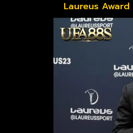
Laureus Award ป