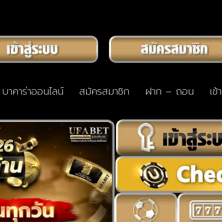
บาคาร่าออนไลน์
สมัครสมาชิก
ฝาก – ถอน
เข้