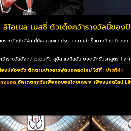
ีโอเนล เมสซี่ ตัวเต็งคว้ารางวัลนี้ของป
รางวัลนักกีฬา ที่มีผลงานและประสบความสำเร็จมากที่สุด ในวงการ
ซี่ คว้ารางวัลดังกล่าวร่วมกับ ลูอิส แฮมิลตัน ยอดนักขับรถสูตร 1
ากต้องปล่อยตัว ติดตามข่าวสารฟุตบอลสดใหม่ ได้ที่ :
ข่าวกีฬา
แทงบอล
อัพเดตทุกวันเพื่อคอบอลโดยเฉพาะ เพียงแอดไลน์ LI