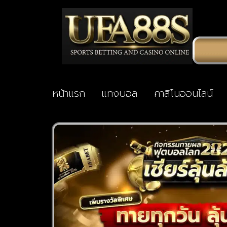
หน้าแรก
แทงบอล
คาสิโนออนไลน์