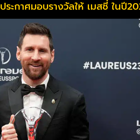
ระกาศมอบรางวัลให้ เมสซี่ ในปี2