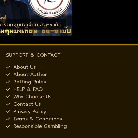
เตรียมคุมบังเหียน อัล-ชาบับ
SUPPORT & CONTACT
About Us
About Author
Betting Rules
HELP & FAQ
Why Choose Us
Contact Us
Privacy Policy
Terms & Conditions
Responsible Gambling