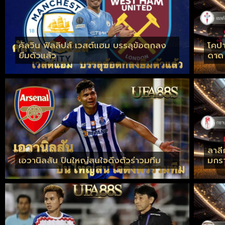
คัลวิน ฟิลลิปส์ เวสต์แฮม บรรลุข้อตกลง
โคปา
ยืมตัวแล้ว
ดาด
ลาลี
เอวานิลสัน ปืนใหญ่สนใจดึงตัวร่าวมทีม
มกร