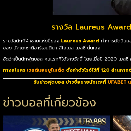
รางวัล Laureus Award ล
รางวัลนักกีฬาชายแห่งปีของ
Laureus Award
ทำการตัดสินมอบ
ของ นักเตะชาติอาร์เจนตินา ลีโอเนล เมสซี่ นั่นเอง
จัดว่าเป็นนักฟุตบอล คนแรกที่ได้รางวัลนี้ โดยเมื่อปี 2020 เมส
ทางสโมสร
เวสต์แฮมยูไนเต็ด
ตั่งค่าตัวไรซ์ไว้ที่ 120 ล้านห
รับข่าวฟุตบอล ข่าวซื้อขายนักเตะที่
UFABET 
ข่าวบอลที่เกี่ยวข้อง