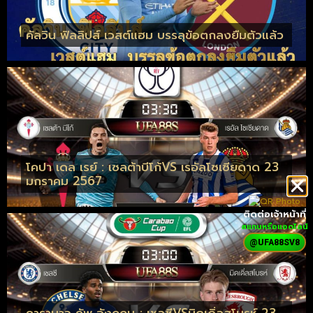
คัลวิน ฟิลลิปส์ เวสต์แฮม บรรลุข้อตกลงยืมตัวแล้ว
โคปา เดล เรย์ : เซลต้าบีโก้VS เรอัลโซเซียดาด 23
มกราคม 2567
ติดต่อเจ้าหน้าที่
สแกนหรือแอดไลน์
@UFA88SV8