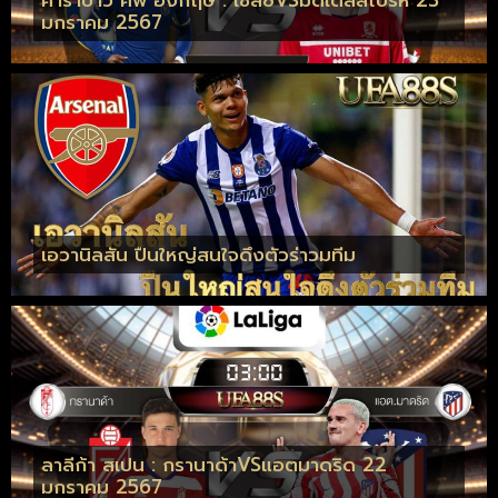
คาราบาว คัพ อังกฤษ : เชลซีVSมิดเดิ่ลสโบรห์ 23
มกราคม 2567
เอวานิลสัน ปืนใหญ่สนใจดึงตัวร่าวมทีม
ลาลีก้า สเปน : กรานาด้าVSแอตมาดริด 22
มกราคม 2567