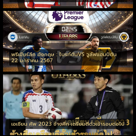
พรีเมียร์ลีก อังกฤษ : ไบรท์ตันVS วูล์ฟแฮมป์ตัน
22 มกราคม 2567
เอเชียน คัพ 2023 ช้างศึก เตรียมตีตั๋วเข้ารอบต่อไป