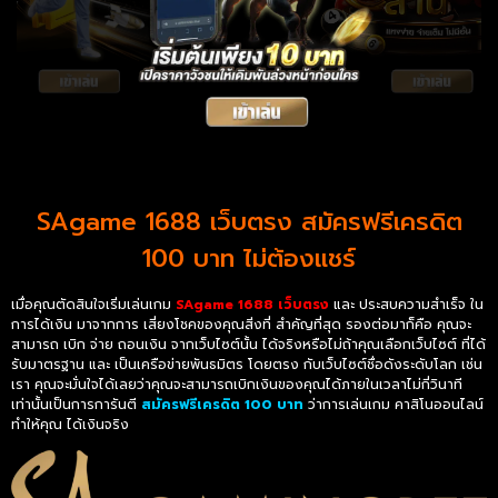
SAgame 1688 เว็บตรง สมัครฟรีเครดิต
100 บาท ไม่ต้องแชร์
เมื่อคุณตัดสินใจเริ่มเล่นเกม
SAgame 1688 เว็บตรง
และ ประสบความสำเร็จ ใน
การได้เงิน มาจากการ เสี่ยงโชคของคุณสิ่งที่ สำคัญที่สุด รองต่อมาก็คือ คุณจะ
สามารถ เบิก จ่าย ถอนเงิน จากเว็บไซต์นั้น ได้จริงหรือไม่ถ้าคุณเลือกเว็บไซต์ ที่ได้
รับมาตรฐาน และ เป็นเครือข่ายพันธมิตร โดยตรง กับเว็บไซต์ชื่อดังระดับโลก เช่น
เรา คุณจะมั่นใจได้เลยว่าคุณจะสามารถเบิกเงินของคุณได้ภายในเวลาไม่กี่วินาที
เท่านั้นเป็นการการันตี
สมัครฟรีเครดิต 100 บาท
ว่าการเล่นเกม คาสิโนออนไลน์
ทำให้คุณ ได้เงินจริง