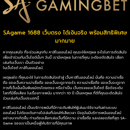
SAgame 1688 เว็บตรง ได้เงินจริง พร้อมสิทธิพิเศษ
มากมาย
หากคุณสนใจ ที่จะร่วมสนุกกับ คาสิโนออนไลน์ คุณจะใช้เหตุผล อะไรในการตัดสินใจ
เพื่อเข้าร่วมกับเว็บไซต์นั้นๆ วันนี้ เรามีเหตุผล ในการที่คุณ จะต้องตัดสินใจ เลือก
เล่นกับเว็บเรา เป็นตัวอย่าง
ในเว็บไซต์ คาสิโนออนไลน์
เหตุผลใด ที่คุณจะใช้ ในการตัดสินใจเข้าสู่ เว็บคาสิโนออนไลน์ นั่นคือ ความน่าเชื่อ
ถือ ของเว็บความน่าเชื่อถือ ของเว็บจะดูจากอะไร ความน่าเชื่อถือ ของเว็บจะดูจาก
การที่เว็บนั้นเป็นพันธมิตรโดยตรง หรือว่าเป็น เว็บตรงของเว็บไซต์ ชื่อดังระดับ
โลกที่มีชื่อเสียง ในเรื่องการพนัน มากกว่า 10 ปี เป็นเหตุผล ที่ดีที่คุณจะตัดสินใจ
ร่วมเล่นกับเว็บประเภทนี้
คาสิโนออนไลน์ เป็นบริการพนันที่มีการเดิมพันให้ผู้เล่นมาใช้งานกันผ่านระบบ
ออนไลน์ ไม่ต้องเดินทางไปเล่นที่บ่อนให้เสียเวลา ปัจจุบันมีบริการพนันออนไลน์
อย่างมากเกิดขึ้น ท่านต้องเลือกเล่นเว็บที่มีความ น่าเชื่อถือ และปลอดภัยที่สุด SA-
Game ของเราเป็นหนึ่งผู้ให้บริการที่มีคุณภาพ