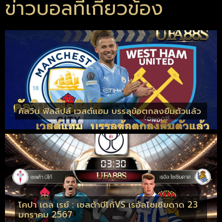
ข่าวบอลที่เกี่ยวข้อง
คัลวิน ฟิลลิปส์ เวสต์แฮม บรรลุข้อตกลงยืมตัวแล้ว
โคปา เดล เรย์ : เซลต้าบีโก้VS เรอัลโซเซียดาด 23
มกราคม 2567