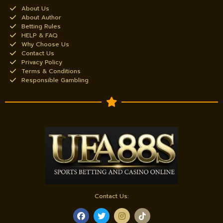
About Us
About Author
Betting Rules
HELP & FAQ
Why Choose Us
Contact Us
Privacy Policy
Terms & Conditions
Responsible Gambling
Contact Us: