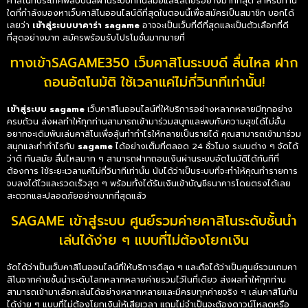
คาสิโนที่ประเทศฟิลิปปินส์ผ่านระบบที่ทันสมัยและเสถียรอย่างมากที่สุด สำหรับท่าน
ใดที่กำลังมองหาเว็บคาสิโนออนไลน์ดีที่สุดในตอนนี้เพื่อสมัครเป็นสมาชิก บอกได้
เลยว่า
เข้าสู่ระบบบาคาร่า sagame
อาจจะเป็นเว็บที่ดีที่สุดและเป็นตัวเลือกที่ดี
ที่สุดอย่างมาก สมัครพร้อมรับโปรโมชั่นมากมายที่
ทางเข้าSAGAME350 เว็บคาสิโนระบบดี ลื่นไหล ฝาก
ถอนอัตโนมัติ ใช้เวลาแค่ไม่กี่วินาทีเท่านั้น!
เข้าสู่ระบบ sagame
เว็บคาสิโนออนไลน์ที่ให้บริการอย่างหลากหลายมีทุกอย่าง
ครบถ้วน ส่งผลทำให้ทุกท่านสามารถเข้ามาร่วมสนุกและพบกับความสุขได้ไม่อั้น
อยากจะเดิมพันเล่นคาสิโนเพื่อลุ้นทำกำไรให้กลายเป็นรายได้ คุณสามารถเข้ามาร่วม
สนุกและทำกำไรกับ
sagame
ได้อย่างเต็มที่ตลอด 24 ชั่วโมง ระบบต่าง ๆ จัดได้
ว่าดี ทันสมัย ลื่นไหลมาก ๆ สามารถฝากถอนเงินผ่านระบบอัตโนมัติได้ทันทีที่
ต้องการ ใช้ระยะเวลาแค่ไม่กี่วินาทีเท่านั้น นับได้ว่าเป็นระบบที่จะทำให้คุณทำรายการ
จบลงได้ไวและรวดเร็วสุด ๆ พร้อมทั้งได้รับเงินเข้าบัญชีธนาคารโดยตรงได้เลย
สะดวกและปลอดภัยอย่างมากที่สุดแล้ว
SAGAME เข้าสู่ระบบ ศูนย์รวมค่ายคาสิโนระดับชั้นนำ
เล่นได้ง่าย ๆ แบบที่ไม่ต้องโยกเงิน
จัดได้ว่าเป็นเว็บคาสิโนออนไลน์ที่ให้บริการดีสุด ๆ และถือได้ว่าเป็นศูนย์รวมเกมคา
สิโนจากค่ายชั้นนำระดับโลกหลากหลายค่ายรวมไว้ในที่เดียว ส่งผลทำให้ทุกท่าน
สามารถเข้ามาเลือกเล่นได้อย่างหลากหลายและมีครบทุกค่ายจริง ๆ เล่นคาสิโนกัน
ได้ง่าย ๆ แบบที่ไม่ต้องโยกเงินให้เสียเวลา แถมไม่จำเป็นจะต้องดาวน์โหลดหรือ