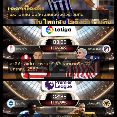
เอวานิลสัน ปืนใหญ่สนใจดึงตัวร่าวมทีม
ลาลีก้า สเปน : กรานาด้าVSแอตมาดริด 22
มกราคม 2567