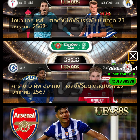
โคปา เดล เรย์ : เซลต้าบีโก้VS เรอัลโซเซียดาด 23
มกราคม 2567
ติดต่อเจ้าหน้าที่
สแกนหรือแอดไลน์
@UFA88SV8
คาราบาว คัพ อังกฤษ : เชลซีVSมิดเดิ่ลสโบรห์ 23
มกราคม 2567