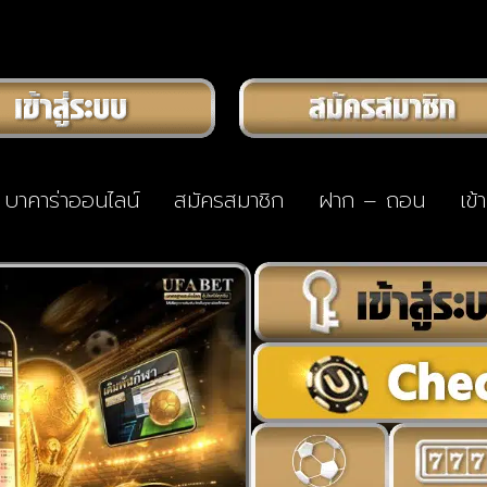
บาคาร่าออนไลน์
สมัครสมาชิก
ฝาก – ถอน
เข้