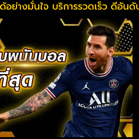
ย่างมั่นใจ บริการรวดเร็ว ดีอันดั