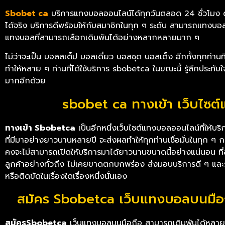
Sbobet ca
บริการแทงบอลออนไลน์ได้ทุกวันตลอด 24 ชั่วโมง 
ได้จริง บริการดีพร้อมให้กับสมาชิกในทุก ๆ ระดับ สามารถแทงบอล
แทงบอลที่สามารถเลือกเดิมพันได้อย่างหลากหลายมาก ๆ
ไม่ว่าจะเป็น บอลสเต็ป บอลเดี่ยว บอลชุด บอลเต็ง อีกทั้งทุกท่านที่
ทำให้หลาย ๆ ท่านที่ได้ใช้บริการ sbobetca ในขณะนี้ รู้สึกประทั
มากอีกด้วย
sbobet ca ทางเข้า
เว็บไซต์
ทางเข้า Sbobetca
เป็นอีกหนึ่งเว็บไซต์แทงบอลออนไลน์ที่ให้
ที่มีมาอย่างยาวนานหลายปี จะส่งผลทำให้ทุกท่านเชื่อมั่นในทุก ๆ
คงจะไม่สามารถเปิดให้บริการมาได้ยาวนานขนาดนี้อย่างแน่นอน ท
ลูกค้าอย่างทั่วถึง ไม่เคยขาดตกบกพร่อง ส่งมอบบริการดี ๆ และระบ
หรือติดขัดในเรื่องใดเรื่องหนึ่งนั่นเอง
สมัคร Sbobetca เว็บแทงบอลบนมือถือ 
สมัครSbobetca
เว็บแทงบอลบนมือถือ สามารถเดิมพันได้หลายอุ