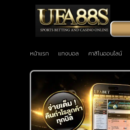
หน้าแรก
แทงบอล
คาสิโนออนไลน์