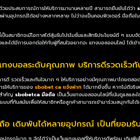
ด้วยประสบการณ์การให้บริการมานานหลายปี สามารถยืนยันได้ว่า
ผ่านอุปกรณ์ได้อย่างหลากหลาย ไม่ว่าจะเป็นคอมพิวเตอร์ มือถือในทุ
เป็นสมาชิกจะมีโอกาสได้ลุ้นรับโปรโมชั่นและสิทธิประโยชน์ดี ๆ แบบจัด
บใจและได้มีการบอกต่อให้กับผู้ที่สนใจอยากจะ แทงบอลออนไลน์ ได้เข
แทงบอลระดับคุณภาพ บริการดีรวดเร็วทัน
บริการดี รวดเร็วและทันใจมาก ๆ ให้บริการอย่างมีคุณภาพมาโดยตล
 การให้บริการของ
sbobet ca แจ้งฝาก
ได้มากยิ่งขึ้น หากไม่ดีจริง
ี่สำคัญ
sbobetca มือถือ
เป็นเว็บแทงบอลออนไลน์ที่เน้นดูแลและใส
บที่ทันสมัยเพื่อให้สมาชิกหรือลูกค้าสามารถเข้ามาร่วมสนุกกันได้เ
เดิมพันได้หลายอุปกรณ์ เป็นที่ยอมรับขอ
ปกรณ์มาก ๆ จัดได้ว่าเป็นเว็บแทงบอลที่ให้บริการดีพร้อม เดิมพั