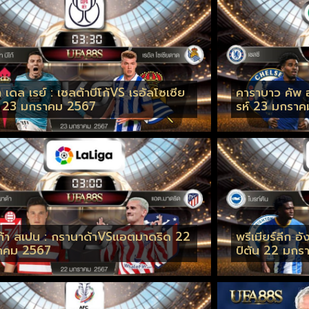
 เดล เรย์ : เซลต้าบีโก้VS เรอัลโซเซีย
คาราบาว คัพ อ
 23 มกราคม 2567
รห์ 23 มกรา
ก้า สเปน : กรานาด้าVSแอตมาดริด 22
พรีเมียร์ลีก 
าคม 2567
ป์ตัน 22 มกร