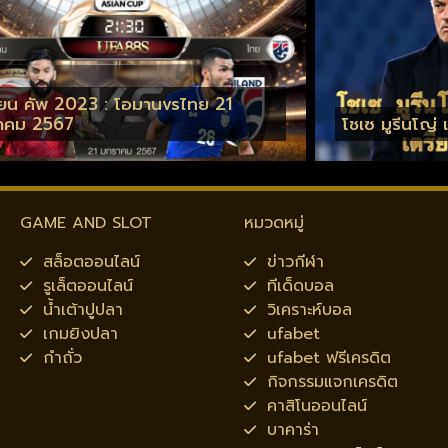
ี่ยน คัพ 2023 : โอมานvsไทย 21
าคม 2567
โชเซ มูรีนโญ่ 
GAME AND SLOT
หมวดหมู่
สล็อตออนไลน์
ข่าวกีฬา
รูเล็ตออนไลน์
ทีเด็ดบอล
น้ำเต้าปูปลา
วิเคราะห์บอล
เกมยิงปลา
ufabet
กำถั่ว
ufabet ฟรีเครดิต
กิจกรรมแจกเครดิต
คาสิโนออนไลน์
บาคาร่า