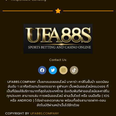
Contact Us:
UFA88S.COMPANY เว็บแทงบอลออนไลน์ บาคาร่า คาสิโนชั้นนำ ยอดนิยม
อันดับ 1 เราคือตัวแทนโดยตรงจาก ยูฟ่าเบท เว็บพนันออนไลน์ครบวงจร ที่
เป็นที่นิยมใช้บริการมากที่สุดในประเทศไทย รับเดิมพันกีฬาออนไลน์และคาสิโน
ทุกประเภท สามารถเล่น การพนันออนไลน์ ผ่านเว็บไซต์ หรือ บนมือถือ ( IOS
หรือ ANDROID ) ได้อย่างสะดวกสบาย พร้อมทั้งยังสามารถฝาก-ถอน
อัตโนมัติผ่านหน้าเว็บได้อีกด้วย
COPYRIGHT BY
UFA88S.COMPANY