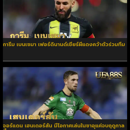
การีม เบนเซมา เฟอร์ดินานด์เชียร์ผีแดงคว้าตัวร่วมทีม
จอร์แดน เฮนเดอร์สัน มีโอกาศเล่นในซาอุแค่จบฤดูกาล