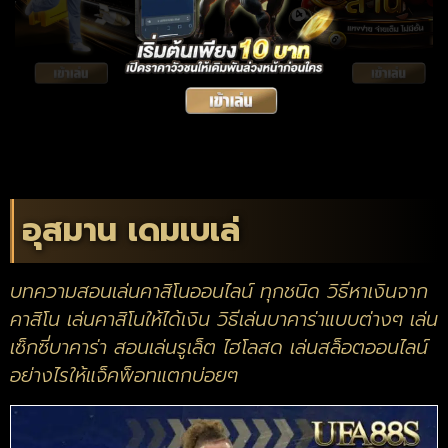
อุสมาน เดมเบเล่
บทความสอนเล่นคาสิโนออนไลน์ ทุกชนิด วิธีหาเงินจาก
คาสิโน เล่นคาสิโนให้ได้เงิน วิธีเล่นบาคาร่าแบบต่างๆ เล่น
เซ็กซี่บาคาร่า สอนเล่นรูเล็ต ไฮโลสด เล่นสล็อตออนไลน์
อย่างไรให้แจ็คพ็อทแตกบ่อยๆ