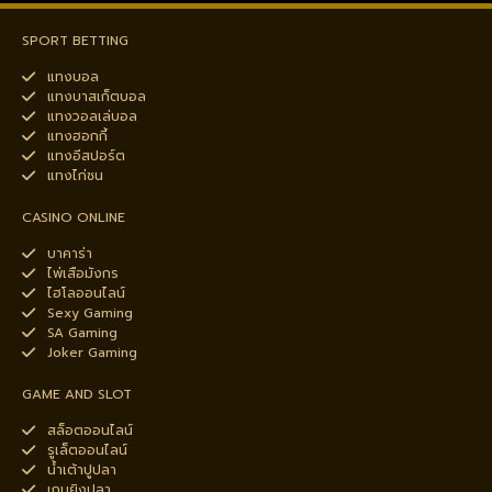
SPORT BETTING
แทงบอล
แทงบาสเก็ตบอล
แทงวอลเล่บอล
แทงฮอกกี้
แทงอีสปอร์ต
แทงไก่ชน
CASINO ONLINE
บาคาร่า
ไพ่เสือมังกร
ไฮโลออนไลน์
Sexy Gaming
SA Gaming
Joker Gaming
GAME AND SLOT
สล็อตออนไลน์
รูเล็ตออนไลน์
น้ำเต้าปูปลา
เกมยิงปลา