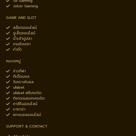
SA Gaming
Joker Gaming
GAME AND SLOT
สล็อตออนไลน์
รูเล็ตออนไลน์
น้ำเต้าปูปลา
เกมยิงปลา
กำถั่ว
หมวดหมู่
ข่าวกีฬา
ทีเด็ดบอล
วิเคราะห์บอล
ufabet
ufabet ฟรีเครดิต
กิจกรรมแจกเครดิต
คาสิโนออนไลน์
บาคาร่า
แทงบอลออนไลน์
SUPPORT & CONTACT