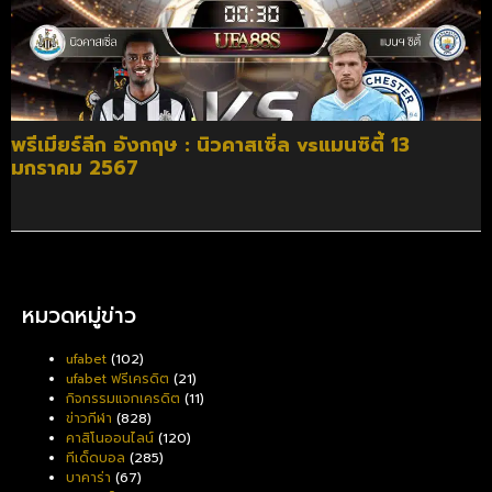
พรีเมียร์ลีก อังกฤษ : นิวคาสเซิ่ล vsแมนซิตี้ 13
มกราคม 2567
หมวดหมู่ข่าว
ufabet
(102)
ufabet ฟรีเครดิต
(21)
กิจกรรมแจกเครดิต
(11)
ข่าวกีฬา
(828)
คาสิโนออนไลน์
(120)
ทีเด็ดบอล
(285)
บาคาร่า
(67)