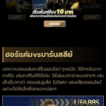
ฮอร์แค่มvsบาร์นสลีย์
บทความสอนเล่นคาสิโนออนไลน์ ทุกชนิด วิธีหาเงินจาก
คาสิโน เล่นคาสิโนให้ได้เงิน วิธีเล่นบาคาร่าแบบต่างๆ เล่น
เซ็กซี่บาคาร่า สอนเล่นรูเล็ต ไฮโลสด เล่นสล็อตออนไลน์
อย่างไรให้แจ็คพ็อทแตกบ่อยๆ