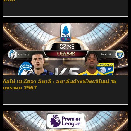
กัลโช่ เซเรียอา อิตาลี : อตาลันต้าVSโฟรซิโนเน่ 15
มกราคม 2567