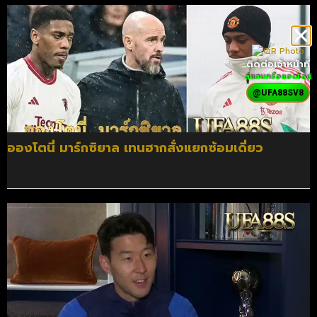
ติดต่อเจ้าหน้าที่
สแกนหรือแอดไลน์
@UFA88SV8
อองโตนี่ มาร์กซิยาล เทนฮากสั่งแยกซ้อมเดี่ยว