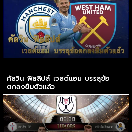
คัลวิน ฟิลลิปส์ เวสต์แฮม บรรลุข้อ
ตกลงยืมตัวแล้ว