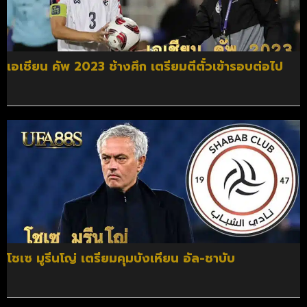
เอเชียน คัพ 2023 ช้างศึก เตรียมตีตั๋วเข้ารอบต่อไป
โชเซ มูรีนโญ่ เตรียมคุมบังเหียน อัล-ชาบับ