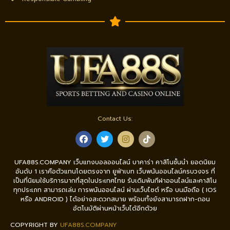
Contact Us:
UFA88S.COMPANY เว็บแทงบอลออนไลน์ บาคาร่า คาสิโนชั้นนำ ยอดนิยม
อันดับ 1 เราคือตัวแทนโดยตรงจาก ยูฟ่าเบท เว็บพนันออนไลน์ครบวงจร ที่
เป็นที่นิยมใช้บริการมากที่สุดในประเทศไทย รับเดิมพันกีฬาออนไลน์และคาสิโน
ทุกประเภท สามารถเล่น การพนันออนไลน์ ผ่านเว็บไซต์ หรือ บนมือถือ ( IOS
หรือ ANDROID ) ได้อย่างสะดวกสบาย พร้อมทั้งยังสามารถฝาก-ถอน
อัตโนมัติผ่านหน้าเว็บได้อีกด้วย
COPYRIGHT BY
UFA88S.COMPANY