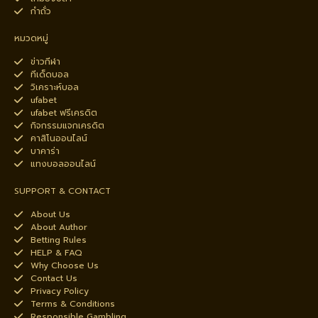
กำถั่ว
หมวดหมู่
ข่าวกีฬา
ทีเด็ดบอล
วิเคราะห์บอล
ufabet
ufabet ฟรีเครดิต
กิจกรรมแจกเครดิต
คาสิโนออนไลน์
บาคาร่า
แทงบอลออนไลน์
SUPPORT & CONTACT
About Us
About Author
Betting Rules
HELP & FAQ
Why Choose Us
Contact Us
Privacy Policy
Terms & Conditions
Responsible Gambling