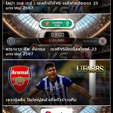
โคปา เดล เรย์ : เซลต้าบีโก้VS เรอัลโซเซียดาด 23
มกราคม 2567
คาราบาว คัพ อังกฤษ : เชลซีVSมิดเดิ่ลสโบรห์ 23
มกราคม 2567
เอวานิลสัน ปืนใหญ่สนใจดึงตัวร่าวมทีม