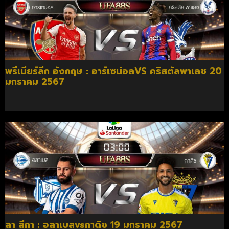
พรีเมียร์ลีก อังกฤษ : อาร์เซน่อลVS คริสตัลพาเลซ 20
มกราคม 2567
ลา ลีกา : อลาเบสvsกาดิซ 19 มกราคม 2567