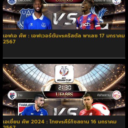
เอฟเอ คัพ : เอฟเวอร์ตันvsคริสตัล พาเลซ 17 มกราคม
2567
เอเชี่ยน คัพ 2024 : ไทยvsคีร์กิซสถาน 16 มกราคม
2567