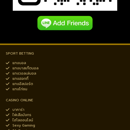
SPORT BETTING
แทงบอล
แทงบาสเก็ตบอล
แทงวอลเล่บอล
แทงฮอกกี้
แทงอีสปอร์ต
แทงไก่ชน
CASINO ONLINE
บาคาร่า
ไพ่เสือมังกร
ไฮโลออนไลน์
Sexy Gaming