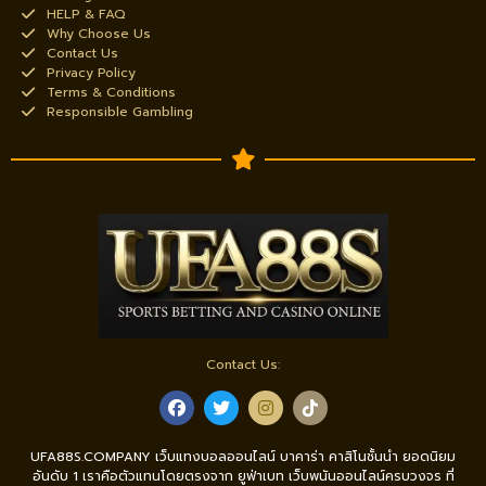
HELP & FAQ
Why Choose Us
Contact Us
Privacy Policy
Terms & Conditions
Responsible Gambling
Contact Us:
UFA88S.COMPANY เว็บแทงบอลออนไลน์ บาคาร่า คาสิโนชั้นนำ ยอดนิยม
อันดับ 1 เราคือตัวแทนโดยตรงจาก ยูฟ่าเบท เว็บพนันออนไลน์ครบวงจร ที่