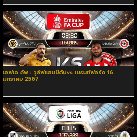
เอฟเอ คัพ : วูล์ฟแฮมป์ตันvs เบรนท์ฟอร์ด 16
มกราคม 2567