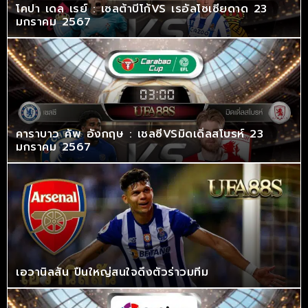
โคปา เดล เรย์ : เซลต้าบีโก้VS เรอัลโซเซียดาด 23
มกราคม 2567
คาราบาว คัพ อังกฤษ : เชลซีVSมิดเดิ่ลสโบรห์ 23
มกราคม 2567
เอวานิลสัน ปืนใหญ่สนใจดึงตัวร่าวมทีม