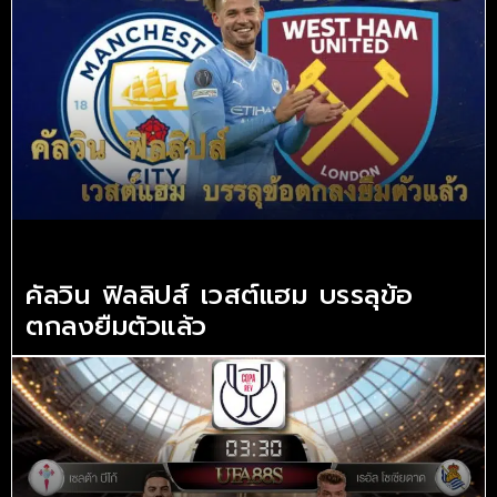
คัลวิน ฟิลลิปส์ เวสต์แฮม บรรลุข้อ
ตกลงยืมตัวแล้ว