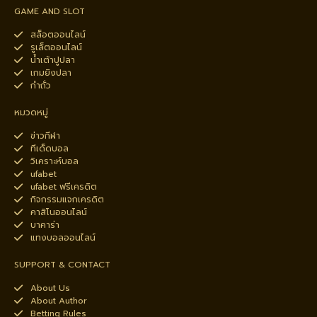
GAME AND SLOT
สล็อตออนไลน์
รูเล็ตออนไลน์
น้ำเต้าปูปลา
เกมยิงปลา
กำถั่ว
หมวดหมู่
ข่าวกีฬา
ทีเด็ดบอล
วิเคราะห์บอล
ufabet
ufabet ฟรีเครดิต
กิจกรรมแจกเครดิต
คาสิโนออนไลน์
บาคาร่า
แทงบอลออนไลน์
SUPPORT & CONTACT
About Us
About Author
Betting Rules