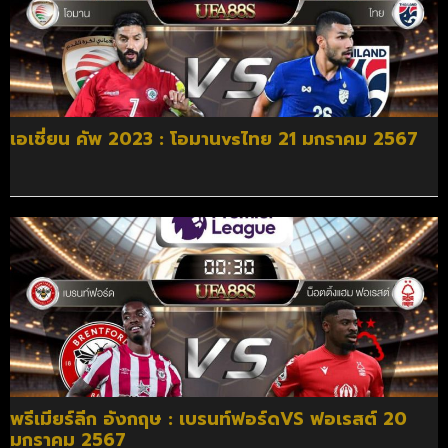
เอเชี่ยน คัพ 2023 : โอมานvsไทย 21 มกราคม 2567
พรีเมียร์ลีก อังกฤษ : เบรนท์ฟอร์ดVS ฟอเรสต์ 20
มกราคม 2567