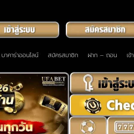
บาคาร่าออนไลน์
สมัครสมาชิก
ฝาก – ถอน
เข้