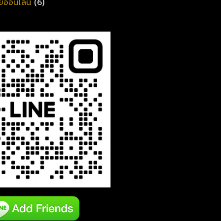
ยออนไลน์
(6)