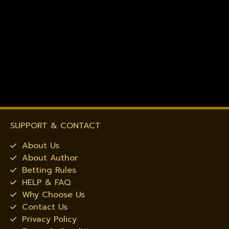
SUPPORT & CONTACT
About Us
About Author
Betting Rules
HELP & FAQ
Why Choose Us
Contact Us
Privacy Policy