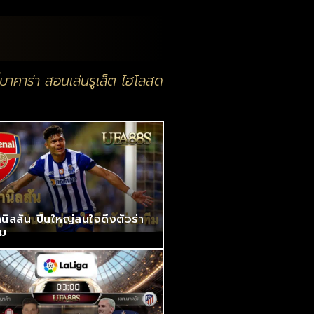
่บาคาร่า สอนเล่นรูเล็ต ไฮโลสด
นิลสัน ปืนใหญ่สนใจดึงตัวร่า
ีม