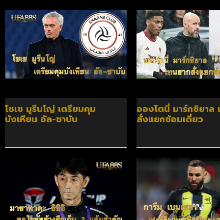
โชเซ มูรีนโญ่ เตรียมคุม
อองโตนี่ มาร์กซิยาล
บังเหียน อัล-ชาบับ
สั่งแยกซ้อมเดี่ยว