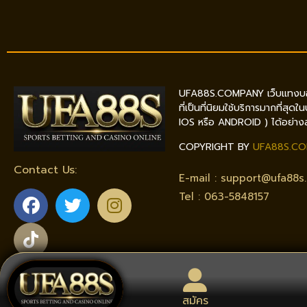
UFA88S.COMPANY เว็บแทงบอลอ
ที่เป็นที่นิยมใช้บริการมากที่ส
IOS หรือ ANDROID ) ได้อย่างส
COPYRIGHT BY
UFA88S.C
Contact Us:
E-mail :
support@ufa88s
Tel : 0
63-5848157
สมัคร