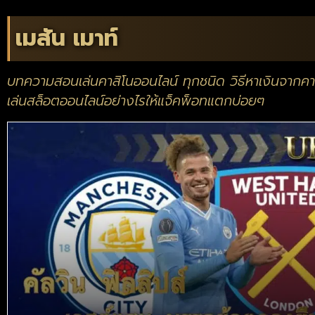
เมสัน เมาท์
บทความสอนเล่นคาสิโนออนไลน์ ทุกชนิด วิธีหาเงินจากคาสิโน
เล่นสล็อตออนไลน์อย่างไรให้แจ็คพ็อทแตกบ่อยๆ