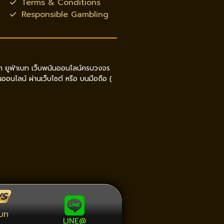
Terms & Conditions
Responsible Gambling
 ยูฟ่าเบท เว็บพนันออนไลน์ครบวงจร
ออนไลน์ ผ่านเว็บไซต์ หรือ บนมือถือ (
มบท
LINE@