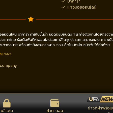
บาคาร่า
แทงบอลออนไลน์
อนไลน์ บาคาร่า คาสิโนชั้นนำ ยอดนิยมอันดับ 1 เราคือตัวแทนโดยตรงจาก
ุดในประเทศไทย รับเดิมพันกีฬาออนไลน์และคาสิโนทุกประเภท สามารถเล่น การพนัน
ะดวกสบาย พร้อมทั้งยังสามารถฝาก-ถอน อัตโนมัติผ่านหน้าเว็บได้อีกด้วย
OMPANY
.company
ข่าวกีฬาพร้อ
เข้าเล่น
ฝาก ถอน