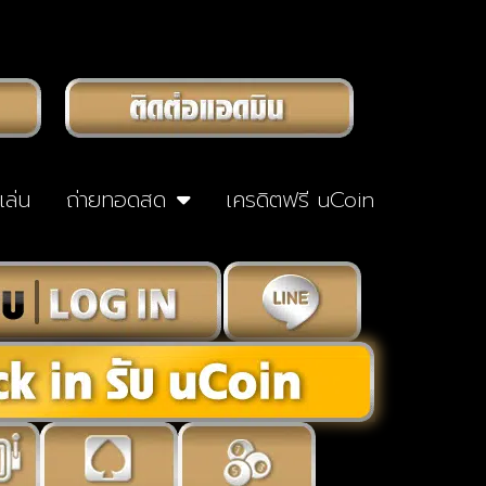
าเล่น
ถ่ายทอดสด
เครดิตฟรี uCoin