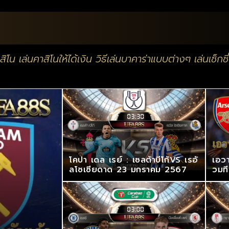
 เล่นคาสิโนให้ได้เงิน วิธีเล่นบาคาร่าแบบต่างๆ เล่นเซ็กซี
โคปา เดล เรย์ : เซลต้าบีโก้VS เรอั
เอวา
ลโซเซียดาด 23 มกราคม 2567
วมท