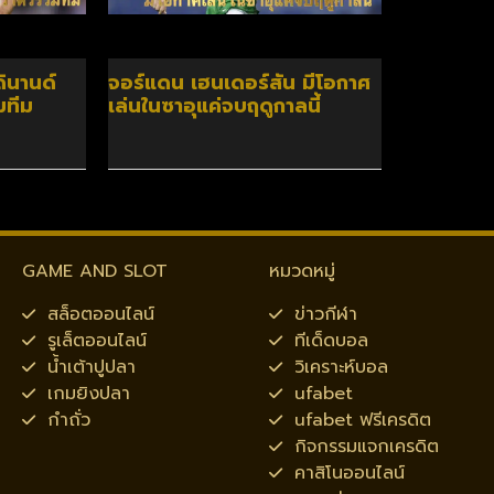
ินานด์
จอร์แดน เฮนเดอร์สัน มีโอกาศ
มทีม
เล่นในซาอุแค่จบฤดูกาลนี้
GAME AND SLOT
หมวดหมู่
สล็อตออนไลน์
ข่าวกีฬา
รูเล็ตออนไลน์
ทีเด็ดบอล
น้ำเต้าปูปลา
วิเคราะห์บอล
เกมยิงปลา
ufabet
กำถั่ว
ufabet ฟรีเครดิต
กิจกรรมแจกเครดิต
คาสิโนออนไลน์