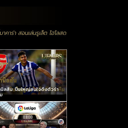
่บาคาร่า สอนเล่นรูเล็ต ไฮโลสด
นิลสัน ปืนใหญ่สนใจดึงตัวร่า
ีม