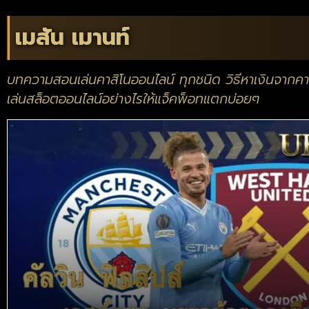
เมสัน เมานท์
บทความสอนเล่นคาสิโนออนไลน์ ทุกชนิด วิธีหาเงินจากคาสิโน
เล่นสล็อตออนไลน์อย่างไรให้แจ็คพ็อทแตกบ่อยๆ