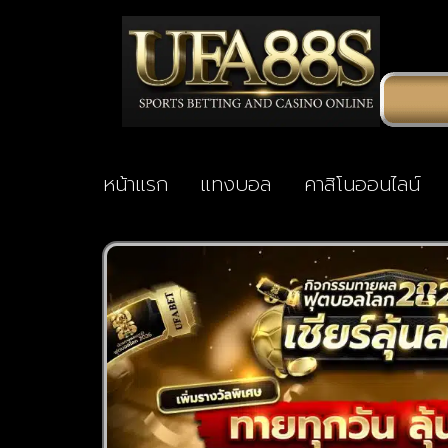
หน้าแรก
แทงบอล
คาสิโนออนไลน์