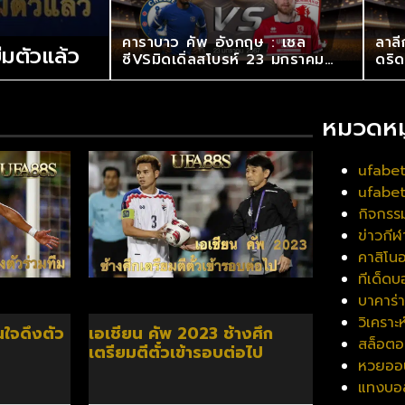
คาราบาว คัพ อังกฤษ : เชล
ลาลี
ืมตัวแล้ว
ซีVSมิดเดิ่ลสโบรห์ 23 มกราคม
ดริ
2567
หมวดหมู
ufabe
ufabet
กิจกรร
ข่าวกีฬ
คาสิโน
ทีเด็ด
บาคาร่า
วิเคราะ
นใจดึงตัว
เอเชียน คัพ 2023 ช้างศึก
สล็อตอ
เตรียมตีตั๋วเข้ารอบต่อไป
หวยออน
แทงบอ