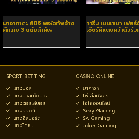
มาซาทาดะ อิชิอิ พอใจทัพช้าง
การีม เบนเซมา เฟอร์ด
ศึกเก็บ 3 แต้มสำคัญ
เชียร์ผีแดงคว้าตัวร่ว
SPORT BETTING
CASINO ONLINE
แทงบอล
บาคาร่า
แทงบาสเก็ตบอล
ไพ่เสือมังกร
แทงวอลเล่บอล
ไฮโลออนไลน์
แทงฮอกกี้
Sexy Gaming
แทงอีสปอร์ต
SA Gaming
แทงไก่ชน
Joker Gaming