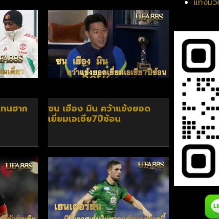
แทงมว
 เทนฮาก
ซน เฮือง มิน คว้าแข้งยอด
เยี่ยมเอเชีย7ปีซ้อน