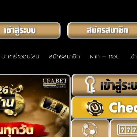
บาคาร่าออนไลน์
สมัครสมาชิก
ฝาก – ถอน
เข้