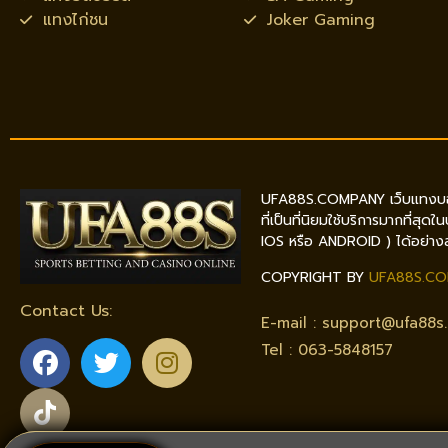
แทงไก่ชน
Joker Gaming
UFA88S.COMPANY เว็บแทงบอลอ
ที่เป็นที่นิยมใช้บริการมากที่ส
IOS หรือ ANDROID ) ได้อย่างส
COPYRIGHT BY
UFA88S.C
Contact Us:
E-mail :
support@ufa88s
Tel : 0
63-5848157