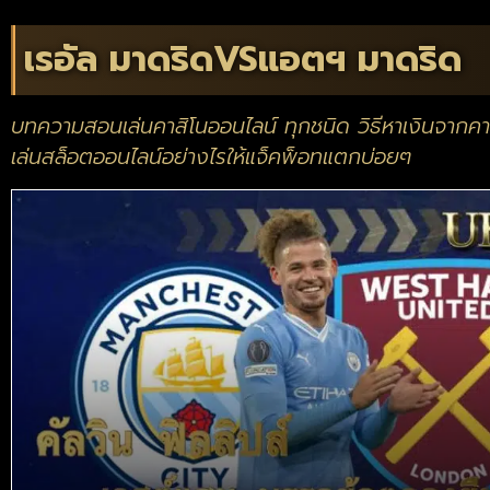
เรอัล มาดริดVSแอตฯ มาดริด
บทความสอนเล่นคาสิโนออนไลน์ ทุกชนิด วิธีหาเงินจากคาสิโน
เล่นสล็อตออนไลน์อย่างไรให้แจ็คพ็อทแตกบ่อยๆ