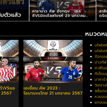
คาราบาว คัพ อังกฤษ : เชล
ลาลี
ืมตัวแล้ว
ซีVSมิดเดิ่ลสโบรห์ 23 มกราคม
ดริ
2567
หมวดหมู
ufabe
ufabet
กิจกรร
ข่าวกีฬ
คาสิโน
ทีเด็ด
บาคาร่า
วิเคราะ
าด้าVSแอ
เอเชี่ยน คัพ 2023 :
สล็อตอ
 2567
โอมานvsไทย 21 มกราคม 2567
หวยออน
แทงบอ