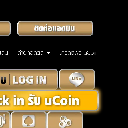
าเล่น
ถ่ายทอดสด
เครดิตฟรี uCoin