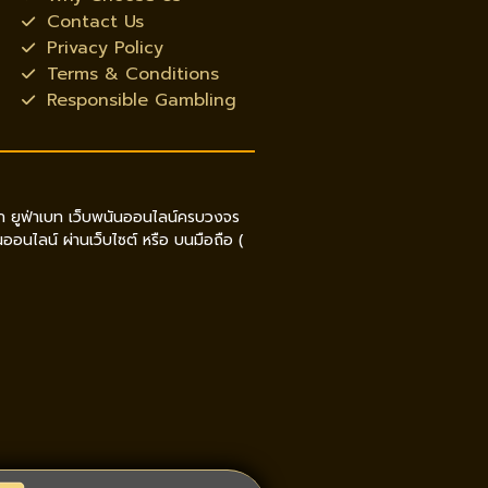
Contact Us
Privacy Policy
Terms & Conditions
Responsible Gambling
 ยูฟ่าเบท เว็บพนันออนไลน์ครบวงจร
ออนไลน์ ผ่านเว็บไซต์ หรือ บนมือถือ (