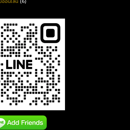
ยออนไลน์
(6)