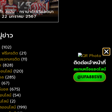
ก้า สเปน : กรานาด้าVSแอตมา
ด 22 มกราคม 2567
่ข่าว
t
(102)
 ฟรีเครดิต
(21)
มแจกเครดิต
(11)
ติดต่อเจ้าหน้าที่
า
(828)
สแกนหรือแอดไลน์
ออนไลน์
(120)
@UFA88SV8
บอล
(285)
(67)
ห์บอล
(675)
อนไลน์
(54)
ไลน์
(2)
ลออนไลน์
(199)