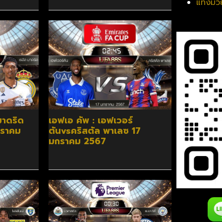
แทงมว
มาดริด
เอฟเอ คัพ : เอฟเวอร์
กราคม
ตันvsคริสตัล พาเลซ 17
มกราคม 2567