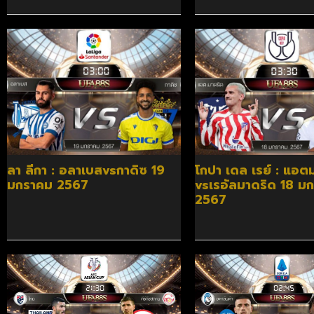
ลา ลีกา : อลาเบสvsกาดิซ 19
โกปา เดล เรย์ : แอต
มกราคม 2567
vsเรอัลมาดริด 18 ม
2567