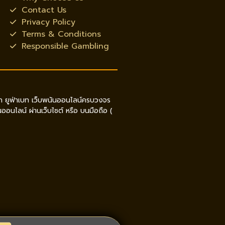
Contact Us
Privacy Policy
Terms & Conditions
Responsible Gambling
 ยูฟ่าเบท เว็บพนันออนไลน์ครบวงจร
ออนไลน์ ผ่านเว็บไซต์ หรือ บนมือถือ (