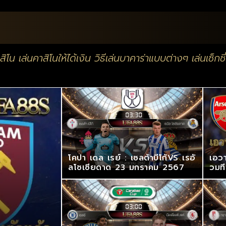
 เล่นคาสิโนให้ได้เงิน วิธีเล่นบาคาร่าแบบต่างๆ เล่นเซ็กซี
โคปา เดล เรย์ : เซลต้าบีโก้VS เรอั
เอวา
ลโซเซียดาด 23 มกราคม 2567
วมท