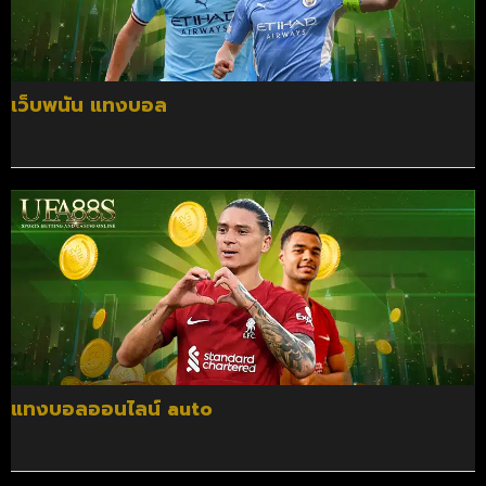
เว็บพนัน แทงบอล
แทงบอลออนไลน์ auto