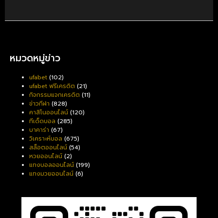
หมวดหมู่ข่าว
ufabet
(102)
ufabet ฟรีเครดิต
(21)
กิจกรรมแจกเครดิต
(11)
ข่าวกีฬา
(828)
คาสิโนออนไลน์
(120)
ทีเด็ดบอล
(285)
บาคาร่า
(67)
วิเคราะห์บอล
(675)
สล็อตออนไลน์
(54)
หวยออนไลน์
(2)
แทงบอลออนไลน์
(199)
แทงมวยออนไลน์
(6)