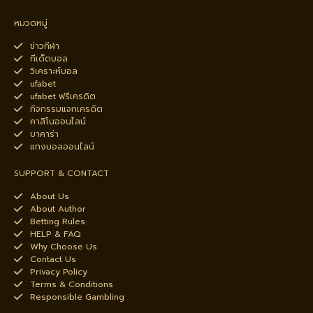
หมวดหมู่
ข่าวกีฬา
ทีเด็ดบอล
วิเคราะห์บอล
ufabet
ufabet ฟรีเครดิต
กิจกรรมแจกเครดิต
คาสิโนออนไลน์
บาคาร่า
แทงบอลออนไลน์
SUPPORT & CONTACT
About Us
About Author
Betting Rules
HELP & FAQ
Why Choose Us
Contact Us
Privacy Policy
Terms & Conditions
Responsible Gambling