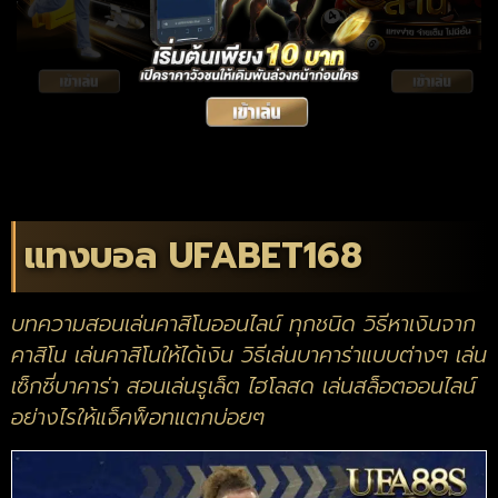
แทงบอล UFABET168
บทความสอนเล่นคาสิโนออนไลน์ ทุกชนิด วิธีหาเงินจาก
คาสิโน เล่นคาสิโนให้ได้เงิน วิธีเล่นบาคาร่าแบบต่างๆ เล่น
เซ็กซี่บาคาร่า สอนเล่นรูเล็ต ไฮโลสด เล่นสล็อตออนไลน์
อย่างไรให้แจ็คพ็อทแตกบ่อยๆ