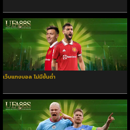
เว็บแทงบอล ไม่มีขั้นต่ำ