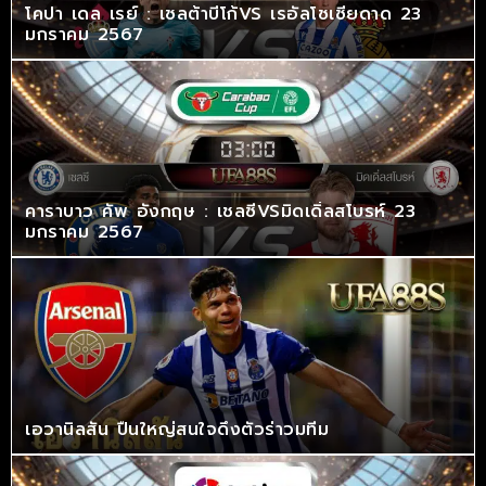
โคปา เดล เรย์ : เซลต้าบีโก้VS เรอัลโซเซียดาด 23
มกราคม 2567
คาราบาว คัพ อังกฤษ : เชลซีVSมิดเดิ่ลสโบรห์ 23
มกราคม 2567
เอวานิลสัน ปืนใหญ่สนใจดึงตัวร่าวมทีม