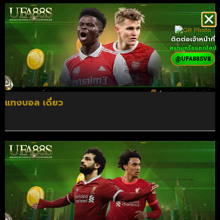
ติดต่อเจ้าหน้าที่
สแกนหรือแอดไลน์
@UFA88SV8
แทงบอล เดี่ยว