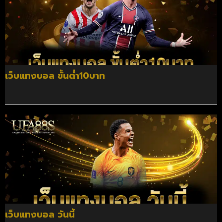
เว็บแทงบอล ขั้นต่ำ10บาท
เว็บแทงบอล วันนี้