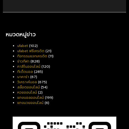
หมวดหมู่ข่าว
ufabet
(102)
ufabet ฟรีเครดิต
(21)
กิจกรรมแจกเครดิต
(11)
ข่าวกีฬา
(828)
คาสิโนออนไลน์
(120)
ทีเด็ดบอล
(285)
บาคาร่า
(67)
วิเคราะห์บอล
(675)
สล็อตออนไลน์
(54)
หวยออนไลน์
(2)
แทงบอลออนไลน์
(199)
แทงมวยออนไลน์
(6)