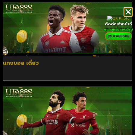
ติดต่อเจ้าหน้าที่
สแกนหรือแอดไลน์
@UFA88SV8
แทงบอล เดี่ยว