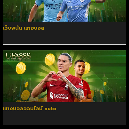
เว็บพนัน แทงบอล
แทงบอลออนไลน์ auto