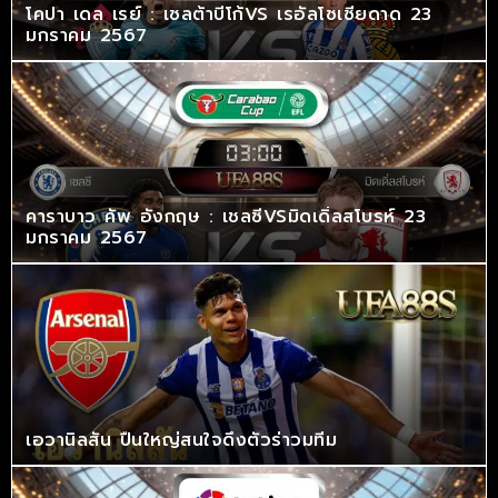
โคปา เดล เรย์ : เซลต้าบีโก้VS เรอัลโซเซียดาด 23
มกราคม 2567
คาราบาว คัพ อังกฤษ : เชลซีVSมิดเดิ่ลสโบรห์ 23
มกราคม 2567
เอวานิลสัน ปืนใหญ่สนใจดึงตัวร่าวมทีม