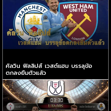
คัลวิน ฟิลลิปส์ เวสต์แฮม บรรลุข้อ
ตกลงยืมตัวแล้ว