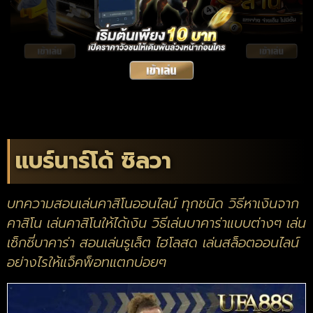
แบร์นาร์โด้ ซิลวา
บทความสอนเล่นคาสิโนออนไลน์ ทุกชนิด วิธีหาเงินจาก
คาสิโน เล่นคาสิโนให้ได้เงิน วิธีเล่นบาคาร่าแบบต่างๆ เล่น
เซ็กซี่บาคาร่า สอนเล่นรูเล็ต ไฮโลสด เล่นสล็อตออนไลน์
อย่างไรให้แจ็คพ็อทแตกบ่อยๆ