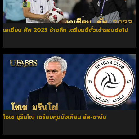
เอเชียน คัพ 2023 ช้างศึก เตรียมตีตั๋วเข้ารอบต่อไป
โชเซ มูรีนโญ่ เตรียมคุมบังเหียน อัล-ชาบับ