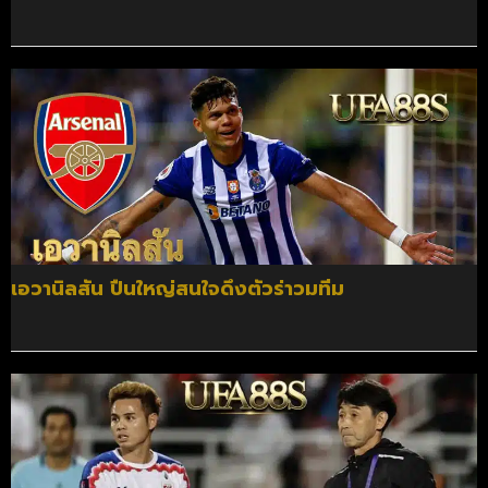
เอวานิลสัน ปืนใหญ่สนใจดึงตัวร่าวมทีม