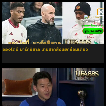
ติดต่อเจ้าหน้าที่
สแกนหรือแอดไลน์
@UFA88SV8
อองโตนี่ มาร์กซิยาล เทนฮากสั่งแยกซ้อมเดี่ยว