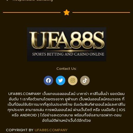
Contact Us:
UFA88S.COMPANY เว็บแทงบอลออนไลน์ บาคาร่า คาสิโนชั้นนำ ยอดนิยม
อันดับ 1 เราคือตัวแทนโดยตรงจาก ยูฟ่าเบท เว็บพนันออนไลน์ครบวงจร ที่
เป็นที่นิยมใช้บริการมากที่สุดในประเทศไทย รับเดิมพันกีฬาออนไลน์และคาสิโน
ทุกประเภท สามารถเล่น การพนันออนไลน์ ผ่านเว็บไซต์ หรือ บนมือถือ ( IOS
หรือ ANDROID ) ได้อย่างสะดวกสบาย พร้อมทั้งยังสามารถฝาก-ถอน
อัตโนมัติผ่านหน้าเว็บได้อีกด้วย
COPYRIGHT BY
UFA88S.COMPANY